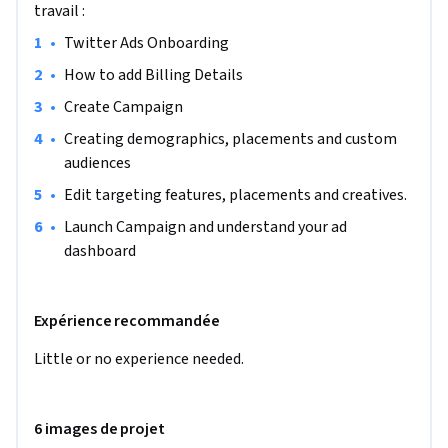
providing the same experience in other regions.
travail :
•
Twitter Ads Onboarding
•
How to add Billing Details
•
Create Campaign
•
Creating demographics, placements and custom 
audiences
•
Edit targeting features, placements and creatives.
•
Launch Campaign and understand your ad 
dashboard
Expérience recommandée
Little or no experience needed. 
6 images de projet