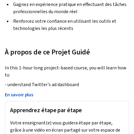
Gagnez en expérience pratique en effectuant des tâches
professionnelles du monde réel
Renforcez votre confiance en utilisant les outils et
technologies les plus récents
À propos de ce Projet Guidé
In this 1-hour long project-based course, you will learn how 
to 
- understand Twitter's ad dashboard

- create an ad on Twitter

En savoir plus
- launch your first ad on Twitter

Apprendrez étape par étape
Note: This course works best for learners who are based in 
Votre enseignant(e) vous guidera étape par étape,
the North America region. We’re currently working on 
grâce à une vidéo en écran partagé sur votre espace de