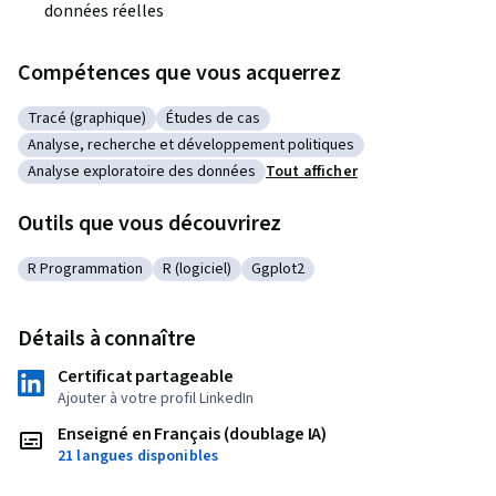
données réelles
Compétences que vous acquerrez
Tracé (graphique)
Études de cas
Catégorie : Tracé (graphique)
Catégorie : Études de cas
Analyse, recherche et développement politiques
Catégorie : Analyse, recherche et développement politiques
Analyse exploratoire des données
Tout afficher
Catégorie : Analyse exploratoire des données
Outils que vous découvrirez
R Programmation
R (logiciel)
Ggplot2
Catégorie : R Programmation
Catégorie : R (logiciel)
Catégorie : Ggplot2
Détails à connaître
Certificat partageable
Ajouter à votre profil LinkedIn
Enseigné en Français (doublage IA)
21 langues disponibles