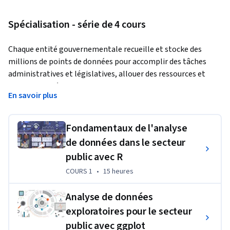
Spécialisation - série de 4 cours
Chaque entité gouvernementale recueille et stocke des 
millions de points de données pour accomplir des tâches 
administratives et législatives, allouer des ressources et 
prendre des décisions. Les professionnels du secteur public 
En savoir plus
ont besoin des compétences nécessaires pour interpréter 
avec précision et informer les administrateurs et les 
décideurs politiques de la signification de ces données.
Fondamentaux de l'analyse
de données dans le secteur
Cette Specializations vous dotera de compétences 
public avec R
techniques fondamentales en utilisant le langage de 
programmation R pour recueillir, manipuler, analyser, 
COURS 1
,
15 heures
COURS 1
•
15 heures
visualiser et interpréter des données afin d'éclairer les 
politiques publiques et les fonctions administratives 
Analyse de données
publiques. Tout au long des quatre cours, vous acquerrez de 
exploratoires pour le secteur
nouvelles compétences en utilisant les packages populaires 
public avec ggplot
de tidyverse, tels que dplyr pour la manipulation des données 