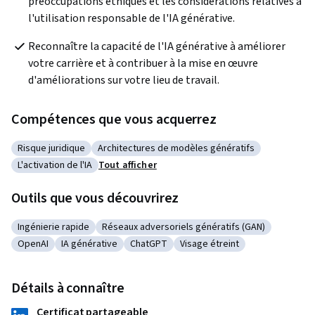
préoccupations éthiques et les considérations relatives à 
l'utilisation responsable de l'IA générative.
Reconnaître la capacité de l'IA générative à améliorer 
votre carrière et à contribuer à la mise en œuvre 
d'améliorations sur votre lieu de travail.
Compétences que vous acquerrez
Risque juridique
Architectures de modèles génératifs
Catégorie : Risque juridique
Catégorie : Architectures de modèles générat
L'activation de l'IA
Tout afficher
Catégorie : L'activation de l'IA
Outils que vous découvrirez
Ingénierie rapide
Réseaux adversoriels génératifs (GAN)
Catégorie : Ingénierie rapide
Catégorie : Réseaux adversoriels génératifs 
OpenAI
IA générative
ChatGPT
Visage étreint
Catégorie : OpenAI
Catégorie : IA générative
Catégorie : ChatGPT
Catégorie : Visage étreint
Détails à connaître
Certificat partageable