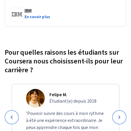
Génération d'images à l'aide de GPT et Stable Diffusion
IBM
En savoir plus
Génération de code en action
Apprendre à connaître les outils d'incitation
Expérimenter les messages-guides
Différentes approches de l'ingénierie des messages-
Pour quelles raisons les étudiants sur
guides
Coursera nous choisissent-ils pour leur
Modèles de base d'IA générative
carrière ?
Explorer IBM watsonx.ai et Hugging Face
Felipe M.
Étudiant(e) depuis 2018
’Pouvoir suivre des cours à mon rythme
à été une expérience extraordinaire. Je
peux apprendre chaque fois que mon