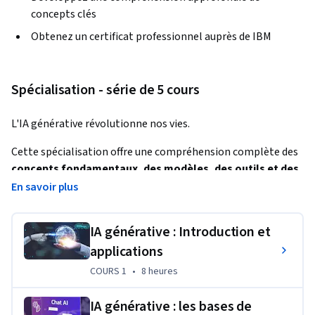
concepts clés
Obtenez un certificat professionnel auprès de IBM
Spécialisation - série de 5 cours
L'IA générative révolutionne nos vies.
Cette spécialisation offre une compréhension complète des 
concepts fondamentaux, des modèles, des outils et des 
applications de l'
 IA générative pour vous permettre de 
En savoir plus
tirer parti du potentiel de l'IA générative vers un meilleur 
lieu de travail, une meilleure carrière et une meilleure vie.
IA générative : Introduction et
La spécialisation se compose de cinq cours courts et 
applications
autodidactes, chacun nécessitant 3 à 5 heures pour être 
COURS 1
,
8 heures
COURS 1
•
8 heures
complété.
IA générative : les bases de
Comprenez les techniques puissantes 
d'ingénierie des 