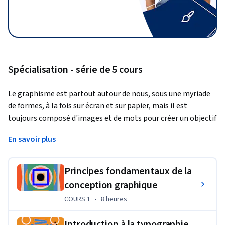
Spécialisation - série de 5 cours
Le graphisme est partout autour de nous, sous une myriade 
de formes, à la fois sur écran et sur papier, mais il est 
toujours composé d'images et de mots pour créer un objectif 
de communication. Cette séquence de quatre cours expose 
En savoir plus
les étudiants aux compétences fondamentales nécessaires à 
la réalisation d'une conception graphique sophistiquée : 
processus, contexte historique et communication par la 
Principes fondamentaux de la
création d'images et la typographie. La séquence est 
conception graphique
complétée par un projet de référence qui applique les 
COURS 1
,
8 heures
COURS 1
•
8 heures
compétences de chaque cours et les commentaires des pairs 
dans un projet d'image de marque fini convenant à un 
Introduction à la typographie