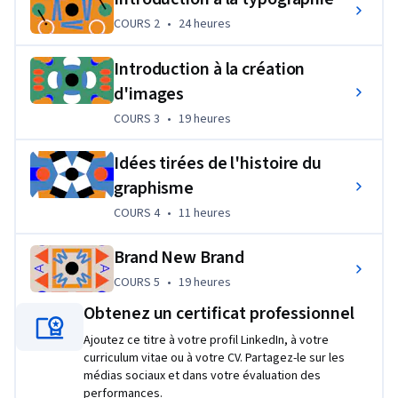
portefeuille professionnel.
COURS 2
,
24 heures
COURS 2
•
24 heures
L'objectif de cette spécialisation est de doter les apprenants 
d'un ensemble d'outils formels et conceptuels transférables 
Introduction à la création
pour "faire et communiquer" dans le domaine du graphisme. 
d'images
Cet ensemble de compétences de base permettra aux 
COURS 3
,
19 heures
COURS 3
•
19 heures
apprenants d'entreprendre des études formelles en design 
graphique et constituera un point de départ pour des travaux 
Idées tirées de l'histoire du
ultérieurs en design d'interface, en motion graphics et en 
graphisme
design éditorial.
COURS 4
,
11 heures
COURS 4
•
11 heures
Brand New Brand
COURS 5
,
19 heures
COURS 5
•
19 heures
Obtenez un certificat professionnel
Ajoutez ce titre à votre profil LinkedIn, à votre
curriculum vitae ou à votre CV. Partagez-le sur les
médias sociaux et dans votre évaluation des
performances.