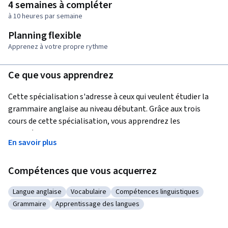
4 semaines à compléter
à 10 heures par semaine
Planning flexible
Apprenez à votre propre rythme
Ce que vous apprendrez
Cette spécialisation s'adresse à ceux qui veulent étudier la 
grammaire anglaise au niveau débutant. Grâce aux trois 
cours de cette spécialisation, vous apprendrez les 
caractéristiques fondamentales de la grammaire anglaise 
En savoir plus
telles que la forme des mots, le temps des verbes et la 
formation des questions et des réponses afin que vous 
Compétences que vous acquerrez
puissiez commencer votre apprentissage de l'anglais sur la 
bonne voie.
Langue anglaise
Vocabulaire
Compétences linguistiques
Catégorie : Langue anglaise
Catégorie : Vocabulaire
Catégorie : Compétences linguis
Projet d'apprentissage appliqué
Grammaire
Apprentissage des langues
Catégorie : Grammaire
Catégorie : Apprentissage des langues
Dans chaque cours, les apprenants utiliseront les modèles 