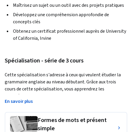
Maîtrisez un sujet ou un outil avec des projets pratiques
Développez une compréhension approfondie de
concepts clés
Obtenez un certificat professionnel auprès de University
of California, Irvine
Spécialisation - série de 3 cours
Cette spécialisation s'adresse à ceux qui veulent étudier la 
grammaire anglaise au niveau débutant. Grâce aux trois 
cours de cette spécialisation, vous apprendrez les 
caractéristiques fondamentales de la grammaire anglaise 
En savoir plus
telles que la forme des mots, le temps des verbes et la 
formation des questions et des réponses afin que vous 
puissiez commencer votre apprentissage de l'anglais sur la 
Formes de mots et présent
bonne voie.
simple