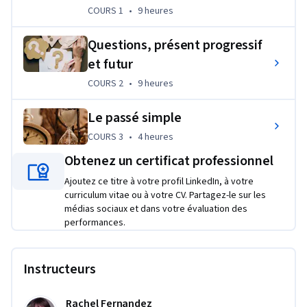
Projet d'apprentissage appliqué
COURS 1
,
9 heures
COURS 1
•
9 heures
Dans chaque cours, les apprenants utiliseront les modèles 
Questions, présent progressif
grammaticaux qu'ils ont appris après chaque leçon pour 
et futur
réaliser des exercices pratiques et des quiz. Les apprenants 
COURS 2
,
9 heures
COURS 2
•
9 heures
réaliseront des activités pour s'entraîner à utiliser l'anglais 
non seulement au niveau de la phrase mais aussi au niveau du 
Le passé simple
discours.
COURS 3
,
4 heures
COURS 3
•
4 heures
Obtenez un certificat professionnel
Ajoutez ce titre à votre profil LinkedIn, à votre
curriculum vitae ou à votre CV. Partagez-le sur les
médias sociaux et dans votre évaluation des
performances.
Instructeurs
Rachel Fernandez