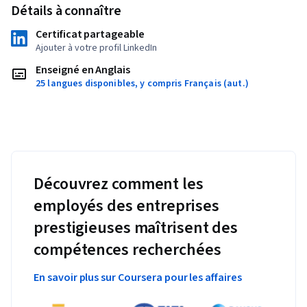
Détails à connaître
grammaticaux qu'ils ont appris après chaque leçon pour 
réaliser des exercices pratiques et des quiz. Les apprenants 
Certificat partageable
réaliseront des activités pour s'entraîner à utiliser l'anglais 
Ajouter à votre profil LinkedIn
non seulement au niveau de la phrase mais aussi au niveau du 
Enseigné en Anglais
discours.
25 langues disponibles, y compris Français (aut.)
Découvrez comment les
employés des entreprises
prestigieuses maîtrisent des
compétences recherchées
En savoir plus sur Coursera pour les affaires