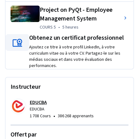
Project on PyQt - Employee
Management System
COURS 5
,
5 heures
COURS 5
•
5 heures
Obtenez un certificat professionnel
Ajoutez ce titre à votre profil LinkedIn, à votre
curriculum vitae ou à votre CV. Partagez-le sur les
médias sociaux et dans votre évaluation des
performances.
Instructeur
EDUCBA
EDUCBA
•
1 708 Cours
386 268 apprenants
Offert par