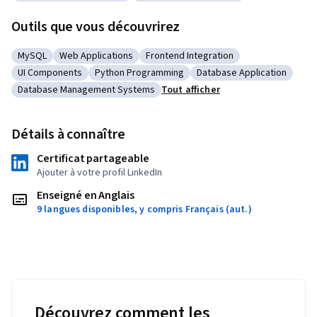
Catégorie : User Interface (UI) Design
Catégorie : Application Deployment
Outils que vous découvrirez
MySQL
Web Applications
Frontend Integration
Catégorie : MySQL
Catégorie : Web Applications
Catégorie : Frontend Integration
UI Components
Python Programming
Database Application
Catégorie : UI Components
Catégorie : Python Programming
Catégorie : Database App
Database Management Systems
Tout afficher
Catégorie : Database Management Systems
Détails à connaître
Certificat partageable
Ajouter à votre profil LinkedIn
Enseigné en Anglais
9 langues disponibles, y compris Français (aut.)
Découvrez comment les