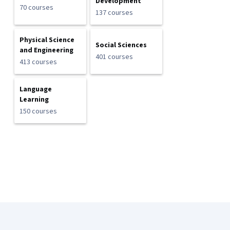
Development
70 courses
137 courses
Physical Science
Social Sciences
and Engineering
401 courses
413 courses
Language
Learning
150 courses
Coursera Footer