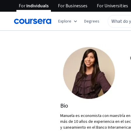
For
Individuals
For
Businesses
For
Universities
Explore
Degrees
Bio
Manuela es economista con maestría en 
más de 10 años de experiencia en el se
y saneamiento en el Banco Interamerican