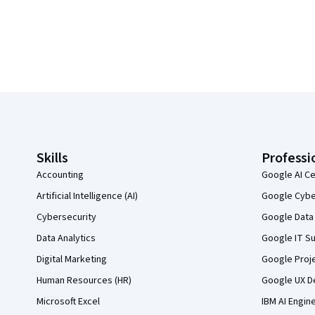
Coursera Footer
Skills
Professi
Accounting
Google AI Ce
Artificial Intelligence (AI)
Google Cyber
Cybersecurity
Google Data 
Data Analytics
Google IT Su
Digital Marketing
Google Proj
Human Resources (HR)
Google UX De
Microsoft Excel
IBM AI Engin