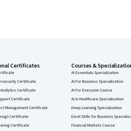
onal Certificates
Courses & Specializatio
rtificate
AI Essentials Specialization
security Certificate
AI For Business Specialization
Analytics Certificate
AI For Everyone Course
pport Certificate
AI in Healthcare Specialization
ect Management Certificate
Deep Learning Specialization
sign Certificate
Excel Skills for Business Specializ
eering Certificate
Financial Markets Course