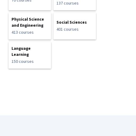
70 courses
137 courses
Physical Science
Social Sciences
and Engineering
401 courses
413 courses
Language
Learning
150 courses
Coursera Footer