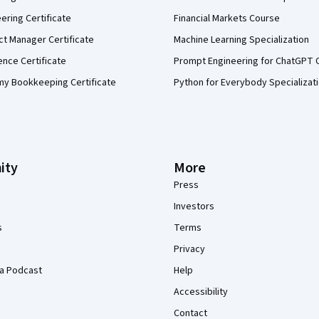
eering Certificate
Financial Markets Course
ct Manager Certificate
Machine Learning Specialization
ence Certificate
Prompt Engineering for ChatGPT 
my Bookkeeping Certificate
Python for Everybody Specializat
ity
More
Press
Investors
s
Terms
Privacy
a Podcast
Help
Accessibility
Contact