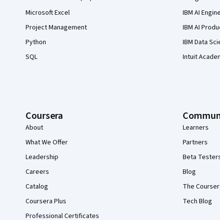
Microsoft Excel
IBM AI Engin
Project Management
IBM AI Produ
Python
IBM Data Sci
SQL
Intuit Acade
Coursera
Commun
About
Learners
What We Offer
Partners
Leadership
Beta Tester
Careers
Blog
Catalog
The Courser
Coursera Plus
Tech Blog
Professional Certificates