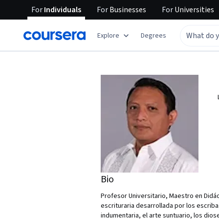
For
Individuals
For
Businesses
For
Universities
Explore
Degrees
Bio
Profesor Universitario, Maestro en Didác
escrituraria desarrollada por los escrib
indumentaria, el arte suntuario, los dio