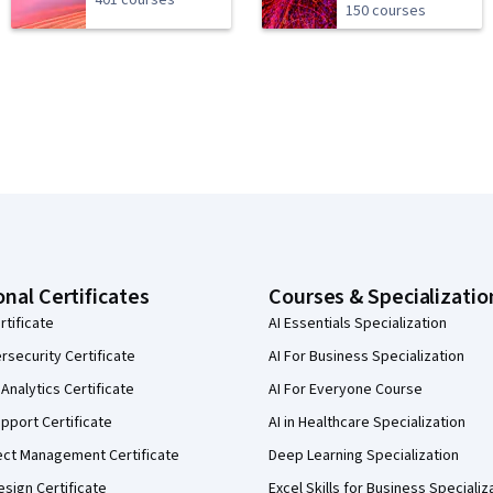
401 courses
150 courses
onal Certificates
Courses & Specializatio
rtificate
AI Essentials Specialization
security Certificate
AI For Business Specialization
Analytics Certificate
AI For Everyone Course
pport Certificate
AI in Healthcare Specialization
ect Management Certificate
Deep Learning Specialization
sign Certificate
Excel Skills for Business Specializ