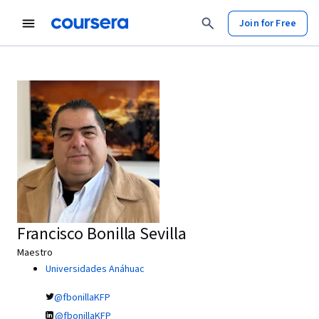
Join for Free
Francisco Bonilla Sevilla
Maestro
Universidades Anáhuac
@fbonillaKFP
@fbonillaKFP