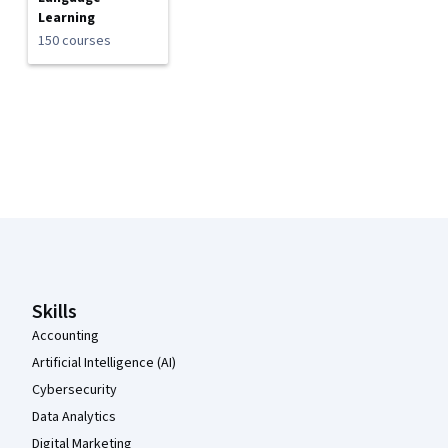
Learning
150 courses
Coursera Footer
Skills
Accounting
Artificial Intelligence (AI)
Cybersecurity
Data Analytics
Digital Marketing