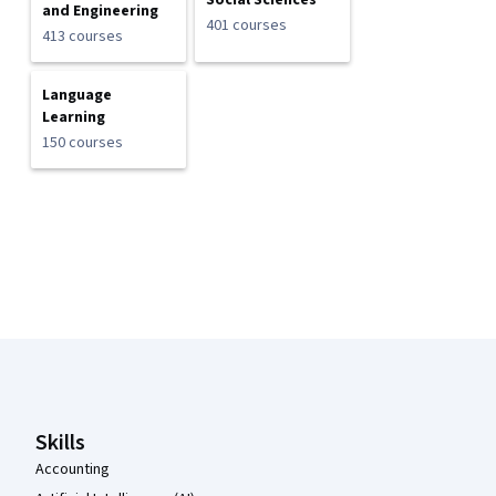
Social Sciences
and Engineering
401 courses
413 courses
Language
Learning
150 courses
Coursera Footer
Skills
Accounting