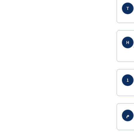
T
H
1
م