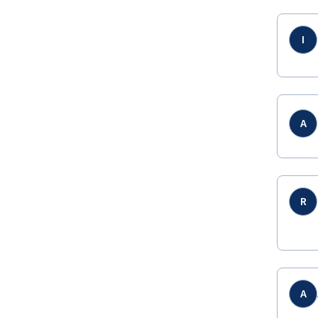
I
A
R
A