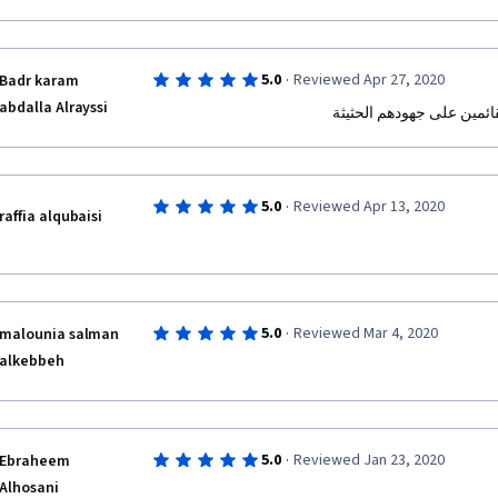
·
5.0
Reviewed Apr 27, 2020
Badr karam
abdalla Alrayssi
ائمين على جهودهم الحثيثة
·
5.0
Reviewed Apr 13, 2020
raffia alqubaisi
·
5.0
Reviewed Mar 4, 2020
malounia salman
alkebbeh
·
5.0
Reviewed Jan 23, 2020
Ebraheem
Alhosani