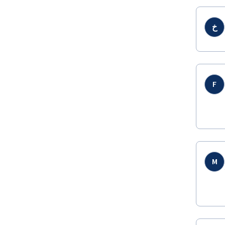
خ
F
M