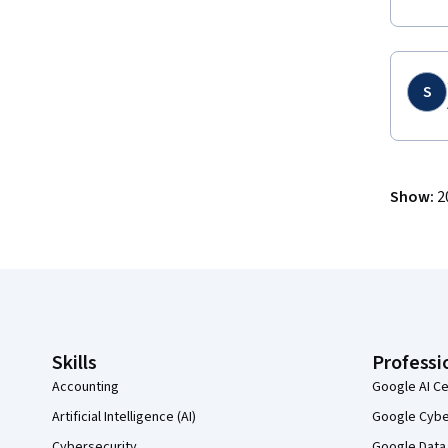
S
Show
:
2
Coursera Footer
Skills
Professi
Accounting
Google AI Ce
Artificial Intelligence (AI)
Google Cyber
Cybersecurity
Google Data 