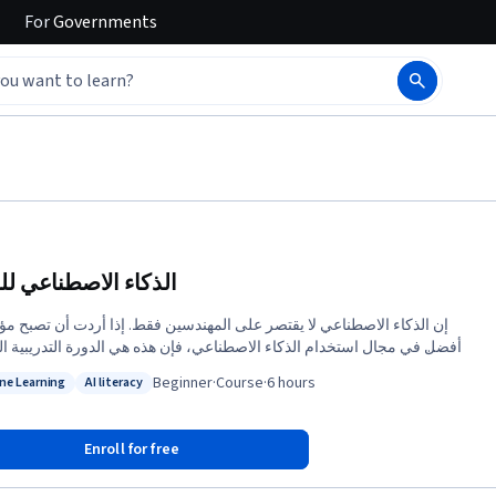
For
Governments
الذكاء الاصطناعي لل
إن الذكاء الاصطناعي لا يقتصر على المهندسين فقط. إذا أردت أن تصبح 
أفضل في مجال استخدام الذكاء الاصطناعي، فإن هذه هي الدورة التدريبية ال
التي يمكنك دعوة الجميع، وبخاصة زملاؤك غير العاملين بالتكنولوجيا، للانضما.
Beginner
·
Course
·
6 hours
ne Learning
AI literacy
: Machine Learning
Status: AI literacy
بما في ذلك الشبكات العصبية والتعلُّم الآلي والتعلُّم العميق وعلم \n- ما يمكن
أن يفعله الذكاء الاصطناعي من الناحية الواقعية وما لا ي\n- كيفية اكتشاف
Enroll for free
فرص تطبيق الذكاء الاصطناعي على المشكلات داخل\n- شعور إنشاء
مشاريع التعلُّم ال\n- كيفية العمل مع فريق الذكاء الاصطناعي وبناء