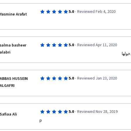
·
5.0
Reviewed Feb 4, 2020
Yasmine Arafat
·
5.0
Reviewed Apr 11, 2020
salma basheer
alabri
دخولها
·
5.0
Reviewed Jan 23, 2020
ABBAS HUSSEIN
ALGAFRI
·
5.0
Reviewed Nov 28, 2019
Safiaa Ali
p