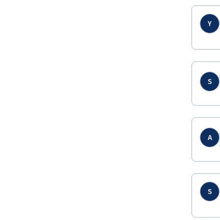
Y
S
A
S