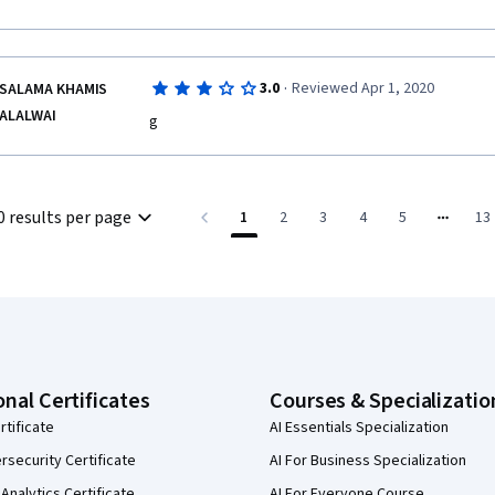
·
3.0
Reviewed Apr 1, 2020
SALAMA KHAMIS
ALALWAI
g
0 results per page
1
2
3
4
5
13
onal Certificates
Courses & Specializatio
rtificate
AI Essentials Specialization
security Certificate
AI For Business Specialization
Analytics Certificate
AI For Everyone Course