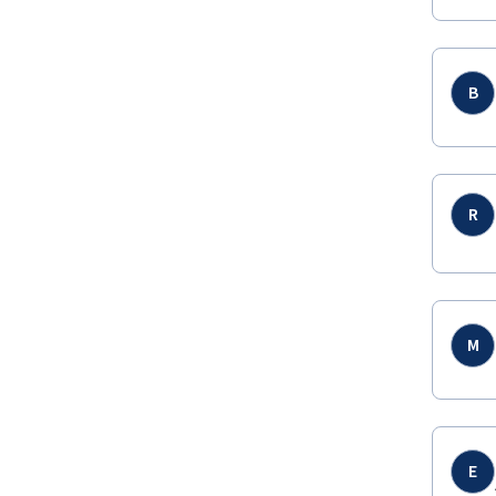
B
R
M
E