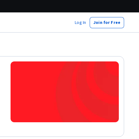
Log In
Join for Free