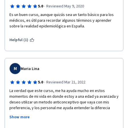
·
5.0
Reviewed May 9, 2020
Es un buen curso, aunque quizás sea un tanto básico para los 
médicos, es útil para recordar algunos términos y aprender 
sobre la realidad epidemiológica en España.
Helpful (1)
M
Maria Lina
·
5.0
Reviewed Mar 21, 2022
La verdad que este curso, me ha ayuda mucho en estos 
momentos de mi vida en donde estoy a una edad ya avanzada y 
deseo utilizar un metodo anticonceptivo que vaya con mis 
preferencia, y los personal me ayuda entender la diferecia 
entre  los que tienen Estrogeno y lo que solo son de 
Show more
Progestina, ya que en mi caso , es importante para mi salud, 
recomiendo este curso 100%