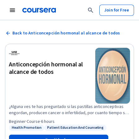
Join for Free
Back to Anticoncepción hormonal al alcance de todos
Anticoncepción hormonal al
alcance de todos
¿Alguna ves te has preguntado si las pastillas anticonceptivas
engordan, producen cancer o infertilidad, por cuanto tiempo se
pueden tomar y como actúan? o eres de las personas que quiere
Beginner
·
Course
·
6 hours
saber si existen otros métodos anticonceptivos hormonales que
Health Promotion
Patient Education And Counseling
Status: Health Promotion
Status: Patient Education And Counseling
se adapten a ti, o si tu eres una buena candidata para usar el DIU
hormonal. Este curso da respuesta a muchas preguntas, dudas e