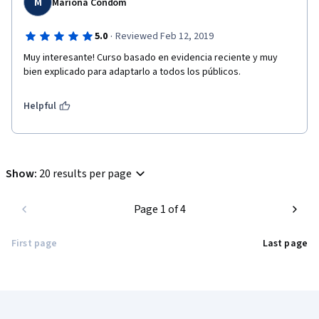
M
Mariona Condom
·
5.0
Reviewed Feb 12, 2019
Muy interesante! Curso basado en evidencia reciente y muy 
bien explicado para adaptarlo a todos los públicos.
Helpful
Show
:
20 results per page
Page 1 of 4
First page
Last page
Coursera Footer