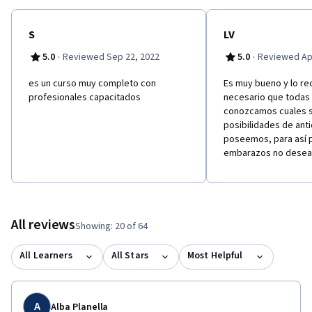
S
LV
·
·
5.0
Reviewed Sep 22, 2022
5.0
Reviewed Apr
e​s un curso muy completo con
Es muy bueno y lo r
profesionales capacitados
necesario que todas 
conozcamos cuales s
posibilidades de ant
poseemos, para así 
embarazos no desea
All reviews
Showing: 20 of 64
All Learners
All Stars
Most Helpful
A
Alba Planella