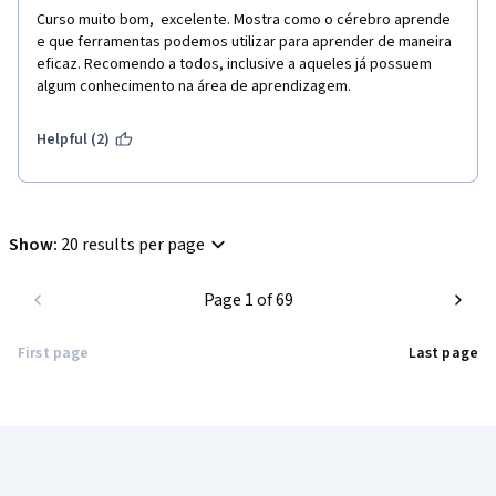
Curso muito bom,  excelente. Mostra como o cérebro aprende 
e que ferramentas podemos utilizar para aprender de maneira 
eficaz. Recomendo a todos, inclusive a aqueles já possuem 
algum conhecimento na área de aprendizagem.
Helpful (2)
Show
:
20 results per page
Page 1 of 69
First page
Last page
Coursera Footer