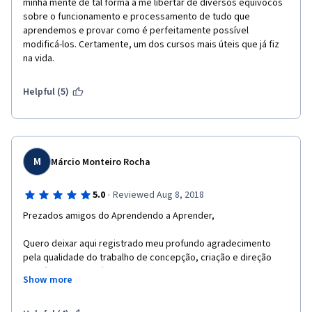
minha mente de tal forma a me libertar de diversos equívocos 
sobre o funcionamento e processamento de tudo que 
aprendemos e provar como é perfeitamente possível 
modificá-los. Certamente, um dos cursos mais úteis que já fiz 
na vida.
Helpful (5)
M
Márcio Monteiro Rocha
·
5.0
Reviewed Aug 8, 2018
Prezados amigos do Aprendendo a Aprender,
Quero deixar aqui registrado meu profundo agradecimento 
pela qualidade do trabalho de concepção, criação e direção 
acadêmico-pedagógica da Dra. Barbara Oakley e Dr. Terrence 
Show more
Sejnowski.
Agradeço também pelo trabalho profissional de Benny Lewis e 