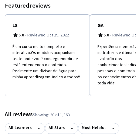
aprender⏎ Este curso está disponível também em Chinês. Para
Featured reviews
entrar na versão completamente traduzida, visite esta página:
https://www.coursera.org/learn/ruhe-xuexi
LS
GA
·
·
5.0
Reviewed Oct 29, 2022
5.0
Reviewed Oct
É​ um curso muito completo e
Experiência memoráv
interativo.O​s modulos acopanham
instrutores e ótima 
teste onde você conseguemedir se
avaliação dos
está entendendo o conteúdo.
conhecimentos.Indica
Realmente um divisor de água para
pessoas e com toda c
minha aprendizagem. Indico a todos!!
os conhecimentos ob
toda vida!
All reviews
Showing: 20 of 1,363
All Learners
All Stars
Most Helpful