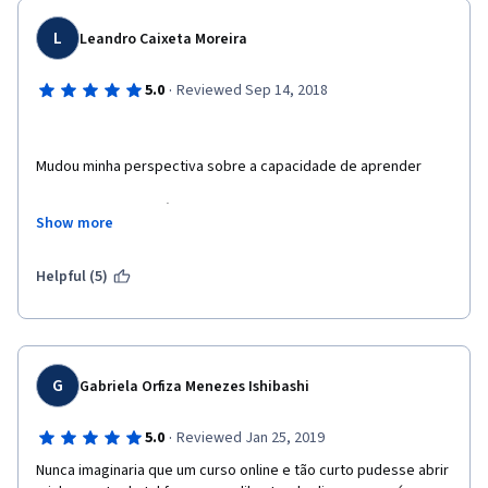
L
Leandro Caixeta Moreira
·
5.0
Reviewed Sep 14, 2018
Mudou minha perspectiva sobre a capacidade de aprender
Aprendi coisas fantásticas que vão melhorar minha capacidade 
Show more
de aprender coisas novas. Já estou usando, por exemplo: 
dormir melhor, praticar exercícios físicos, usar a técnica 
Pomodoro para lidar com a procrastinação, alternar os modos 
Helpful (5)
difuso e focado do nosso cérebro, fazer uma programação 
para o dia seguinte, revisar as matérias que estudo.
G
Gabriela Orfiza Menezes Ishibashi
·
5.0
Reviewed Jan 25, 2019
Nunca imaginaria que um curso online e tão curto pudesse abrir 