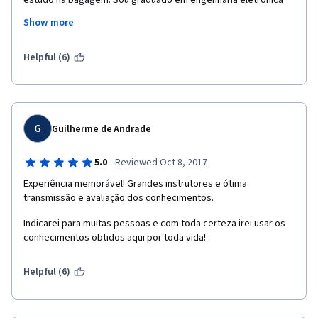
estudo na bagagem. Sou graduado em engenharia eletrônica 
pela UFRJ, tenho mestrado em engenharia nuclear pela COPPE-
Show more
UFRJ, tenho MBA pela FGV e dezenas de outros cursos feitos 
pela empresa em que eu trabalho. Apesar de todas essas 
conquistas, não conhecia praticamente nenhuma das técnicas 
Helpful (6)
que esse curso ensina. Se soubesse apenas algumas delas, 
minha vida estudantil e profissional teria sido muito mais 
prazerosa e menos neurótica. Super recomendo!
G
Guilherme de Andrade
·
5.0
Reviewed Oct 8, 2017
Experiência memorável! Grandes instrutores e ótima 
transmissão e avaliação dos conhecimentos.
Indicarei para muitas pessoas e com toda certeza irei usar os 
conhecimentos obtidos aqui por toda vida!
Helpful (6)