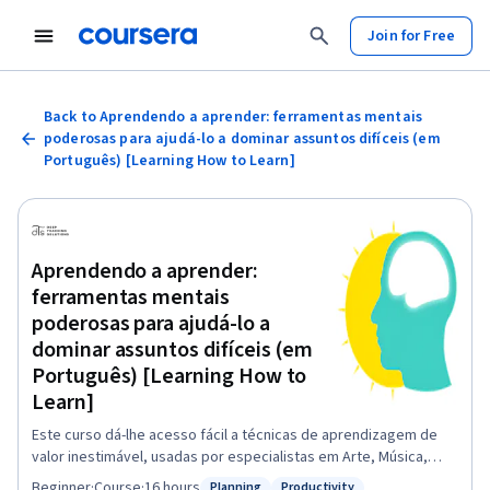
Join for Free
Back to Aprendendo a aprender: ferramentas mentais
poderosas para ajudá-lo a dominar assuntos difíceis (em
Português) [Learning How to Learn]
Aprendendo a aprender:
ferramentas mentais
poderosas para ajudá-lo a
dominar assuntos difíceis (em
Português) [Learning How to
Learn]
Este curso dá-lhe acesso fácil a técnicas de aprendizagem de
valor inestimável, usadas por especialistas em Arte, Música,
Literatura, Matemática, Ciência, Esportes e muitas outras
Beginner
·
Course
·
16 hours
Planning
Productivity