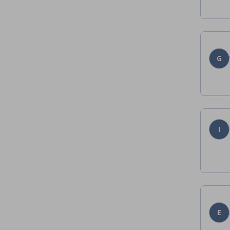
G
I
E