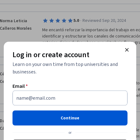
·
5.0
Reviewed Sep 20, 2024
Norma Leticia
Calleros Morales
Me encantó reforzar la importancia del trabajo en eq
identificar y estructurar los canales de comunicación 
anterior, disipa dudas y hace que el trabajo fluya. gr
proporcionada en este modulo.
Log in or create account
Learn on your own time from top universities and
businesses.
·
5.0
Reviewed Oct 13, 2024
César David
Cedillo León
Me parece es un curos que todos deberíamos de tom
Email
*
saber como trabajar en equipo y conocer diversas e
que podemos implementar para un mejor desempeño
Continue
·
5.0
Reviewed Oct 15, 2024
Daniel Cuatepotzo
Cárdenas
Es un curso que te ayudará a ser mas consciente de 
or
el uso correcto del lenguaje, la importancia del lid