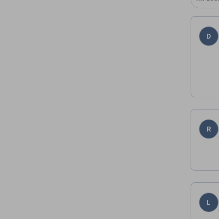
D
R
L