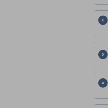
C
D
A