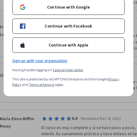
esfuerzo individual-colectivo hacía los fines planific
Continue with Google
Continue with Facebook
·
5.0
Reviewed Jun 19, 2023
Francy Rocio
Lozano Robayo
La colaboración dinámica es una forma de expresar ha
la vedad aprende a tener ética ante usted mismo y a
Continue with Apple
donde aprendes a expresar con vocabulario técnico
Sign up with your organization
Having trouble logging in?
Learner help center
·
5.0
Reviewed Apr 4, 2023
Claudia Martínez
This site is protected by reCAPTCHA Enterprise and the Google
Privacy
Me gustó mucho, es facil de entender, y agradezco qu
Policy
and
Terms of Service
apply.
video son  bueno, personbalmente las lecturas que
apoyo para  comprende mejor, lo recomiendo .
·
5.0
Reviewed Dec 6, 2022
María Elena Mifflin
Rosay
El curso es muy completo y si se hace poco a poco,
interés. Es sumamente práctico y hace énfasis en l