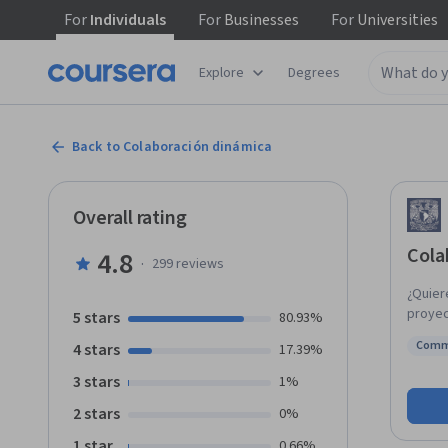
For
Individuals
For
Businesses
For
Universities
Explore
Degrees
Back to Colaboración dinámica
Overall rating
Cola
4.8
·
299
reviews
¿Quier
proyec
5 stars
80.93%
organi
Comm
4 stars
17.39%
desarro
Statu
desarr
3 stars
1%
un enf
2 stars
0%
establ
1 star
0.66%