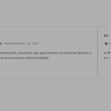
GH
·
.0
Reviewed Dec 10, 2022
4
interesante, con notas que aplicaremos en nuestras labores y
me a
e no en nuestro entorno familiar.
dem
Ne