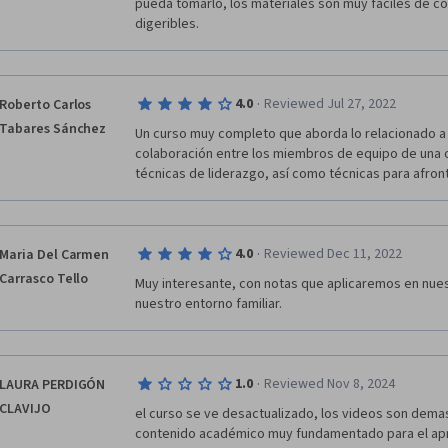
pueda tomarlo, los materiales son muy faciles de c
digeribles. 
·
4.0
Reviewed Jul 27, 2022
Roberto Carlos
Tabares Sánchez
Un curso muy completo que aborda lo relacionado a
colaboración entre los miembros de equipo de una o
técnicas de liderazgo, así como técnicas para afront
·
4.0
Reviewed Dec 11, 2022
Maria Del Carmen
Carrasco Tello
Muy interesante, con notas que aplicaremos en nues
nuestro entorno familiar.
·
1.0
Reviewed Nov 8, 2024
LAURA PERDIGÓN
CLAVIJO
el curso se ve desactualizado, los videos son dema
contenido académico muy fundamentado para el apr