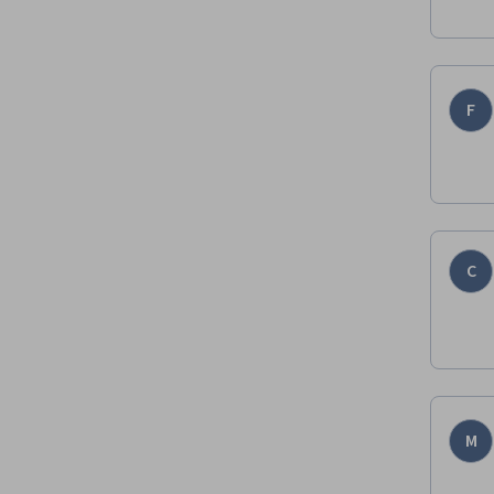
F
C
M