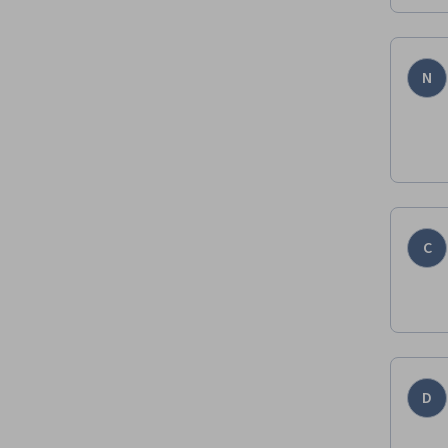
N
C
D