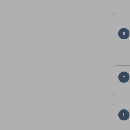
R
M
L