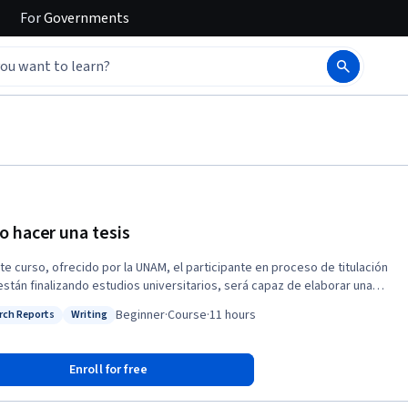
For
Governments
 hacer una tesis
te curso, ofrecido por la UNAM, el participante en proceso de titulación
están finalizando estudios universitarios, será capaz de elaborar una
en seis meses; por medio de las herramientas adquiridas en cada
Beginner
·
Course
·
11 hours
rch Reports
Writing
, a fin de que las conjuguen con los conocimientos, habilidades y
: Research Reports
Status: Writing
des con que cuentan e impulsando sus capacidades de investigación.
Enroll for free