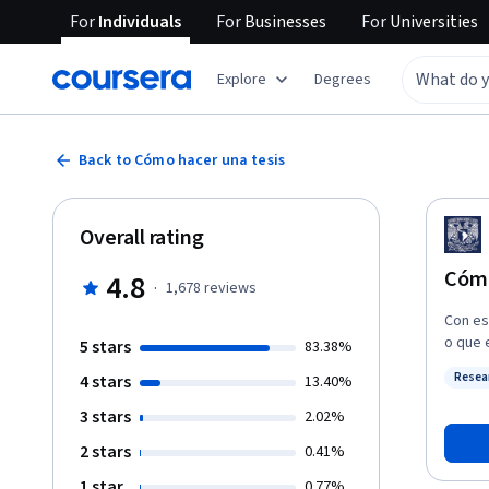
For
Individuals
For
Businesses
For
Universities
Explore
Degrees
Back to Cómo hacer una tesis
Overall rating
Cómo
4.8
·
1,678
reviews
Con es
o que 
5 stars
83.38%
tesis 
Resea
4 stars
13.40%
módulo
Status
aptitu
3 stars
2.02%
2 stars
0.41%
1 star
0.77%