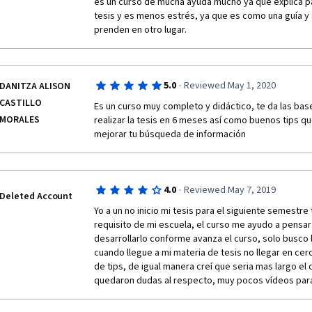
r
es un curso de mucha ayuda mucho ya que explica pa
tesis y es menos estrés, ya que es como una guía y 
e
prenden en otro lugar. 
c
i
·
5.0
Reviewed May 1, 2020
DANITZA ALISON
CASTILLO
Es un curso muy completo y didáctico, te da las bas
o
MORALES
realizar la tesis en 6 meses así como buenos tips qu
mejorar tu búsqueda de información 
u
n
·
4.0
Reviewed May 7, 2019
m
Deleted Account
Yo a un no inicio mi tesis para el siguiente semestre 
u
requisito de mi escuela, el curso me ayudo a pensar
desarrollarlo conforme avanza el curso, solo busco 
y
cuando llegue a mi materia de tesis no llegar en cer
de tips, de igual manera creí que seria mas largo el 
 buen 
quedaron dudas al respecto, muy pocos vídeos par
curso 