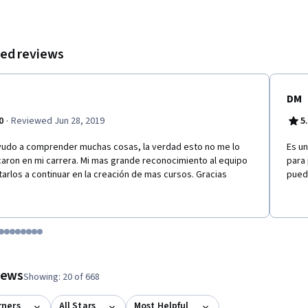
ed reviews
DM
·
0
Reviewed Jun 28, 2019
5
udo a comprender muchas cosas, la verdad esto no me lo
Es un
caron en mi carrera. Mi mas grande reconocimiento al equipo
para 
itarlos a continuar en la creación de mas cursos. Gracias
pued
tem 1
o item 2
 to item 3
o to item 4
Go to item 5
Go to item 6
Go to item 7
Go to item 8
Go to item 9
Go to item 10
Go to item 11
Go to item 12
 #1, #2, out of a total of 12 items.
views
Showing: 20 of 668
rners
All Stars
Most Helpful