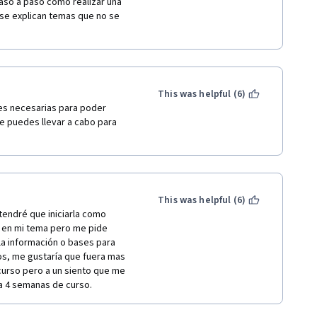
so a paso cómo realizar una 
se explican temas que no se 
This was helpful (6)
es necesarias para poder 
e puedes llevar a cabo para 
This was helpful (6)
tendré que iniciarla como 
 en mi tema pero me pide 
la información o bases para 
os, me gustaría que fuera mas 
curso pero a un siento que me 
a 4 semanas de curso.