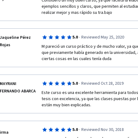
Considero un muy buen curso, ya que facilita la elab
i
ejemplos sencillos y claros, que permiten al estudian
realizar mejor y mas rápido su tra.bajo
c
itaciones 
·
5.0
Reviewed May 25, 2020
Jaqueline Pérez
l
Rojas
M pareció un curso práctico y de mucho valor, ya qu
a
que previamente había generado en la universidad,
ciertas cosas en las cuales tenía duda 
v
erdad 
·
5.0
Reviewed Oct 28, 2019
MAYRANI
m
FERNANDO ABARCA
Este curso es una excelente herramienta para todos 
tesis con excelencia, ya que las clases puestas por 
e
están muy bien explicadas. 
p
a
·
5.0
Reviewed Nov 30, 2018
irma