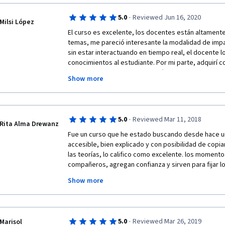
·
5.0
Reviewed Jun 16, 2020
Milsi López
El curso es excelente, los docentes están altamente
temas, me pareció interesante la modalidad de impa
sin estar interactuando en tiempo real, el docente log
conocimientos al estudiante. Por mi parte, adquirí c
en responsabilidad, organización y puntualidad, son
Show more
para lograr finalizar con este curso. Muchísimas grac
oportunidad que dan a los tesistas, es un apoyo eno
modalidad, muchas veces no preguntamos con otras 
burlas o que rechacen por completo nuestro trabajo,
·
5.0
Reviewed Mar 11, 2018
cada tarea y cada punto de vista enriquece el desarro
Rita Alma Drewanz
agradecida,
Fue un curso que he estado buscando desde hace un 
accesible, bien explicado y con posibilidad de copia
las teorías, lo califico como excelente. los momento
compañeros, agregan confianza y sirven para fijar lo
Milsi López
aprendidos.  Muy agradecida por esta oportunidad de
Show more
curso...proximamente.  Las devoluciones de cada sem
Estudiante de Licenciatura en Trabajo Social
ayudan a crecer. Fue un placer tomar parte de este c
este servicio, abierto a todo el mundo!! Sigan Adelan
Universidad de San Carlos de Guatemala
·
5.0
Reviewed Mar 26, 2019
Marisol