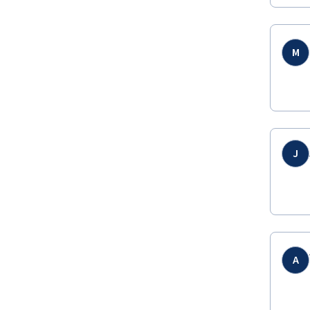
M
J
A