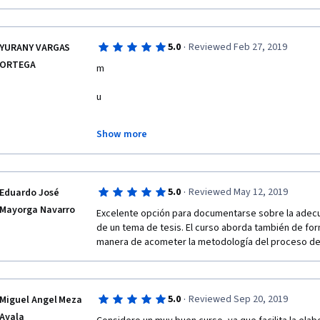
·
5.0
Reviewed Feb 27, 2019
YURANY VARGAS
ORTEGA
m
u
c
Show more
h
a
·
5.0
Reviewed May 12, 2019
Eduardo José
Mayorga Navarro
s 
Excelente opción para documentarse sobre la adecua
de un tema de tesis. El curso aborda también de forma
f
manera de acometer la metodología del proceso de 
e
l
·
5.0
Reviewed Sep 20, 2019
Miguel Angel Meza
Ayala