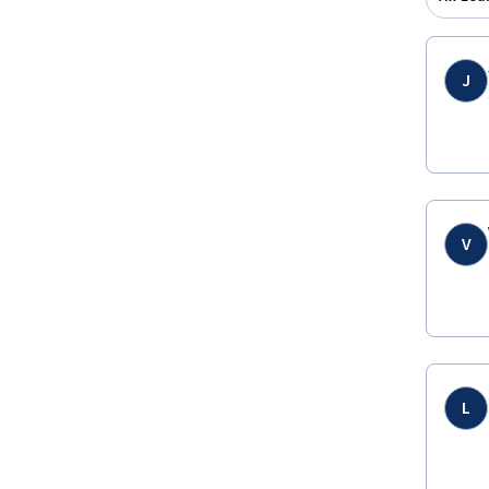
J
V
L