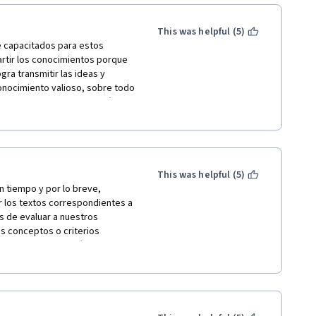
This was helpful (5)
 capacitados para estos 
rtir los conocimientos porque 
ra transmitir las ideas y 
onocimiento valioso, sobre todo 
 aspectos que puse en práctica 
ias por el espacio y 
rme el que realizan con esta 
personas por temor a las 
 aquí hay más de un lector para 
llo de la investigación. Muy 
This was helpful (5)
tiempo y por lo breve, 
r los textos correspondientes a 
s de evaluar a nuestros 
s conceptos o criterios 
 cursado y elegiré otro 
ana fueron un incentivo y 
urso. Felicitaciones por brindar 
te!!