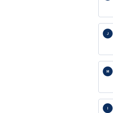
J
M
I