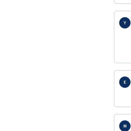
Y
E
M