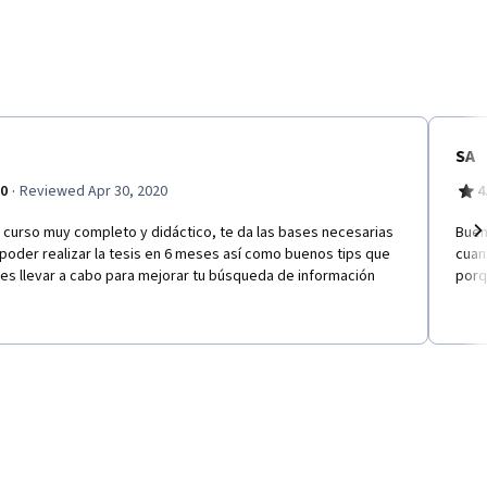
SA
·
.0
Reviewed Apr 30, 2020
4
 curso muy completo y didáctico, te da las bases necesarias
Buen
poder realizar la tesis en 6 meses así como buenos tips que
cuan
Ne
es llevar a cabo para mejorar tu búsqueda de información
porq