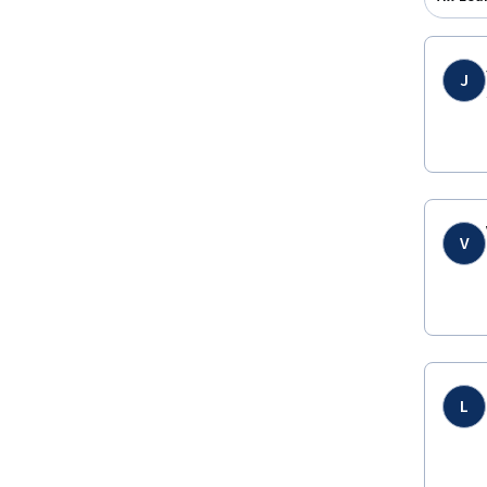
J
V
L