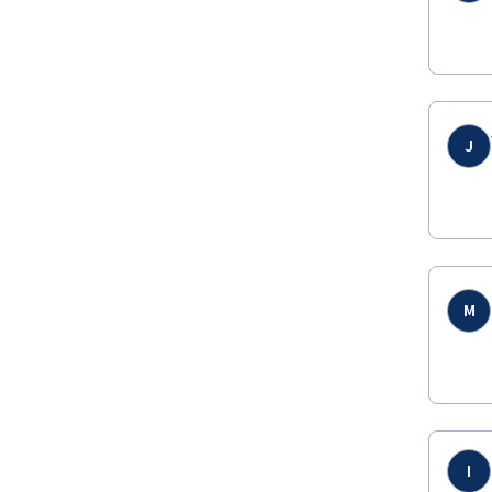
J
M
I