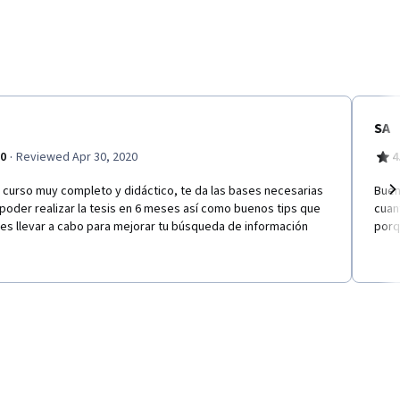
SA
·
.0
Reviewed Apr 30, 2020
4
 curso muy completo y didáctico, te da las bases necesarias
Buen
poder realizar la tesis en 6 meses así como buenos tips que
cuan
Ne
es llevar a cabo para mejorar tu búsqueda de información
porq