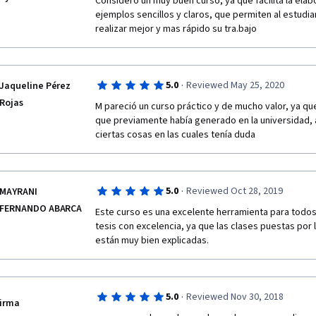
Considero un muy buen curso, ya que facilita la elab
i
ejemplos sencillos y claros, que permiten al estudian
realizar mejor y mas rápido su tra.bajo
c
itaciones 
·
5.0
Reviewed May 25, 2020
Jaqueline Pérez
l
Rojas
M pareció un curso práctico y de mucho valor, ya qu
a
que previamente había generado en la universidad,
ciertas cosas en las cuales tenía duda 
v
erdad 
·
5.0
Reviewed Oct 28, 2019
MAYRANI
m
FERNANDO ABARCA
Este curso es una excelente herramienta para todos 
tesis con excelencia, ya que las clases puestas por 
e
están muy bien explicadas. 
p
a
·
5.0
Reviewed Nov 30, 2018
irma