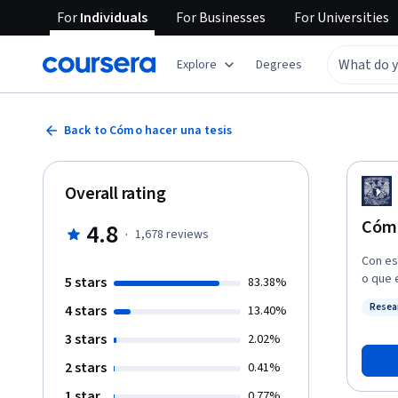
For
Individuals
For
Businesses
For
Universities
Explore
Degrees
Back to Cómo hacer una tesis
Overall rating
Cómo
4.8
·
1,678
reviews
Con es
o que 
5 stars
83.38%
tesis 
Resea
4 stars
13.40%
módulo
Status
aptitu
3 stars
2.02%
2 stars
0.41%
1 star
0.77%