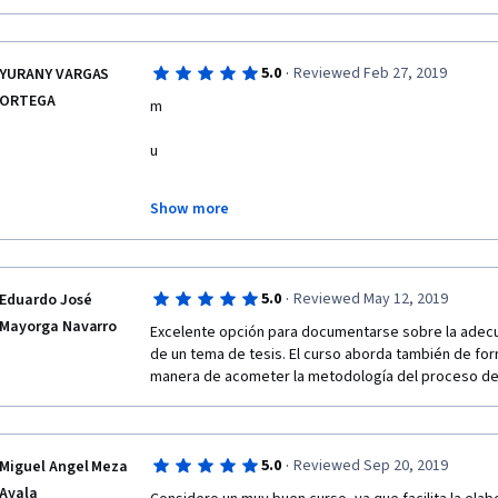
·
5.0
Reviewed Feb 27, 2019
YURANY VARGAS
ORTEGA
m
u
c
Show more
h
a
·
5.0
Reviewed May 12, 2019
Eduardo José
Mayorga Navarro
s 
Excelente opción para documentarse sobre la adecua
de un tema de tesis. El curso aborda también de forma
f
manera de acometer la metodología del proceso de 
e
l
·
5.0
Reviewed Sep 20, 2019
Miguel Angel Meza
Ayala