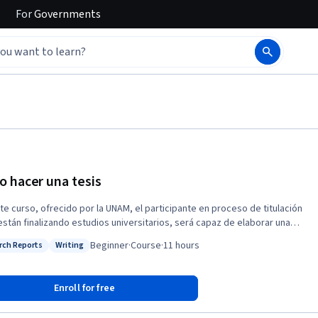
For
Governments
 hacer una tesis
te curso, ofrecido por la UNAM, el participante en proceso de titulación
están finalizando estudios universitarios, será capaz de elaborar una
en seis meses; por medio de las herramientas adquiridas en cada
Beginner
·
Course
·
11 hours
rch Reports
Writing
, a fin de que las conjuguen con los conocimientos, habilidades y
: Research Reports
Status: Writing
des con que cuentan e impulsando sus capacidades de investigación.
Enroll for free