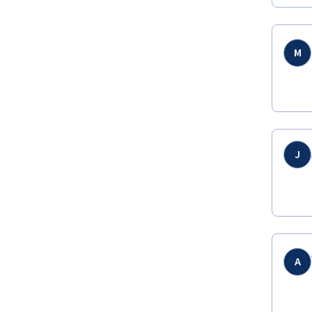
M
J
A