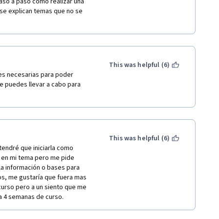
so a paso cómo realizar una 
se explican temas que no se 
This was helpful (6)
es necesarias para poder 
e puedes llevar a cabo para 
This was helpful (6)
tendré que iniciarla como 
 en mi tema pero me pide 
la información o bases para 
os, me gustaría que fuera mas 
curso pero a un siento que me 
a 4 semanas de curso.