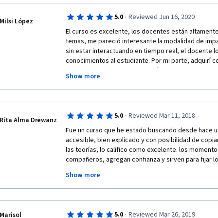
·
5.0
Reviewed Jun 16, 2020
Milsi López
El curso es excelente, los docentes están altamente
temas, me pareció interesante la modalidad de impa
sin estar interactuando en tiempo real, el docente log
conocimientos al estudiante. Por mi parte, adquirí c
en responsabilidad, organización y puntualidad, son
Show more
para lograr finalizar con este curso. Muchísimas grac
oportunidad que dan a los tesistas, es un apoyo eno
modalidad, muchas veces no preguntamos con otras 
burlas o que rechacen por completo nuestro trabajo,
·
5.0
Reviewed Mar 11, 2018
cada tarea y cada punto de vista enriquece el desarro
Rita Alma Drewanz
agradecida,
Fue un curso que he estado buscando desde hace un 
accesible, bien explicado y con posibilidad de copia
las teorías, lo califico como excelente. los momento
compañeros, agregan confianza y sirven para fijar lo
Milsi López
aprendidos.  Muy agradecida por esta oportunidad de
Show more
curso...proximamente.  Las devoluciones de cada sem
Estudiante de Licenciatura en Trabajo Social
ayudan a crecer. Fue un placer tomar parte de este c
este servicio, abierto a todo el mundo!! Sigan Adelan
Universidad de San Carlos de Guatemala
·
5.0
Reviewed Mar 26, 2019
Marisol