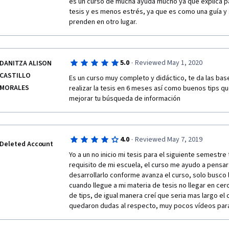
r
es un curso de mucha ayuda mucho ya que explica pa
tesis y es menos estrés, ya que es como una guía y 
e
prenden en otro lugar. 
c
i
·
5.0
Reviewed May 1, 2020
DANITZA ALISON
CASTILLO
Es un curso muy completo y didáctico, te da las bas
o
MORALES
realizar la tesis en 6 meses así como buenos tips qu
mejorar tu búsqueda de información 
u
n
·
4.0
Reviewed May 7, 2019
m
Deleted Account
Yo a un no inicio mi tesis para el siguiente semestre 
u
requisito de mi escuela, el curso me ayudo a pensar
desarrollarlo conforme avanza el curso, solo busco 
y
cuando llegue a mi materia de tesis no llegar en cer
de tips, de igual manera creí que seria mas largo el 
 buen 
quedaron dudas al respecto, muy pocos vídeos par
curso 