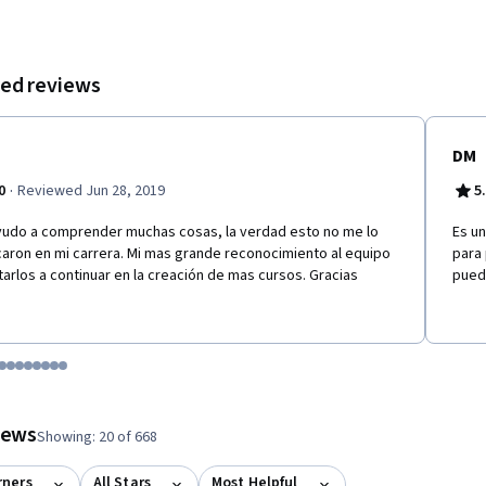
ed reviews
DM
·
0
Reviewed Jun 28, 2019
5
udo a comprender muchas cosas, la verdad esto no me lo
Es un
caron en mi carrera. Mi mas grande reconocimiento al equipo
para 
itarlos a continuar en la creación de mas cursos. Gracias
pued
tem 1
o item 2
 to item 3
o to item 4
Go to item 5
Go to item 6
Go to item 7
Go to item 8
Go to item 9
Go to item 10
Go to item 11
Go to item 12
 #1, #2, out of a total of 12 items.
views
Showing: 20 of 668
rners
All Stars
Most Helpful