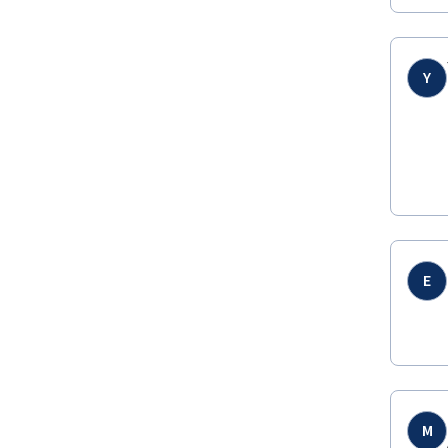
Y
E
M