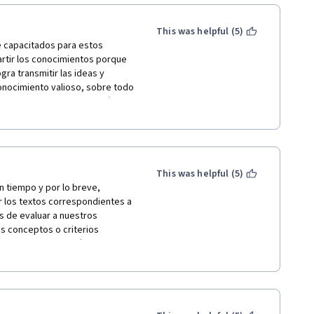
This was helpful (5)
 capacitados para estos 
rtir los conocimientos porque 
ra transmitir las ideas y 
onocimiento valioso, sobre todo 
 aspectos que puse en práctica 
ias por el espacio y 
rme el que realizan con esta 
personas por temor a las 
 aquí hay más de un lector para 
llo de la investigación. Muy 
This was helpful (5)
tiempo y por lo breve, 
r los textos correspondientes a 
s de evaluar a nuestros 
s conceptos o criterios 
 cursado y elegiré otro 
ana fueron un incentivo y 
urso. Felicitaciones por brindar 
te!!