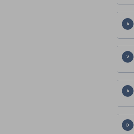
A
V
A
D