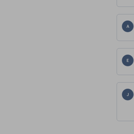
A
E
J