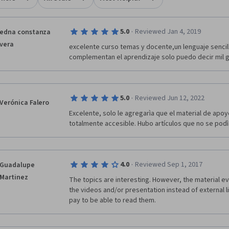
·
5.0
Reviewed Jan 4, 2019
edna constanza
vera
excelente curso temas y docente,un lenguaje sencil
complementan el aprendizaje solo puedo decir mil g
·
5.0
Reviewed Jun 12, 2022
Verónica Falero
Excelente, solo le agregarìa que el material de apoy
totalmente accesible. Hubo artículos que no se pod
·
4.0
Reviewed Sep 1, 2017
Guadalupe
Martinez
The topics are interesting. However, the material ev
the videos and/or presentation instead of external li
pay to be able to read them.