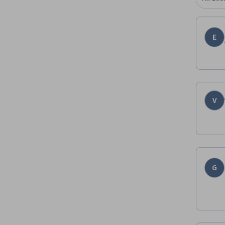
E
V
G