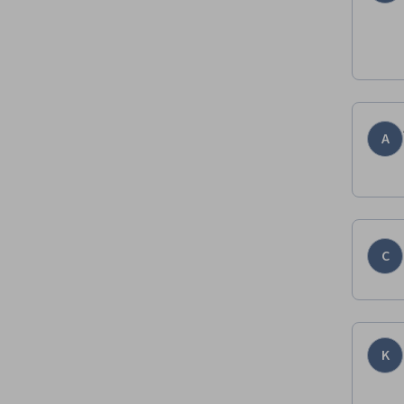
A
C
K