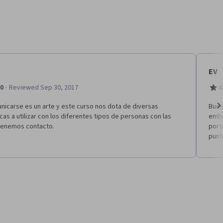
EV
·
.0
Reviewed Sep 30, 2017
4
nicarse es un arte y este curso nos dota de diversas
Buen
cas a utilizar con los diferentes tipos de personas con las
emba
Ne
tenemos contacto.
port
punt