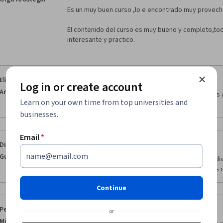
Es un muy buen curso ,lo e encontrado muy provech
El contenido del curso es muy bueno y completo,tod
interesante y practico.
·
5.0
Reviewed Feb 11, 2020
Eliezer Calzada
Log in or create account
Arellano
Es muy buen curso, fue dinámico y conciso. Solo es ac
Learn on your own time from top universities and
páginas externas
businesses.
Email
*
·
5.0
Reviewed Sep 30, 2017
Diana Lucrecia
Guerrero Mican
Comunicarse es un arte y este curso nos dota de dive
diferentes tipos de personas con las que tenemos 
Continue
·
5.0
Reviewed Dec 19, 2016
Pedro Manuel
or
Miranda Sánchez