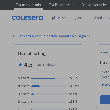
For
Individuals
For
Businesses
For
Universities
Explore
Degrees
Back to La comunicación laboral en el siglo XXI
Overall rating
La c
4.5
·
580
reviews
En el 
nivel 
5 stars
65.86%
plazos
Inter
4 stars
23.27%
Además
Status
las qu
3 stars
6.55%
necesa
2 stars
1.89%
de eda
todo l
1 star
2.41%