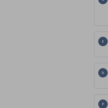
E
D
P