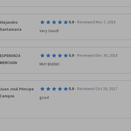
·
5.0
Reviewed Nov 7, 2018
Alejandro
Santamaria
Very Good!
·
5.0
Reviewed Dec 30, 2018
ESPERANZA
MERCHAN
MUY BUENO
·
5.0
Reviewed Oct 29, 2017
Juan José Principe
Campos
good