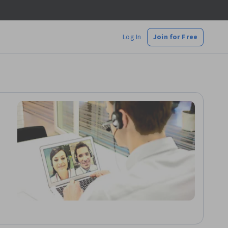
Log In
Join for Free