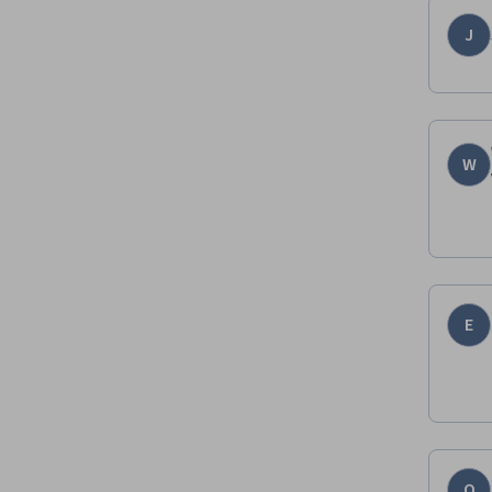
J
W
E
O