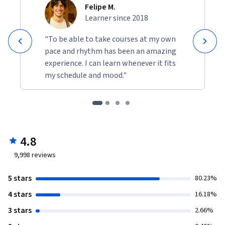
Felipe M.
Learner since 2018
"To be able to take courses at my own
pace and rhythm has been an amazing
experience. I can learn whenever it fits
my schedule and mood."
4.8
9,998
reviews
5 stars
80.23%
4 stars
16.18%
3 stars
2.66%