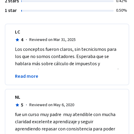
2 stars
0.42%
1 star
0.50%
LC
4
·
Reviewed on Mar 31, 2025
Los conceptos fueron claros, sin tecnicismos para 
los que no somos contadores. Esperaba que se 
hablara más sobre cálculo de impuestos y 
presentación de declaraciones, pero lo que aprendí 
Read more
me fue útil.
NL
5
·
Reviewed on May 6, 2020
fue un curso muy padre  muy atendible con mucha 
claridad excelente aprendizaje y seguir 
aprendiendo repasar con consistencia para poder 