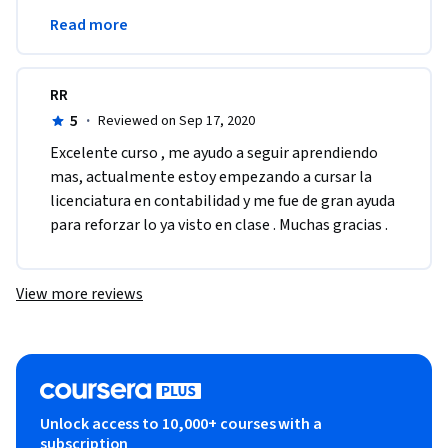
ponerlo en practica super feliz con el contenido 
Read more
muchas gracias 
RR
5
·
Reviewed on Sep 17, 2020
Excelente curso , me ayudo a seguir aprendiendo 
mas, actualmente estoy empezando a cursar la 
licenciatura en contabilidad y me fue de gran ayuda 
para reforzar lo ya visto en clase . Muchas gracias . 
View more reviews
Unlock access to 10,000+ courses with a
subscription