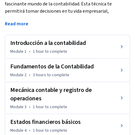
fascinante mundo de la contabilidad. Esta técnica te 
permitirá tomar decisiones en tu vida empresarial, 
corporativa, personal, profesional y de emprendedor. 
Read more
Entrarás al mundo de la Contabilidad para no Contadores. 
Vas a lograr definir qué es la contabilidad, en qué consiste y 
Introducción a la contabilidad
cuáles son sus principios fundamentales. También 
descubrirás su utilidad en tu vida cotidiana y al profesional al 
Module 1
•
1 hour
to complete
que debes recurrir y confiar tu vida contable.  Además, podrás 
saber qué nos dice la información financiera, qué y cómo 
Fundamentos de la Contabilidad
debemos leerla y qué decisiones tomar basados en ella.

Module 2
•
3 hours
to complete
Prepárate para conocer los principales Estados financieros, 
Mecánica contable y registro de
sus elementos y su utilidad en tu vida contable.

operaciones
Module 3
•
1 hour
to complete
¡Bienvenid@!
Estados financieros básicos
Module 4
•
1 hour
to complete