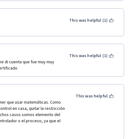
This was helpful (1)
This was helpful (1)
me di cuenta que fue muy muy 
ertificado
This was helpful
ener que usar matemáticas. Como 
ntrol en casa, quitar la restricciòn 
uchos casos somos elemento del 
trolador o el proceso, ya que el 
a parte biológica (el cuerpo 
si nos gustó algo o no, si estamos 