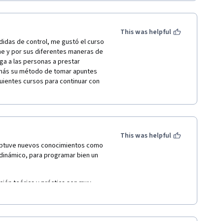
 sistema de control muy evidente.
This was helpful
idas de control, me gustó el curso 
ne y por sus diferentes maneras de 
ga a las personas a prestar 
emás su método de tomar apuntes 
guientes cursos para continuar con 
This was helpful
obtuve nuevos conocimientos como 
dinámico, para programar bien un 
ción teórica y práctica son muy 
eptos. Muchas felicidades por 