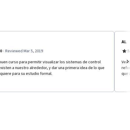
AL
·
.0
Reviewed Mar 5, 2019
5
uen curso para permitir visualizar los sistemas de control
Verd
xisten a nuestro alrededor, y dar una primera idea de lo que
refo
Ne
quiere para su estudio formal.
que 