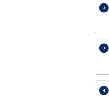
J
J
H