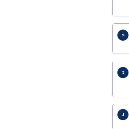
M
D
J