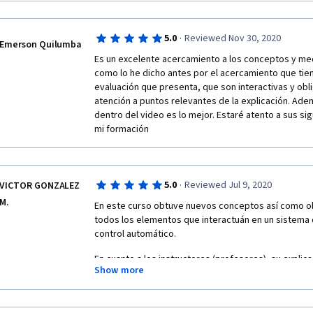
enfermos que acciones se toma). La economía es un
·
5.0
Reviewed Nov 30, 2020
Emerson Quilumba
Es un excelente acercamiento a los conceptos y med
como lo he dicho antes por el acercamiento que tie
evaluación que presenta, que son interactivas y obli
atención a puntos relevantes de la explicación. Ad
dentro del video es lo mejor. Estaré atento a sus si
mi formación
·
5.0
Reviewed Jul 9, 2020
VICTOR GONZALEZ
M.
En este curso obtuve nuevos conceptos así como 
todos los elementos que interactuán en un sistema 
control automático.
En cuanto a los instructores (profesores), su explica
Show more
ilustrativas y van mutuamente entrelazados los conc
otorgar estos conocimientos.
Muchas gracias por brindar este espacio.