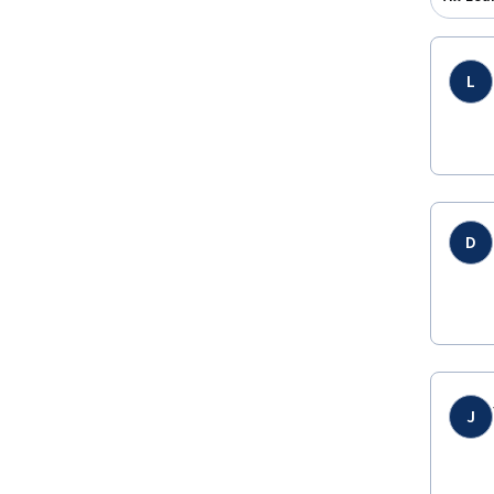
L
D
J