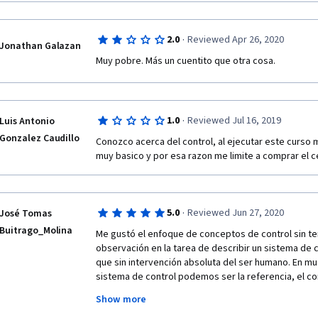
·
2.0
Reviewed Apr 26, 2020
Jonathan Galazan
Muy pobre. Más un cuentito que otra cosa.
·
1.0
Reviewed Jul 16, 2019
Luis Antonio
Gonzalez Caudillo
Conozco acerca del control, al ejecutar este curso 
muy basico y por esa razon me limite a comprar el c
·
5.0
Reviewed Jun 27, 2020
José Tomas
Buitrago_Molina
Me gustó el enfoque de conceptos de control sin t
observación en la tarea de describir un sistema de co
que sin intervención absoluta del ser humano. En m
sistema de control podemos ser la referencia, el con
control se usa para asistencia a discapacitados, en l
Show more
humano es un sistema de control)  y en el día a día, (