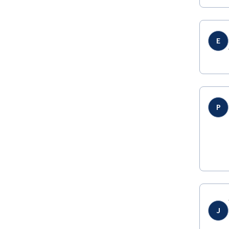
E
P
J