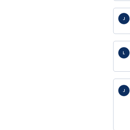
J
L
J