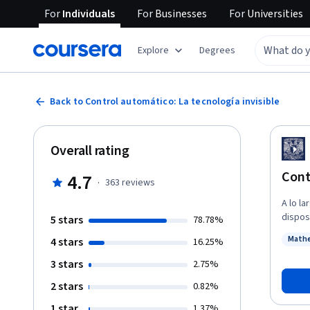
For
Individuals
For
Businesses
For
Universities
Explore
Degrees
Back to Control automático: La tecnología invisible
Overall rating
Cont
4.7
·
363
reviews
A lo l
dispos
5 stars
78.78%
estado
Mathe
4 stars
16.25%
necesi
Statu
llevan
3 stars
2.75%
adivin
2 stars
0.82%
y velo
crucial de este 
1 star
1.37%