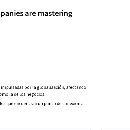
panies are mastering
o impulsadas por la globalización, afectando 
como la de los negocios.
les que encuentran un punto de conexión a 
nalidades que participan en ellas. Las 
e da a través de una normatividad 