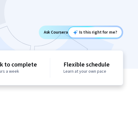
Ask Coursera
Is this right for me?
k to complete
Flexible schedule
urs a week
Learn at your own pace