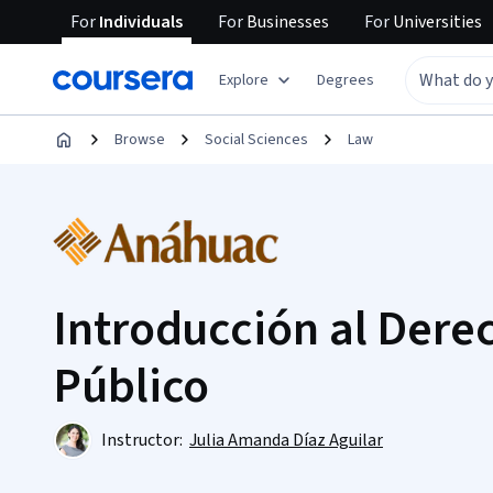
For
Individuals
For
Businesses
For
Universities
Explore
Degrees
Browse
Social Sciences
Law
Introducción al Dere
Público
Instructor:
Julia Amanda Díaz Aguilar