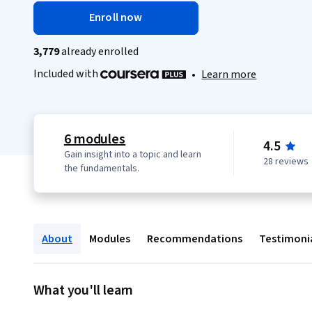
Enroll now
3,779
already enrolled
Included with
•
Learn more
6 modules
4.5
Gain insight into a topic and learn
28 reviews
the fundamentals.
About
Modules
Recommendations
Testimoni
What you'll learn