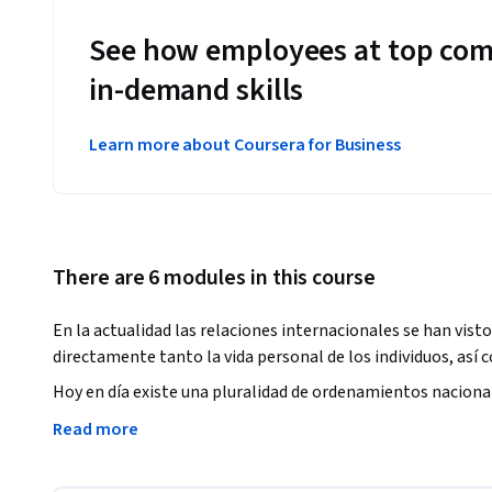
See how employees at top com
in-demand skills
Learn more about Coursera for Business
There are 6 modules in this course
En la actualidad las relaciones internacionales se han vist
directamente tanto la vida personal de los individuos, así 
Hoy en día existe una pluralidad de ordenamientos naciona
través de las personas físicas o morales de diferentes nacio
Read more
relaciones internacionales entre países o entre personas s
internacional.
