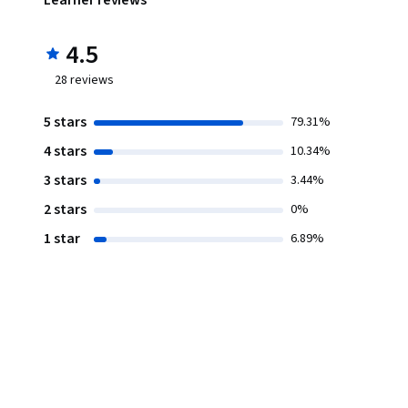
Learner reviews
4.5
28
reviews
5 stars
79.31%
4 stars
10.34%
3 stars
3.44%
2 stars
0%
1 star
6.89%