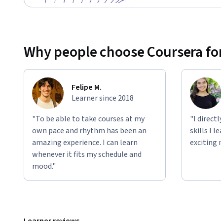
Why people choose Coursera for
Felipe M.
Learner since 2018
"To be able to take courses at my
"I direct
own pace and rhythm has been an
skills I 
amazing experience. I can learn
exciting 
whenever it fits my schedule and
mood."