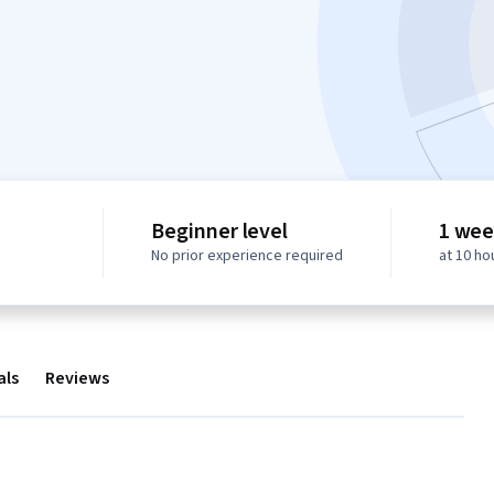
Beginner level
1 wee
No prior experience required
at 10 ho
als
Reviews