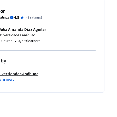
tor
4.8
ratings
(
8 ratings
)
Julia Amanda Díaz Aguilar
Universidades Anáhuac
•
1 Course
3,779 learners
 by
iversidades Anáhuac
arn more