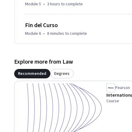
Module 5
•
3 hours
to complete
Fin del Curso
Module 6
•
8 minutes
to complete
Explore more from Law
Recommended
Degrees
Pearson
Internation
Course