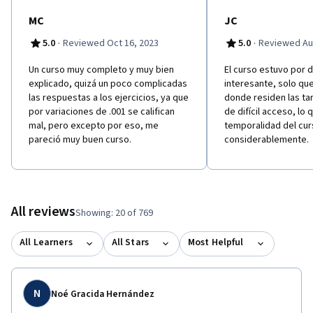
MC
JC
·
·
5.0
Reviewed Oct 16, 2023
5.0
Reviewed Au
Un curso muy completo y muy bien
El curso estuvo por
explicado, quizá un poco complicadas
interesante, solo que
las respuestas a los ejercicios, ya que
donde residen las ta
por variaciones de .001 se califican
de difícil acceso, lo 
mal, pero excepto por eso, me
temporalidad del cur
pareció muy buen curso.
considerablemente.
All reviews
Showing: 20 of 769
All Learners
All Stars
Most Helpful
N
Noé Gracida Hernández