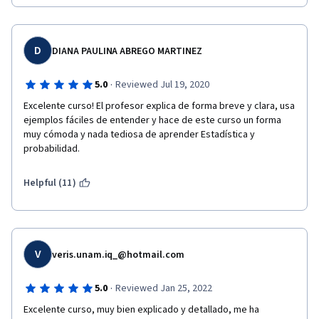
aceptar diferencias mínimas. En uno de los cuestionarios pide 
respuestas extraídas de CODAP utilizando una línea móvil, este 
ofrecía alrededor de 5 resultados posibles y el cuestionario 
solo aceptaba 1, nuevamente, estuve 2 días desaprobando 
D
DIANA PAULINA ABREGO MARTINEZ
hasta llegar al resultado 3er decimal correcto
·
5.0
Reviewed Jul 19, 2020
Excelente curso! El profesor explica de forma breve y clara, usa 
ejemplos fáciles de entender y hace de este curso un forma 
muy cómoda y nada tediosa de aprender Estadística y 
probabilidad.
Helpful (11)
V
veris.unam.iq_@hotmail.com
·
5.0
Reviewed Jan 25, 2022
Excelente curso, muy bien explicado y detallado, me ha 