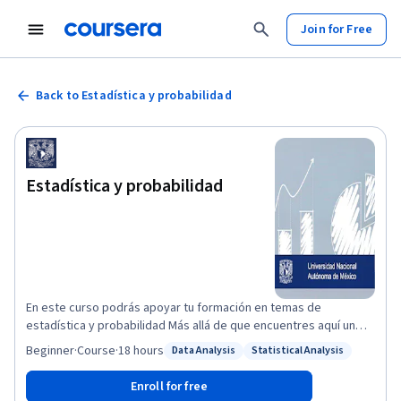
Join for Free
Back to Estadística y probabilidad
Estadística y probabilidad
En este curso podrás apoyar tu formación en temas de
estadística y probabilidad Más allá de que encuentres aquí un
apoyo para lograr una calificación, el curso busca ayudarte a que
Beginner
·
Course
·
18 hours
Data Analysis
Statistical Analysis
Status: Data Analysis
Status: Statistical Analysis
adquieras los aprendizajes que comprenden temas de
estadística descriptiva, datos bivariados y probabilidad, los
Enroll for free
cuales te serán de utilidad en tu paso por la licenciatura y en tu