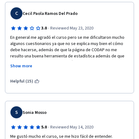
C
Cecil Paola Ramos Del Prado
·
3.0
Reviewed May 23, 2020
En general me agradó el curso pero se me dificultaron mucho 
algunos cuestionarios ya que no se explica muy bien el cómo 
debe hacerse, además de que la página de CODAP no me 
resulto una buena herramienta de estadística además de que 
en los cuestionarios no se debería de redondear tanto ya que 
Show more
la estadística debe ser lo más precisa en cuanto a resultados 
ya que esos decimales pueden cambiar radicalmente una 
investigación. En las partes positivas lo mejor fueron los foros 
Helpful (15)
de discusión dónde encontrabas o comentarios muy certeros. 
S
Sonia Mosso
·
5.0
Reviewed May 14, 2020
Me gustó mucho el curso, se me hizo fácil de entender.