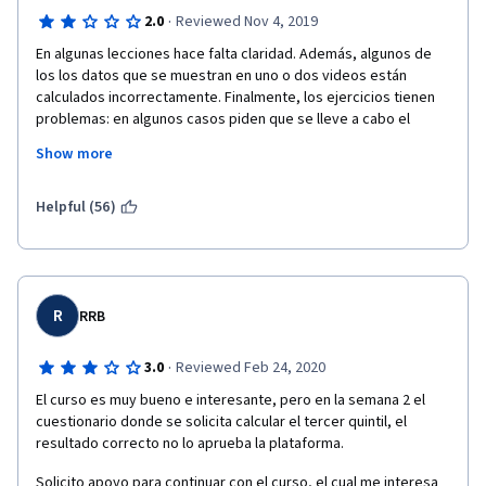
·
2.0
Reviewed Nov 4, 2019
En algunas lecciones hace falta claridad. Además, algunos de 
los los datos que se muestran en uno o dos videos están 
calculados incorrectamente. Finalmente, los ejercicios tienen 
problemas: en algunos casos piden que se lleve a cabo el 
redondeo de cantidades y a veces se considera como 
Show more
respuesta correcta el redondeo en 0.5 y a veces no; también 
hay ocasiones en que se pide la utilización de CODAP (una 
webapp) para resolver ejercicios y los resultados arrojados 
Helpful (56)
por la app no son calificados como correctos (parece que los 
calcularon en otro lado y siguiendo un procedimiento distinto al 
que se solicita en los ejercicios).
R
RRB
·
3.0
Reviewed Feb 24, 2020
El curso es muy bueno e interesante, pero en la semana 2 el 
cuestionario donde se solicita calcular el tercer quintil, el 
resultado correcto no lo aprueba la plataforma.
Solicito apoyo para continuar con el curso, el cual me interesa 