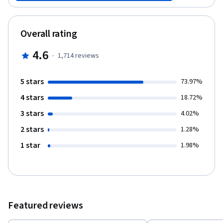
vida profesional.
Overall rating
4.6
·
1,714
reviews
5 stars
73.97%
4 stars
18.72%
3 stars
4.02%
2 stars
1.28%
1 star
1.98%
Featured reviews