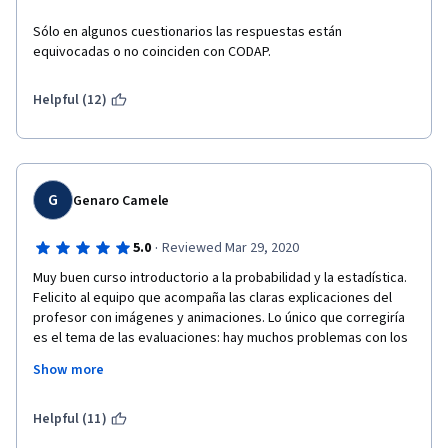
Sólo en algunos cuestionarios las respuestas están 
equivocadas o no coinciden con CODAP.
Helpful (12)
G
Genaro Camele
·
5.0
Reviewed Mar 29, 2020
Muy buen curso introductorio a la probabilidad y la estadística. 
Felicito al equipo que acompaña las claras explicaciones del 
profesor con imágenes y animaciones. Lo único que corregiría 
es el tema de las evaluaciones: hay muchos problemas con los 
redondeos de los resultados finales, muchas veces he 
Show more
desaprobado las evaluaciones porque en un item redondea 
considerando un decimal >= 4, en otro >=5, y en otros 
simplemente trunca, por ende uno está desaprobando a modo 
Helpful (11)
"prueba y error" hasta que llega al valor exacto. Debería 