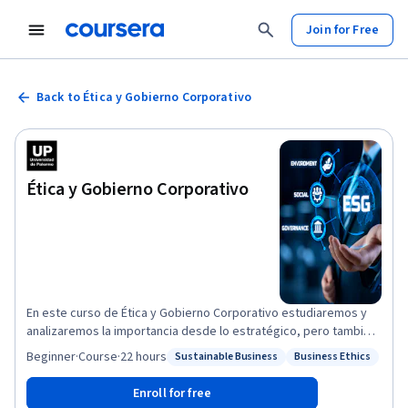
Join for Free
Back to Ética y Gobierno Corporativo
Ética y Gobierno Corporativo
En este curso de Ética y Gobierno Corporativo estudiaremos y
analizaremos la importancia desde lo estratégico, pero también
desde lo reputacional, que tiene trabajar para ser una empresa
Beginner
·
Course
·
22 hours
Sustainable Business
Business Ethics
Status: Sustainable Business
Status: Business Ethics
ética y responsable con todos los ámbitos del negocio. Los
objetivos de este curso se orientan a comprender las diferentes
Enroll for free
miradas que hubo y hay sobre el tema, sus consecuencias y