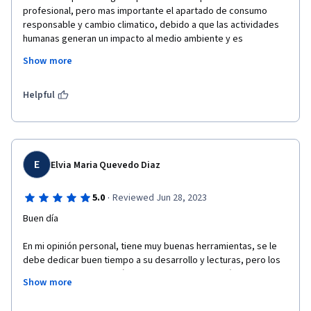
profesional, pero mas importante el apartado de consumo 
responsable y cambio climatico, debido a que las actividades 
humanas generan un impacto al medio ambiente y es 
importante generar esa conciencia de cuidado hacia nuestro 
Show more
entorno. Por otro lado asi mismo incentivar a los demas al 
consumo responsable, adoptando las 3R y generar el 
conocimiento de los conceptos fundamentales de 
Helpful
sostenibilidad.  
E
Elvia Maria Quevedo Diaz
·
5.0
Reviewed Jun 28, 2023
Buen día
En mi opinión personal, tiene muy buenas herramientas, se le 
debe dedicar buen tiempo a su desarrollo y lecturas, pero los 
videos son en su mayoría cortos, las lecturas están muy bien 
Show more
relacionadas a las temáticas de cada semana y espacio.  A 
modo de sugerían se podría hacer que las evaluaciones fueran 