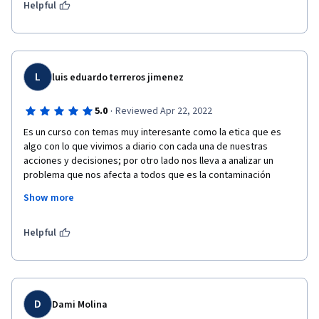
más interactivas, esta bien que no sean larga y sean acordes 
Helpful
pero suelen ser muy planas.  
Gracias por su atención.
L
luis eduardo terreros jimenez
·
5.0
Reviewed Apr 22, 2022
Es un curso con temas muy interesante como la etica que es 
algo con lo que vivimos a diario con cada una de nuestras 
acciones y decisiones; por otro lado nos lleva a analizar un 
problema que nos afecta a todos que es la contaminación 
ambiental, es responsabilidad de todos disminuir este impacto 
Show more
y empezar a cambiar nuestros habitos o acciones para no 
afectarlo y con la economia verde y/o circular podemos 
empezar el cambio.
Helpful
D
Dami Molina