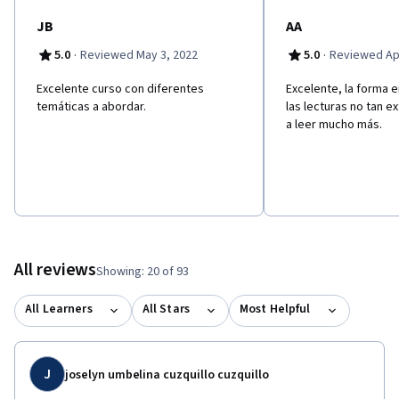
JB
AA
·
·
5.0
Reviewed May 3, 2022
5.0
Reviewed Apr
Excelente curso con diferentes
Excelente, la forma e
temáticas a abordar.
las lecturas no tan e
a leer mucho más.
All reviews
Showing: 20 of 93
All Learners
All Stars
Most Helpful
J
joselyn umbelina cuzquillo cuzquillo