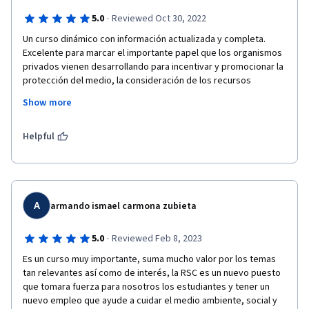
·
5.0
Reviewed Oct 30, 2022
Un curso dinámico con información actualizada y completa. 
Excelente para marcar el importante papel que los organismos 
privados vienen desarrollando para incentivar y promocionar la 
protección del medio, la consideración de los recursos 
naturales y la responsabilidad social empresarial. Como 
Show more
empleado de un banco me sirvió para innovar los esquemas 
corporativos del lugar donde trabajo. 
Helpful
A
armando ismael carmona zubieta
·
5.0
Reviewed Feb 8, 2023
Es un curso muy importante, suma mucho valor por los temas 
tan relevantes así como de interés, la RSC es un nuevo puesto 
que tomara fuerza para nosotros los estudiantes y tener un 
nuevo empleo que ayude a cuidar el medio ambiente, social y 