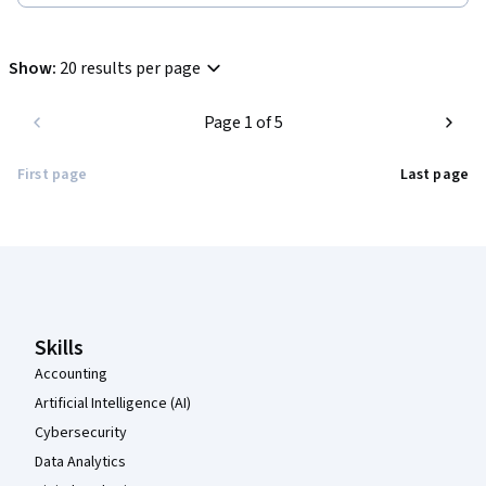
Show
:
20 results per page
Page 1 of 5
First page
Last page
Coursera Footer
Skills
Accounting
Artificial Intelligence (AI)
Cybersecurity
Data Analytics