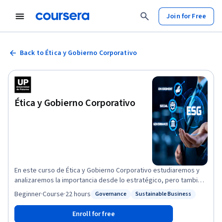
Join for Free
Back to Ética y Gobierno Corporativo
Ética y Gobierno Corporativo
En este curso de Ética y Gobierno Corporativo estudiaremos y
analizaremos la importancia desde lo estratégico, pero también
desde lo reputacional, que tiene trabajar para ser una empresa
Beginner
·
Course
·
22 hours
Governance
Sustainable Business
Status: Governance
Status: Sustainable Business
ética y responsable con todos los ámbitos del negocio. Los
objetivos de este curso se orientan a comprender las diferentes
Enroll for free
miradas que hubo y hay sobre el tema, sus consecuencias y