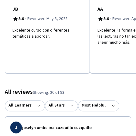
JB
AA
·
·
5.0
Reviewed May 3, 2022
5.0
Reviewed Apr
Excelente curso con diferentes
Excelente, la forma e
temáticas a abordar.
las lecturas no tan e
a leer mucho más.
All reviews
Showing: 20 of 93
All Learners
All Stars
Most Helpful
J
joselyn umbelina cuzquillo cuzquillo