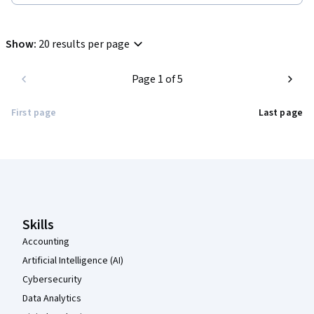
Show
:
20 results per page
Page 1 of 5
First page
Last page
Coursera Footer
Skills
Accounting
Artificial Intelligence (AI)
Cybersecurity
Data Analytics