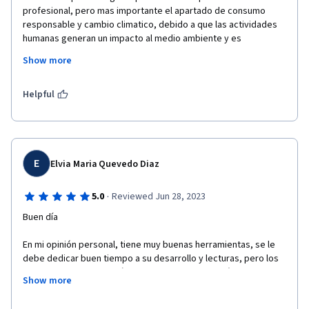
profesional, pero mas importante el apartado de consumo 
responsable y cambio climatico, debido a que las actividades 
humanas generan un impacto al medio ambiente y es 
importante generar esa conciencia de cuidado hacia nuestro 
Show more
entorno. Por otro lado asi mismo incentivar a los demas al 
consumo responsable, adoptando las 3R y generar el 
conocimiento de los conceptos fundamentales de 
Helpful
sostenibilidad.  
E
Elvia Maria Quevedo Diaz
·
5.0
Reviewed Jun 28, 2023
Buen día
En mi opinión personal, tiene muy buenas herramientas, se le 
debe dedicar buen tiempo a su desarrollo y lecturas, pero los 
videos son en su mayoría cortos, las lecturas están muy bien 
Show more
relacionadas a las temáticas de cada semana y espacio.  A 
modo de sugerían se podría hacer que las evaluaciones fueran 