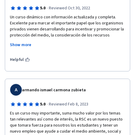
·
5.0
Reviewed Oct 30, 2022
Un curso dinámico con información actualizada y completa. 
Excelente para marcar el importante papel que los organismos 
privados vienen desarrollando para incentivar y promocionar la 
protección del medio, la consideración de los recursos 
naturales y la responsabilidad social empresarial. Como 
Show more
empleado de un banco me sirvió para innovar los esquemas 
corporativos del lugar donde trabajo. 
Helpful
A
armando ismael carmona zubieta
·
5.0
Reviewed Feb 8, 2023
Es un curso muy importante, suma mucho valor por los temas 
tan relevantes así como de interés, la RSC es un nuevo puesto 
que tomara fuerza para nosotros los estudiantes y tener un 
nuevo empleo que ayude a cuidar el medio ambiente, social y 