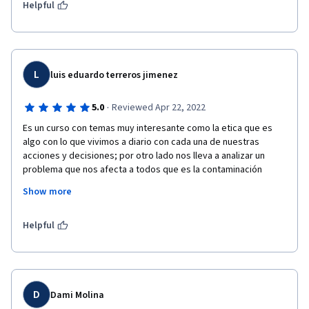
más interactivas, esta bien que no sean larga y sean acordes 
Helpful
pero suelen ser muy planas.  
Gracias por su atención.
L
luis eduardo terreros jimenez
·
5.0
Reviewed Apr 22, 2022
Es un curso con temas muy interesante como la etica que es 
algo con lo que vivimos a diario con cada una de nuestras 
acciones y decisiones; por otro lado nos lleva a analizar un 
problema que nos afecta a todos que es la contaminación 
ambiental, es responsabilidad de todos disminuir este impacto 
Show more
y empezar a cambiar nuestros habitos o acciones para no 
afectarlo y con la economia verde y/o circular podemos 
empezar el cambio.
Helpful
D
Dami Molina