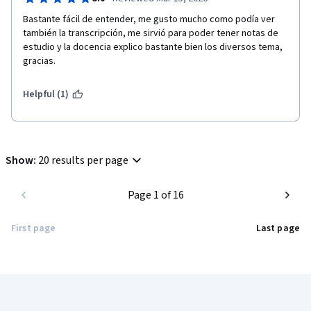
Bastante fácil de entender, me gusto mucho como podía ver 
también la transcripción, me sirvió para poder tener notas de 
estudio y la docencia explico bastante bien los diversos tema, 
gracias. 
Helpful (1)
Show
:
20 results per page
Page 1 of 16
First page
Last page
Coursera Footer