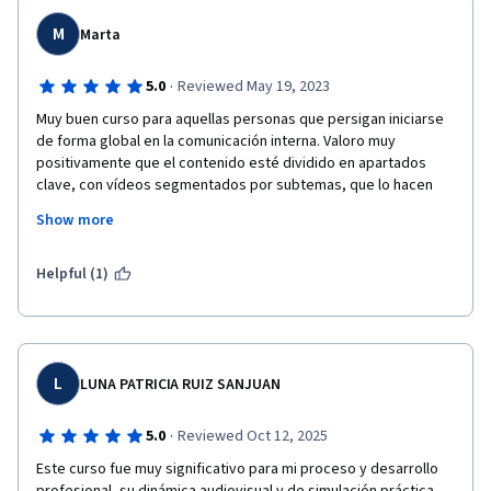
M
Marta
·
5.0
Reviewed May 19, 2023
Muy buen curso para aquellas personas que persigan iniciarse 
de forma global en la comunicación interna. Valoro muy 
positivamente que el contenido esté dividido en apartados 
clave, con vídeos segmentados por subtemas, que lo hacen 
muy ameno, comprensible, y que permite seguirlo de forma 
Show more
flexible. ¡La bibliografía complementaria me parece muy 
acertada e interesante!
Helpful (1)
L
LUNA PATRICIA RUIZ SANJUAN
·
5.0
Reviewed Oct 12, 2025
Este curso fue muy significativo para mi proceso y desarrollo 