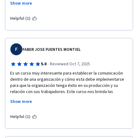
Show more
situaciones de crisis de manera estratégica. Sin duda, esta 
información ha cambiado mi perspectiva sobre el valor de la 
comunicación interna en el funcionamiento y éxito de una 
Helpful (1)
organización.
F
FABER JOSE FUENTES MONTIEL
·
5.0
Reviewed Oct 7, 2025
Es un curso muy interesante para establecer la comunicación 
dentro de una organización y cómo esta debe implementarse 
para que la organización tenga éxito en su producción y su 
relación con sus trabajadores. Este curso nos brinda las 
herramientas necesarias para implementar una comunicación 
Show more
interna efectiva en las empresas o cualquier otro medio donde 
haya que manejar diferentes grupos de personas.
Helpful (1)