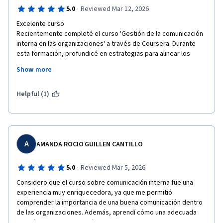
·
5.0
Reviewed Mar 12, 2026
Excelente curso 

Recientemente completé el curso 'Gestión de la comunicación 
interna en las organizaciones' a través de Coursera. Durante 
esta formación, profundicé en estrategias para alinear los 
objetivos corporativos con el talento humano, optimizando los 
Show more
canales de flujo de información y fortaleciendo el compromiso 
(engagement) del equipo. Con un enfoque en la transparencia y 
la cultura organizacional,  gracias a este conocimiento 
Helpful (1)
adquirido estoy listo para aplicar estas herramientas en 
entornos de trabajo dinámicos.
A
AMANDA ROCIO GUILLEN CANTILLO
·
5.0
Reviewed Mar 5, 2026
Considero que el curso sobre comunicación interna fue una 
experiencia muy enriquecedora, ya que me permitió 
comprender la importancia de una buena comunicación dentro 
de las organizaciones. Además, aprendí cómo una adecuada 
gestión de la comunicación puede ayudar a enfrentar y manejar 