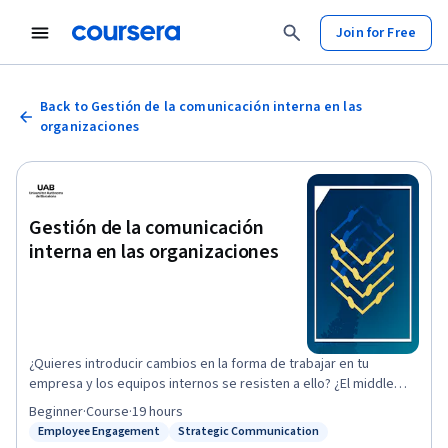
Join for Free
Back to Gestión de la comunicación interna en las
organizaciones
Gestión de la comunicación
interna en las organizaciones
¿Quieres introducir cambios en la forma de trabajar en tu
empresa y los equipos internos se resisten a ello? ¿El middle
management o los/las colaboradores/as recelan de los planes
Beginner
·
Course
·
19 hours
de la dirección? ¿El clima laboral podría ser mucho mejor porque
Employee Engagement
Strategic Communication
Status: Employee Engagement
Status: Strategic Communication
impera la desconfianza? ¿Existe la impresión de que las ideas de