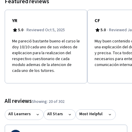
Featured reviews
YR
CF
·
·
5.0
Reviewed Oct 5, 2025
5.0
Reviewed Jan
Me pareció bastante bueno el curso le
Muy buen contenido 
doy 10/10 cada uno de sus videos de
una explicación del 
explicacion para la realizacion del
y precisa. Toca todo
respectivo cuestionario de cada
necesarios para ente
modulo ademas de la atencion de
comunicación interna
cada uno de los tutores.
All reviews
Showing: 20 of 302
All Learners
All Stars
Most Helpful