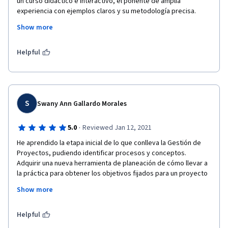
un curso didáctico e interactivo, el ponente de amplia 
experiencia con ejemplos claros y su metodología precisa. 
Estoy muy agradecida con el PMP. Rob Stone y con coursera. 
Show more
Muchísimas gracias por todo lo impartido. Esperemos que 
muchísimas personas mas decidan aprender sobre Gestión de 
Proyectos. 
Helpful
S
Swany Ann Gallardo Morales
·
5.0
Reviewed Jan 12, 2021
He aprendido la etapa inicial de lo que conlleva la Gestión de 
Proyectos, pudiendo identificar procesos y conceptos.  
Adquirir una nueva herramienta de planeación de cómo llevar a 
la práctica para obtener los objetivos fijados para un proyecto 
determinado y la importancia del Liderazgo y Trabajo en 
Show more
Equipo. 
¡ Muchas gracias por brindar esta oportunidad !
Helpful