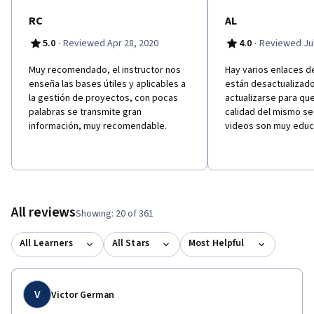
RC
AL
·
·
5.0
Reviewed Apr 28, 2020
4.0
Reviewed Jul
Muy recomendado, el instructor nos
Hay varios enlaces d
enseña las bases útiles y aplicables a
están desactualizad
la gestión de proyectos, con pocas
actualizarse para que
palabras se transmite gran
calidad del mismo se
información, muy recomendable.
videos son muy educ
All reviews
Showing: 20 of 361
All Learners
All Stars
Most Helpful
V
Victor German