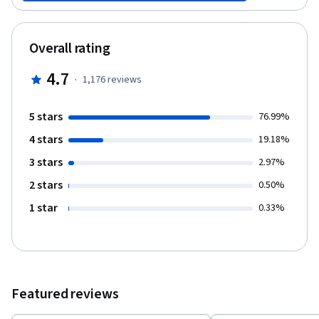
Overall rating
4.7
·
1,176
reviews
5 stars
76.99%
4 stars
19.18%
3 stars
2.97%
2 stars
0.50%
1 star
0.33%
Featured reviews