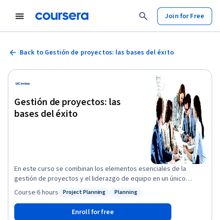
Join for Free
Back to Gestión de proyectos: las bases del éxito
Gestión de proyectos: las
bases del éxito
En este curso se combinan los elementos esenciales de la
gestión de proyectos y el liderazgo de equipo en un único
contenido. A través de la participación y reflexión en clase,
Course
·
6 hours
Project Planning
Planning
Status: Project Planning
Status: Planning
adquirirás una mayor comprensión de las responsabilidades que
conlleva el liderazgo y una mejor preparación para aplicar este
Enroll for free
conocimiento en el entorno de un proyecto.