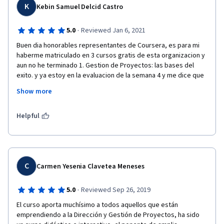
K
Kebin Samuel Delcid Castro
·
5.0
Reviewed Jan 6, 2021
Buen dia honorables representantes de Coursera, es para mi 
haberme matriculado en 3 cursos gratis de esta organizacion y 
aun no he terminado 1. Gestion de Proyectos: las bases del 
exito. y ya estoy en la evaluacion de la semana 4 y me dice que 
debo pagar 39 dolares y me matricule porque los cursos eran 
Show more
gratis. No es justo que ya casi por terminar el curso se me este 
limitando terminar el curso. espero me ayuden a que lo pueda 
terminar. Gracias.
Helpful
C
Carmen Yesenia Clavetea Meneses
·
5.0
Reviewed Sep 26, 2019
El curso aporta muchísimo a todos aquellos que están 
emprendiendo a la Dirección y Gestión de Proyectos, ha sido 