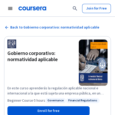
Join for Free
Back to Gobierno corporativo: normatividad aplicable
Gobierno corporativo:
normatividad aplicable
En este curso aprenderás la regulación aplicable nacional e
internacional a la que está sujeta una empresa pública, en un
ambiente de rendición de cuentas y en cumplimiento de las
Beginner
·
Course
·
5 hours
Governance
Financial Regulations
Status: Governance
Status: Financial Regulations
responsabilidades legales y de administración.
Enroll for free