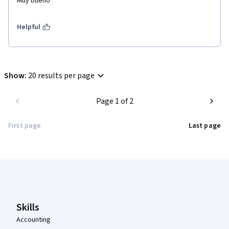
Muy bueno
Helpful
Show
:
20 results per page
Page 1 of 2
First page
Last page
Coursera Footer
Skills
Accounting