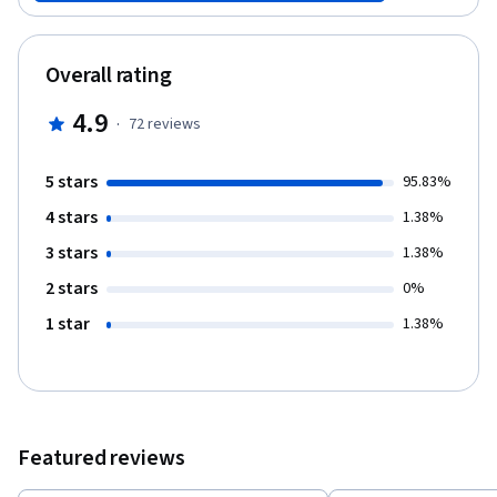
Overall rating
4.9
·
72
reviews
5 stars
95.83%
4 stars
1.38%
3 stars
1.38%
2 stars
0%
1 star
1.38%
Featured reviews