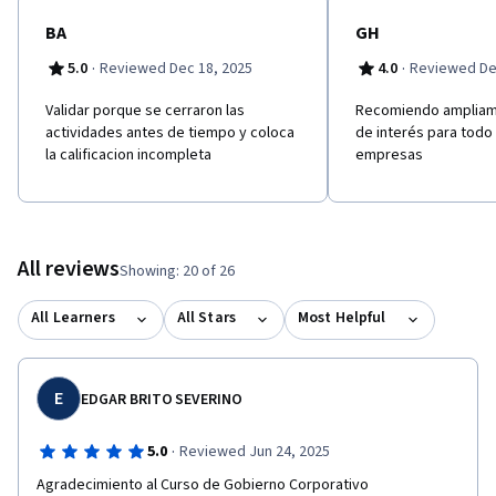
BA
GH
·
·
5.0
Reviewed Dec 18, 2025
4.0
Reviewed De
Validar porque se cerraron las
Recomiendo ampliam
actividades antes de tiempo y coloca
de interés para todo
la calificacion incompleta
empresas
All reviews
Showing: 20 of 26
All Learners
All Stars
Most Helpful
E
EDGAR BRITO SEVERINO
·
5.0
Reviewed Jun 24, 2025
Agradecimiento al Curso de Gobierno Corporativo
