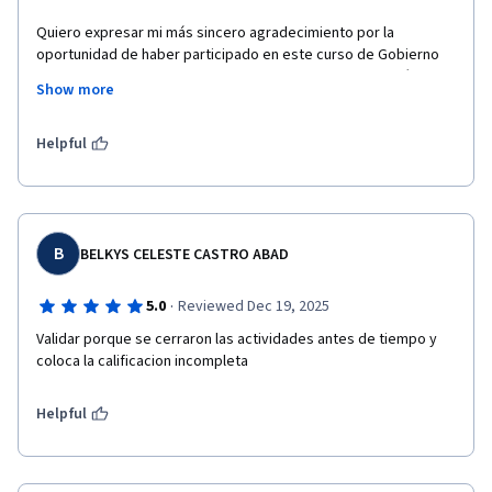
Quiero expresar mi más sincero agradecimiento por la 
oportunidad de haber participado en este curso de Gobierno 
Corporativo. Ha sido una experiencia de gran valor académico y 
Show more
profesional que me ha permitido comprender en profundidad la 
importancia de las estructuras, principios y prácticas que guían 
una gestión empresarial responsable y ética.

Helpful
Agradezco a los instructores por su dedicación y claridad en la 
enseñanza, así como al equipo detrás del curso por facilitar el 
aprendizaje de una manera dinámica, actualizada y accesible.
B
BELKYS CELESTE CASTRO ABAD
·
5.0
Reviewed Dec 19, 2025
Validar porque se cerraron las actividades antes de tiempo y 
coloca la calificacion incompleta
Helpful