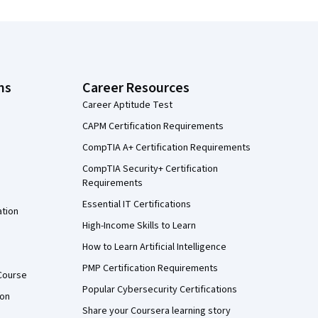
ns
Career Resources
Career Aptitude Test
CAPM Certification Requirements
CompTIA A+ Certification Requirements
CompTIA Security+ Certification
Requirements
Essential IT Certifications
ation
High-Income Skills to Learn
How to Learn Artificial Intelligence
PMP Certification Requirements
Course
Popular Cybersecurity Certifications
ion
Share your Coursera learning story