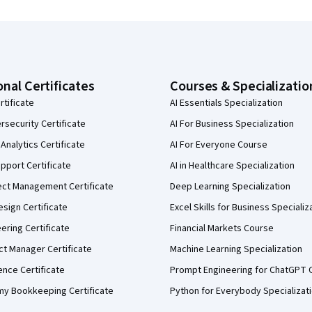
onal Certificates
Courses & Specializatio
rtificate
AI Essentials Specialization
security Certificate
AI For Business Specialization
Analytics Certificate
AI For Everyone Course
pport Certificate
AI in Healthcare Specialization
ect Management Certificate
Deep Learning Specialization
sign Certificate
Excel Skills for Business Specializ
eering Certificate
Financial Markets Course
ct Manager Certificate
Machine Learning Specialization
ence Certificate
Prompt Engineering for ChatGPT 
my Bookkeeping Certificate
Python for Everybody Specializat