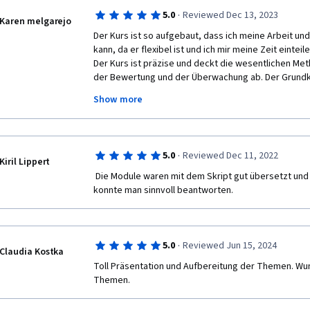
·
5.0
Reviewed Dec 13, 2023
Karen melgarejo
Der Kurs ist so aufgebaut, dass ich meine Arbeit un
kann, da er flexibel ist und ich mir meine Zeit einteile
Der Kurs ist präzise und deckt die wesentlichen M
der Bewertung und der Überwachung ab. Der Grundkur
Methoden zur Planung und Durchführung von Aufgab
Show more
Unternehmenskultur und der strategischen Kommunika
Projektergebnisse. 

Ich kann Ihnen nur empfehlen, den Kurs zu machen, er
diejenigen bringen, die Fachwissen im Bereich der P
·
5.0
Reviewed Dec 11, 2022
Kiril Lippert
 Die Module waren mit dem Skript gut übersetzt und die Fragen die gestellt wurden 
konnte man sinnvoll beantworten.
·
5.0
Reviewed Jun 15, 2024
Claudia Kostka
Toll Präsentation und Aufbereitung der Themen. Wu
Themen.