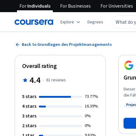
For
Individuals
For
Businesses
For
Universities
Explore
Degrees
Back to Grundlagen des Projektmanagements
Overall rating
Grun
4.4
·
61
reviews
Dieser
die Fä
5 stars
73.77%
benöti
Proje
4 stars
16.39%
Leitun
Status
Untern
3 stars
0%
Termin
2 stars
0%
Verstä
auch d
1 star
9.83%