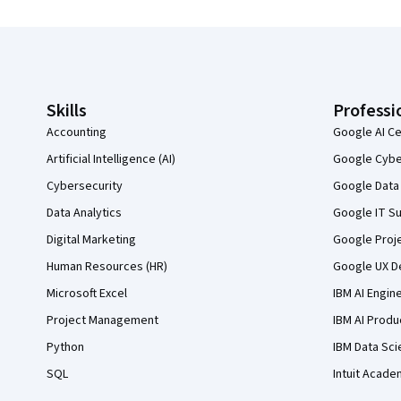
Coursera Footer
Skills
Professi
Accounting
Google AI Ce
Artificial Intelligence (AI)
Google Cyber
Cybersecurity
Google Data 
Data Analytics
Google IT Su
Digital Marketing
Google Proj
Human Resources (HR)
Google UX De
Microsoft Excel
IBM AI Engin
Project Management
IBM AI Produ
Python
IBM Data Sci
SQL
Intuit Acade