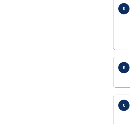
K
K
C