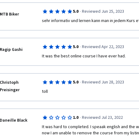
·
5.0
Reviewed Jun 25, 2023
MTB Biker
sehr informativ und lernen kann man in jedem Kurs 
·
5.0
Reviewed Apr 22, 2023
Ragip Gashi
It was the best online course I have ever had. 
·
5.0
Reviewed Jun 28, 2023
Christoph
Preisinger
toll
·
1.0
Reviewed Jul 23, 2022
Daneille Black
It was hard to completed. I speaak english and the w
now I am unable to remove the course from my listin