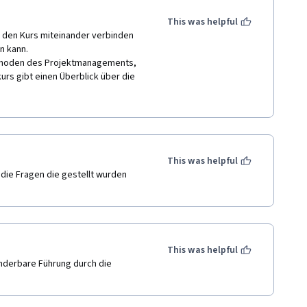
This was helpful
d den Kurs miteinander verbinden 
n kann. 

ethoden des Projektmanagements, 
s gibt einen Überblick über die 
en sowie über das Konzept der 
tion als Erfolgsfaktor für 
 wird viele positive Aspekte für 
rojekte erwerben und ihre 
This was helpful
This was helpful
nderbare Führung durch die 