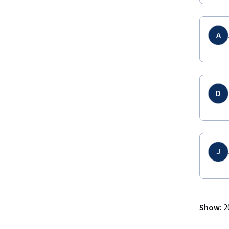
A
D
J
Show
:
2