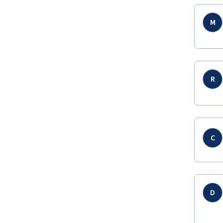
M
R
C
D