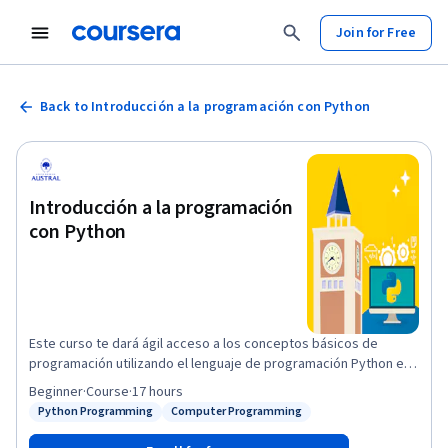
Join for Free
Back to Introducción a la programación con Python
Introducción a la programación
con Python
Este curso te dará ágil acceso a los conceptos básicos de
programación utilizando el lenguaje de programación Python en
su versión 3.0. Python tiene una sintaxis sencilla y compacta. Esto
Beginner
·
Course
·
17 hours
te permitirá aplicar rápidamente los conceptos aprendidos en
Python Programming
Computer Programming
Status: Python Programming
Status: Computer Programming
los distintos aspectos de tu vida. Una vez que completes este
curso, podrás construir pequeños programas que te ayuden en