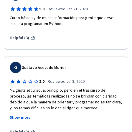
·
5.0
Reviewed Jan 21, 2020
Curso básico y de mucha información para gente que desea 
iniciar a programar en Python.
Helpful (3)
G
Gustavo Acevedo Muriel
·
2.0
Reviewed Jul 8, 2020
ME gusta el curso, al principio, pero en el trascurso del 
proceso, las temáticas realizadas no se brindan con claridad  
debido a que la manera de orientar y programar no es tan clara, 
y los temas dificiles no le dan el rigor que merece.
Show more
No hay ejemplificacion de problemas de la vida real, no tan 
orientada  solo a las matematicas ademas , inicia enseñando 
con un editor luego lo cambia 