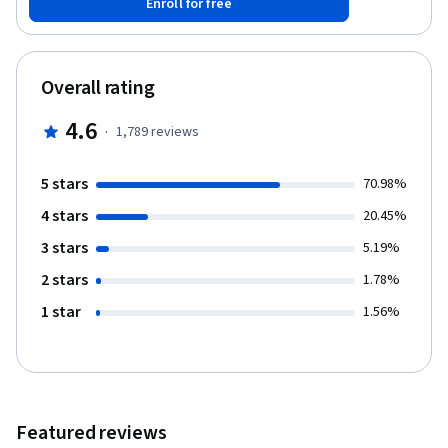
Enroll for free
tu trabajo y estarás preparado para tomar cursos de
programación más avanzados. El curso no requiere
conocimientos previos de programación y utiliza sólo
matemática básica. Cualquier persona con un manejo de
Overall rating
informática moderado podrá ser capaz de dominar los
materiales que se presentarán. Utilizaremos como bibliografía el
4.6
·
1,789
reviews
libro “El Tutorial de Python” de Guido Van Rossum, el creador de
Python.
5 stars
70.98%
4 stars
20.45%
3 stars
5.19%
2 stars
1.78%
1 star
1.56%
Featured reviews