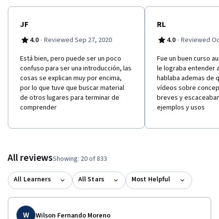
JF
RL
·
·
4.0
Reviewed Sep 27, 2020
4.0
Reviewed Oct
Está bien, pero puede ser un poco
Fue un buen curso a
confuso para ser una introducción, las
le lograba entender a
cosas se explican muy por encima,
hablaba ademas de q
por lo que tuve que buscar material
vídeos sobre concep
de otros lugares para terminar de
breves y escaceaban
comprender
ejemplos y usos
All reviews
Showing: 20 of 833
All Learners
All Stars
Most Helpful
W
Wilson Fernando Moreno