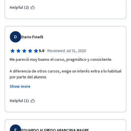
Helpful (2)
D
Dario Finelli
·
5.0
Reviewed Jul 31, 2020
Me pareció muy bueno el curso, pragmático y consistente. 
A diferencia de otros cursos, exige un interés extra a lo habitual 
por parte del alumno. 
Show more
Procura estimular a que el alumno sea pro-activo y muestre 
interés personal investigando en internet en profundidad los 
temas planteados, a partir de la documentación que brinda y 
Helpful (1)
las pautas generales que el curso va marcando.
A mi personalmente me resultó motivador y desafiante seguir 
el ritmo, pero es un gran ejercicio el ser en parte auto-didacta.
E
EDUARDO ALFREDO ARANCIBIA MAGRE