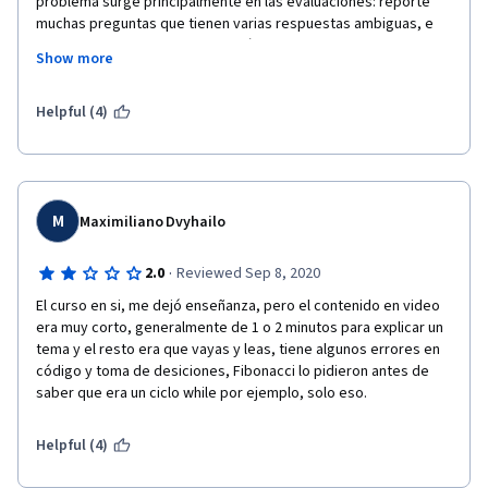
problema surge principalmente en las evaluaciones: reporté 
muchas preguntas que tienen varias respuestas ambiguas, e 
incluso casos en que marca una única como correcta, y 
Show more
técnicamente, tal como están enunciadas, son más de una 
correcta. Tienen que mejorar las evaluaciones. Además había 
un error conceptual que se repite en un par de videos. El 
Helpful (4)
exámen de programación final me pareció poco representativo 
de lo aprendido, muy escueto, y la mitad ya estaba resuelta en 
la consigna (además, poseía el mismo error conceptual 
mencionado anteriormente).
M
Maximiliano Dvyhailo
·
2.0
Reviewed Sep 8, 2020
El curso en si, me dejó enseñanza, pero el contenido en video 
era muy corto, generalmente de 1 o 2 minutos para explicar un 
tema y el resto era que vayas y leas, tiene algunos errores en 
código y toma de desiciones, Fibonacci lo pidieron antes de 
saber que era un ciclo while por ejemplo, solo eso.
Helpful (4)