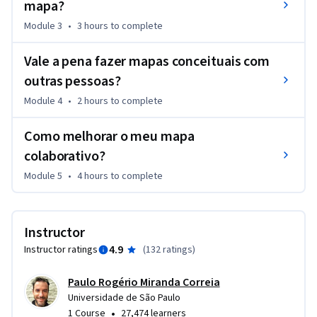
mapa?
O nosso curso é o maior programa de certificação de 
mapeadores conceituais do mundo. Ele é responsável pela 
Module 3
•
3 hours
to complete
formação de uma rede de mapeadores conceituais que está 
se disseminando no Brasil. 

Vale a pena fazer mapas conceituais com
outras pessoas?
COMO OS MAPAS CONCEITUAIS PODEM TE AJUDAR?

Module 4
•
2 hours
to complete
O conhecimento é cada vez mais valorizado na nossa 
sociedade. Ele é a matéria-prima indispensável para o 
Como melhorar o meu mapa
desenvolvimento pessoal e profissional. Os mapas 
colaborativo?
conceituais são organizadores gráficos que representam o 
conhecimento e nos ajudam a refletir sobre o nosso 
Module 5
•
4 hours
to complete
aprendizado e a colaborar de forma mais eficiente.
Instructor
4.9
Instructor ratings
(
132 ratings
)
Paulo Rogério Miranda Correia
Universidade de São Paulo
•
1 Course
27,474 learners