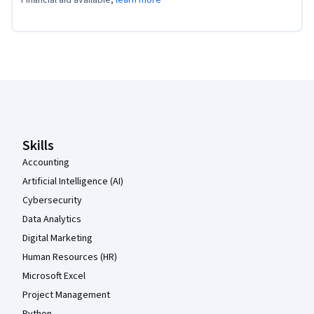
Financial aid available,
learn more
Coursera Footer
Skills
Accounting
Artificial Intelligence (AI)
Cybersecurity
Data Analytics
Digital Marketing
Human Resources (HR)
Microsoft Excel
Project Management