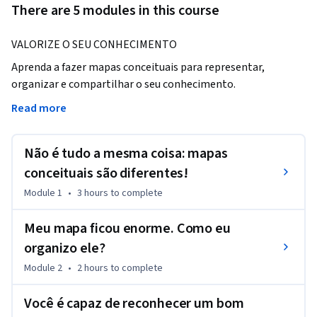
There are 5 modules in this course
VALORIZE O SEU CONHECIMENTO
Aprenda a fazer mapas conceituais para representar, 
organizar e compartilhar o seu conhecimento.

Read more
Fazendo o nosso curso você será capaz de:

[1] transformar o pensamento discursivo em proposições,

Não é tudo a mesma coisa: mapas
[2] elaborar mapas conceituais com papel e lápis e com o 
programa CmapTools (gratuito),

conceituais são diferentes!
[3] avaliar um mapa conceitual, considerando a forma da sua 
Module 1
•
3 hours
to complete
rede e o conteúdo que ele apresenta,

[4] usar mapas conceituais para facilitar a comunicação 
Meu mapa ficou enorme. Como eu
durante processos colaborativos, e

organizo ele?
[5] desenvolver habilidades relacionadas com a 
Module 2
•
2 hours
to complete
aprendizagem por toda a vida.

Você é capaz de reconhecer um bom
REDE DE MAPEADORES CERTIFICADOS
