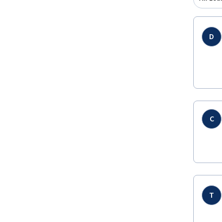
D
C
T