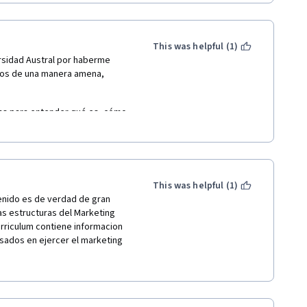
This was helpful (1)
rsidad Austral por haberme 
tos de una manera amena, 
as para entender qué es, cómo 
g Digital. Este curso es una 
sarrolla a una velocidad 
This was helpful (1)
nido es de verdad de gran 
 estructuras del Marketing 
rriculum contiene informacion 
sados en ejercer el marketing 
 a las empresas en las que 