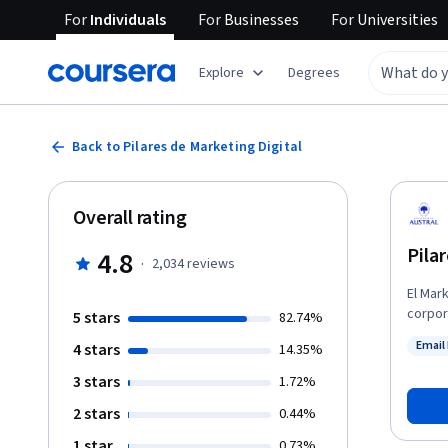
For
Individuals
For
Businesses
For
Universities
Explore
Degrees
Back to Pilares de Marketing Digital
Overall rating
Pila
4.8
·
2,034
reviews
El Mar
corpor
5 stars
82.74%
importa
Email
4 stars
14.35%
domini
Status
discip
3 stars
1.72%
Digital
2 stars
0.44%
Identi
contem
1 star
0.73%