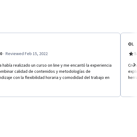
OL
·
.0
Reviewed Feb 15, 2022
5
 había realizado un curso on line y me encantó la experiencia
Creo
ombinar calidad de contenidos y metodologías de
expl
Ne
dizaje con la flexibilidad horaria y comodidad del trabajo en
herr