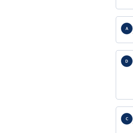
A
D
C