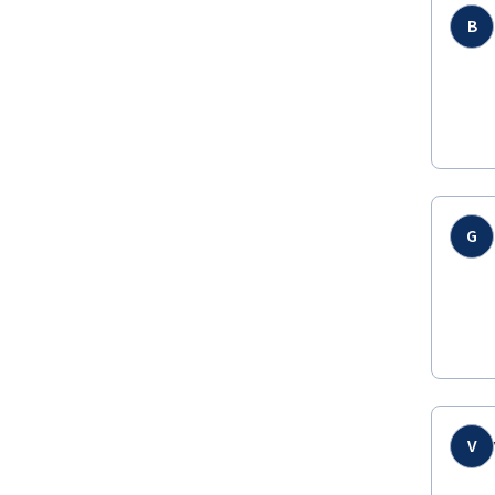
B
G
V