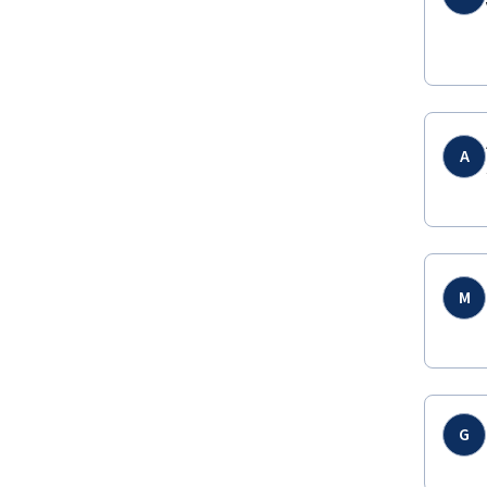
A
M
G