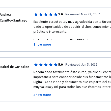
·
5.0
Reviewed May 28, 2017
Andrea
Carrillo+Santiago
Excelente curso! estoy muy agradecida con la Unive
dado la oportunidad de adquirir  dichos conocimien
práctica e interesante. 
He logrado formar esos "PILARES" o bases necesari
Show more
funciona y cómo manejar el amplio mundo del Marketin
excelente ventana ante ese mundo que crece y se de
increíble.
·
5.0
Reviewed Jun 5, 2017
Isabel de Gonzalez
Recomiendo totalmente éste curso, ya que su conte
importancia para conocer desde sus fundamentos las
Digital.  Cada video y documento que es parte del cu
muy valiosa y útil para todos los que éstamos intere
de una manera profesional y dar soluciones eficaces
Show more
trabajamos.