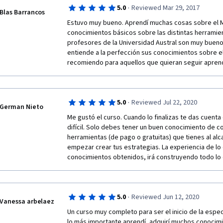
·
5.0
Reviewed Mar 29, 2017
Blas Barrancos
Estuvo muy bueno. Aprendí muchas cosas sobre el Mar
conocimientos básicos sobre las distintas herramient
profesores de la Universidad Austral son muy bueno
entiende a la perfección sus conocimientos sobre el 
recomiendo para aquellos que quieran seguir apren
·
5.0
Reviewed Jul 22, 2020
German Nieto
Me gustó el curso. Cuando lo finalizas te das cuenta 
difícil. Solo debes tener un buen conocimiento de co
herramientas (de pago o gratuitas) que tienes al alca
empezar crear tus estrategias. La experiencia de lo 
conocimientos obtenidos, irá construyendo todo lo
·
5.0
Reviewed Jun 12, 2020
Vanessa arbelaez
Un curso muy completo para ser el inicio de la espec
lo más importante aprendí, adquirí muchos conocimi