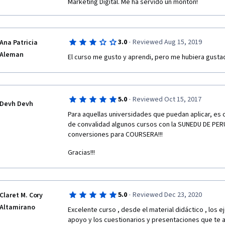
Marketing Digital. Me ha servido un montón!
·
3.0
Reviewed Aug 15, 2019
Ana Patricia
Aleman
El curso me gusto y aprendi, pero me hubiera gusta
·
5.0
Reviewed Oct 15, 2017
Devh Devh
Para aquellas universidades que puedan aplicar, es 
de convalidad algunos cursos con la SUNEDU DE PERU,
conversiones para COURSERA!!!
Gracias!!!
·
5.0
Reviewed Dec 23, 2020
Claret M. Cory
Altamirano
Excelente curso , desde el material didáctico , los ej
apoyo y los cuestionarios y presentaciones que te a