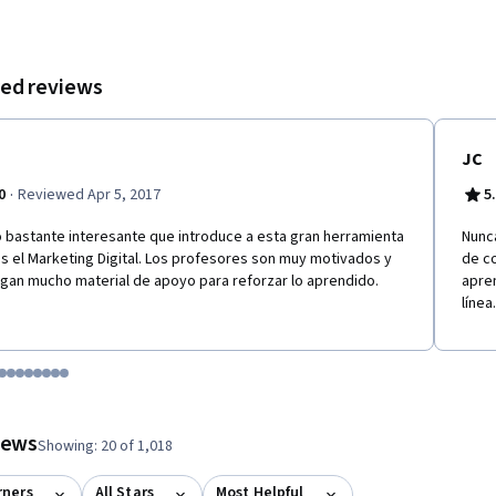
es correctivas
ed reviews
JC
·
0
Reviewed Apr 5, 2017
5
 bastante interesante que introduce a esta gran herramienta
Nunca
s el Marketing Digital. Los profesores son muy motivados y
de c
gan mucho material de apoyo para reforzar lo aprendido.
apren
línea.
tem 1
o item 2
 to item 3
o to item 4
Go to item 5
Go to item 6
Go to item 7
Go to item 8
Go to item 9
Go to item 10
Go to item 11
Go to item 12
 #1, #2, out of a total of 12 items.
views
Showing: 20 of 1,018
rners
All Stars
Most Helpful