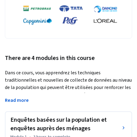
There are 4 modules in this course
Dans ce cours, vous apprendrez les techniques 
traditionnelles et nouvelles de collecte de données au niveau 
de la population qui peuvent être utilisées pour renforcer les 
programmes et les politiques de santé publique. Des experts 
Read more
du monde entier définiront et expliqueront les concepts clés 
de la conception et de la mise en œuvre d’enquêtes basées 
sur la population, en mettant l’accent sur l’utilisation de 
Enquêtes basées sur la population et
nouvelles techniques d’enquête telles que les enquêtes par 
enquêtes auprès des ménages
téléphone portable et en ligne, les données sur les services 
Module 1
•
3 hours
to complete