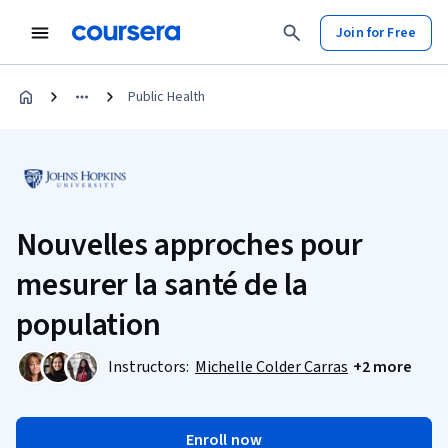
Join for Free
Public Health
Nouvelles approches pour
mesurer la santé de la
population
Instructors:
Michelle Colder Carras
+2 more
Enroll now