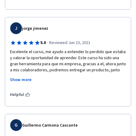
J
jorge jimenez
·
5.0
Reviewed Jun 23, 2021
Excelente el curso, me ayudo a entender lo perdido que estaba 
y valorar la oportunidad de aprender. Este curso ha sido una 
gran herramienta para que mi empresa, gracias a el, ahora junto 
a mis colaboradores, podremos entregar un producto, junto 
con un servicio de excelencia a nuestros clientes, los cuales 
Show more
serán favorecidos gracias a los conocimientos adquiridos.
Muchas Gracias..!!
Helpful
G
Guillermo Carmona Cascante