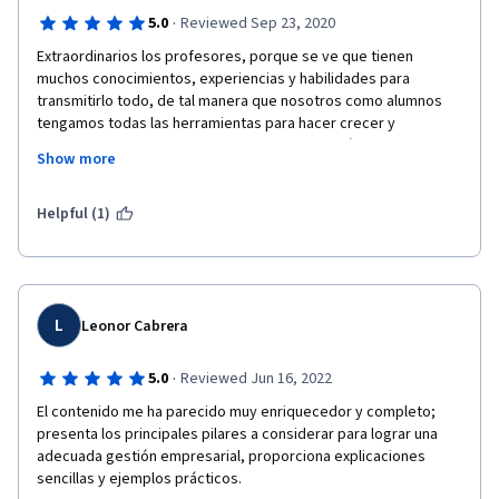
·
5.0
Reviewed Sep 23, 2020
Extraordinarios los profesores, porque se ve que tienen 
muchos conocimientos, experiencias y habilidades para 
transmitirlo todo, de tal manera que nosotros como alumnos 
tengamos todas las herramientas para hacer crecer y 
desarrollar nuestras empresas. Les agradecería que me 
Show more
aconsejaran que otro curso tomar para complementar lo que 
he aprendido en este y en el curso: Gestión Empresarial Exitosa 
para Pymes y para ello mi correo es: lsolis07.gt@gmail.com / 
Helpful (1)
Sólo les hago la observación que la mayoría de las láminas que 
mostraron en el curso se ven borrosas, por lo que deberían 
mejorarlas. Gracias.
L
Leonor Cabrera
·
5.0
Reviewed Jun 16, 2022
El contenido me ha parecido muy enriquecedor y completo; 
presenta los principales pilares a considerar para lograr una 
adecuada gestión empresarial, proporciona explicaciones 
sencillas y ejemplos prácticos. 