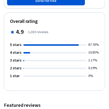
Enroll for free
estrategia empresarial exitosa. Asimismo, se espera cubrir
ciertas falencias que tienen los empresarios pyme en cuanto a la
definición de modelo de negocio, análisis e interpretación
contable y financiera y gestión de clientes. Este curso
Overall rating
complementa los aprendizajes que los alumnos pueden adquirir
a través del MOOC Gestión Empresarial exitosa para pymes,
4.9
·
1,023
reviews
desarrollado anteriormente.
5 stars
87.78%
4 stars
10.85%
3 stars
1.17%
2 stars
0.19%
1 star
0%
Featured reviews