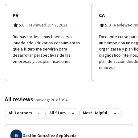
PV
CA
·
·
5.0
Reviewed Jun 7, 2021
5.0
Reviewed No
Buenas tardes , muy buen curso
Excelente curso para 
.puede adquirir varios consumientes
un tiempo con un neg
que a futuro me servirán para
organizarse y planifi
desarrollar perspectivas de las
diagnostico internos,
empresas y sus planificaciones.
plan de acción desde
empresa.
All reviews
Showing: 20 of 394
All Learners
All Stars
Most Helpful
G
Gastón González Sepúlveda