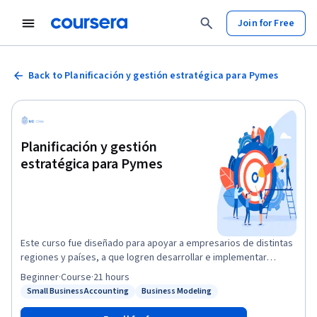
Join for Free
Back to Planificación y gestión estratégica para Pymes
Planificación y gestión
estratégica para Pymes
Este curso fue diseñado para apoyar a empresarios de distintas
regiones y países, a que logren desarrollar e implementar
estrategias adecuadas que les permitan alcanzar sus objetivos y
Beginner
·
Course
·
21 hours
cumplir su misión. El curso permite profundizar sobre el proceso
Small Business Accounting
Business Modeling
Status: Small Business Accounting
Status: Business Modeling
de formulación de una estrategia, entregando conceptos y
algunas herramientas para crear y capturar valor con una