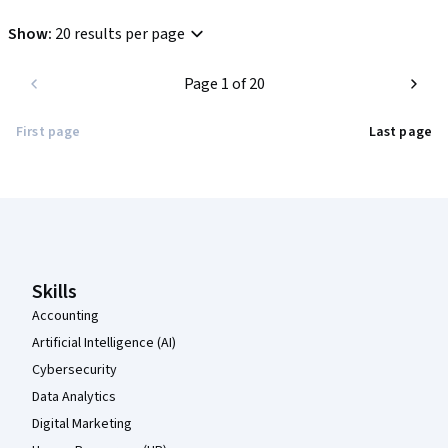
Show
:
20 results per page
Page 1 of 20
First page
Last page
Coursera Footer
Skills
Accounting
Artificial Intelligence (AI)
Cybersecurity
Data Analytics
Digital Marketing