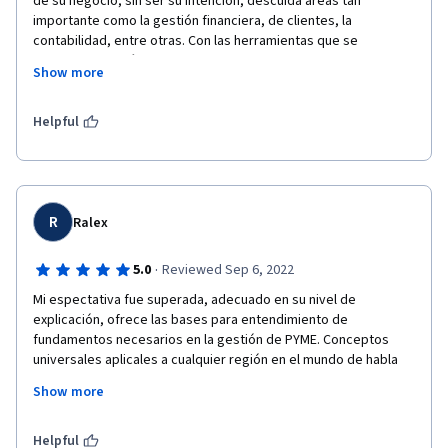
de su negocio, sin ser su intención, descuida áreas tan 
importante como la gestión financiera, de clientes, la 
contabilidad, entre otras. Con las herramientas que se 
aprenden a través del curso, pueden definir la estrategia para 
Show more
identificar fortalezas y debilidades, definir el modelo de 
negocios, un adecuado manejo de los números  y una correcta 
gestión de clientes de manera clara, precisa y didáctica.
Helpful
R
Ralex
·
5.0
Reviewed Sep 6, 2022
Mi espectativa fue superada, adecuado en su nivel de 
explicación, ofrece las bases para entendimiento de 
fundamentos necesarios en la gestión de PYME. Conceptos 
universales aplicales a cualquier región en el mundo de habla 
hispana. Dominio total de la enseñanza en un modelo a 
Show more
distancia. Date la oportunidad de tener una visión global de alto 
impacto para tu desarrollo profesional.
Helpful