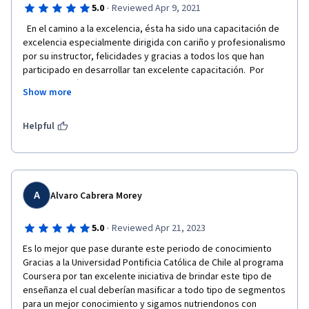
·
5.0
Reviewed Apr 9, 2021
  En el camino a la excelencia, ésta ha sido una capacitación de 
excelencia especialmente dirigida con cariño y profesionalismo 
por su instructor, felicidades y gracias a todos los que han 
participado en desarrollar tan excelente capacitación.  Por 
favor, continúen de la misma forma hacia el futuro con otras 
Show more
capacitaciones.  Muchas gracias por su entusiasmo y 
profesionalismo.  
Helpful
A
Alvaro Cabrera Morey
·
5.0
Reviewed Apr 21, 2023
Es lo mejor que pase durante este periodo de conocimiento  
Gracias a la Universidad Pontificia Católica de Chile al programa 
Coursera por tan excelente iniciativa de brindar este tipo de 
enseñanza el cual deberían masificar a todo tipo de segmentos 
para un mejor conocimiento y sigamos nutriendonos con 