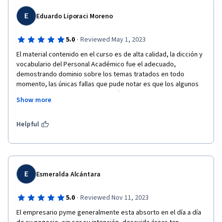
E
Eduardo Liporaci Moreno
·
5.0
Reviewed May 1, 2023
El material contenido en el curso es de alta calidad, la dicción y 
vocabulario del Personal Académico fue el adecuado, 
demostrando dominio sobre los temas tratados en todo 
momento, las únicas fallas que pude notar es que los algunos 
planteamientos formulados por mí no tuvieron respuesta 
Show more
oportuna y en segundo lugar no tuve oportunidad de someter a 
consideración la valoración de mi respuesta sobre los 
Presupuestos porque además de ser una instrumento de 
Helpful
Planificación (Presupuesto Formulado) también puede ser 
utilizado para hacer proyecciones (comparaciones con 
Presupuesto Ejecutado).
Presumo que haya sido que en el lapso en el cual participe era 
E
Esmeralda Alcántara
tal vez el único cursante y el personal encargado estaba 
ocupado en otras actividades. En todo caso estoy muy 
·
5.0
Reviewed Nov 11, 2023
satisfecho de haber tomado el curso por cuanto me dejó 
grandes aprendizajes en la materia. Mil Gracias
El empresario pyme generalmente esta absorto en el día a día 