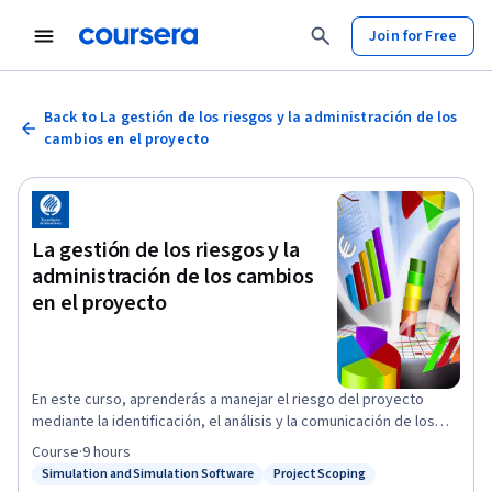
Join for Free
Back to La gestión de los riesgos y la administración de los
cambios en el proyecto
La gestión de los riesgos y la
administración de los cambios
en el proyecto
En este curso, aprenderás a manejar el riesgo del proyecto
mediante la identificación, el análisis y la comunicación de los
cambios inevitables. En cualquier proyecto pueden suceder
Course
·
9 hours
imprevistos. Después de este curso, podrás describir y aplicar
Simulation and Simulation Software
Project Scoping
Status: Simulation and Simulation Software
Status: Project Scoping
los elementos necesarios para medir e informar sobre el