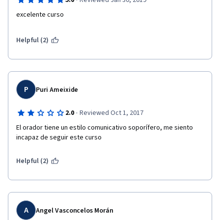
·
5.0
Reviewed Jan 30, 2019
excelente curso
Helpful (2)
P
Puri Ameixide
·
2.0
Reviewed Oct 1, 2017
El orador tiene un estilo comunicativo soporífero, me siento 
incapaz de seguir este curso
Helpful (2)
A
Angel Vasconcelos Morán