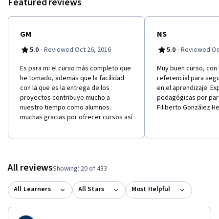
Featured reviews
GM
NS
·
·
5.0
Reviewed Oct 26, 2016
5.0
Reviewed Oc
Es para mi el curso más completo que
Muy buen curso, con 
he tomado, además que la facilidad
referencial para seg
con la que es la entrega de los
en el aprendizaje. E
proyectos contribuye mucho a
pedagógicas por part
nuestro tiempo como alumnos.
Filiberto González H
muchas gracias por ofrecer cursos así
All reviews
Showing: 20 of 433
All Learners
All Stars
Most Helpful