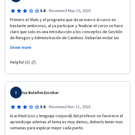
·
3.0
Reviewed May 10, 2020
Primero el título y el programa que da un marco al curso es 
bastante ambicioso, al ya participar y finalizar el curso se hace 
claro que solo es una Introducción a los conceptos de Gestión 
de Riesgos y Administración de Cambios. Deberían incluir las 
más ejercicios prácticos que permitan evidenciar y 
Show more
posteriormente afianzar los temas tratados, esto para hacer el 
curso más dinámico. Las evaluaciones por semana tienen 
preguntas muy subjetivas y planas, que el único desafío que 
Helpful (1)
ofrecen es pensar realmente quieren indagar con la pregunta. 
I
Isa Bolaños Escobar
·
3.0
Reviewed Nov 11, 2016
la actitud (voz y lenguaje corporal) del profesor no favorece el 
aprendizaje ademas el tema es muy denso, debería tener mas 
semanas para explicar mejor cada punto.