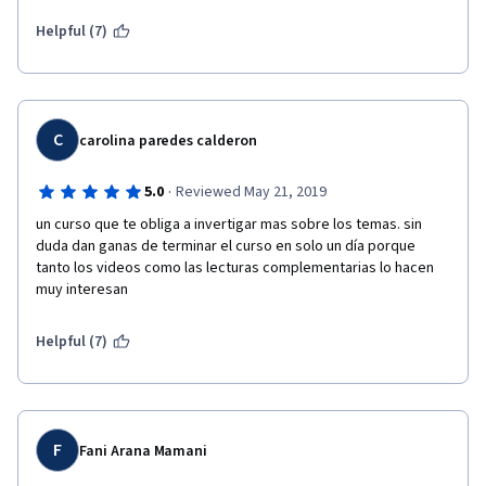
montón de conceptos que no conocía y también pude 
profundizar en otros conceptos de los que sólo tenía una vaga 
Helpful (7)
idea.
Muy recomendable!
C
carolina paredes calderon
·
5.0
Reviewed May 21, 2019
un curso que te obliga a invertigar mas sobre los temas. sin 
duda dan ganas de terminar el curso en solo un día porque 
tanto los videos como las lecturas complementarias lo hacen 
muy interesan
Helpful (7)
F
Fani Arana Mamani