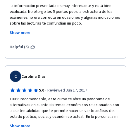
La información presentada es muy interesante y está bien 
explicada. No otorgo los 5 puntos pues la estructura de los 
exámenes no era correcta en ocasiones y algunas indicaciones 
sobre las lecturas te confundían un poco.
Show more
Pero es un excelente curso para conocer más sobre la 
Sustentabilidad y las Economías Sociales.
Helpful (5)
C
Carolina Diaz
·
5.0
Reviewed Jun 17, 2017
100% recomendable, este curso te abre un panorama de 
alternativas en cuanto sistemas económicos relacionados con 
la sustentabilidad que te permite hacer un vasto análisis del 
estado político, social y económico actual.  En lo personal a mi 
me encanto, es justo lo que estaba buscando.
Show more