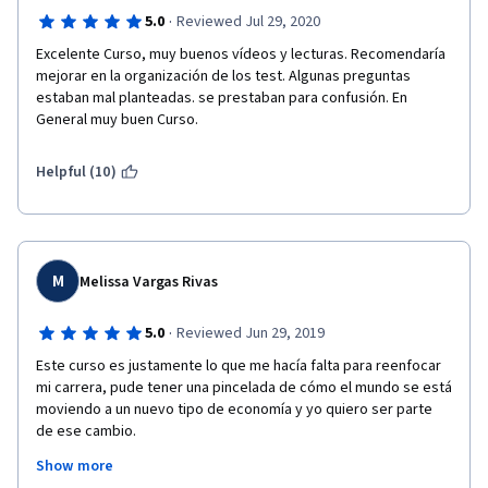
·
5.0
Reviewed Jul 29, 2020
Excelente Curso, muy buenos vídeos y lecturas. Recomendaría 
mejorar en la organización de los test. Algunas preguntas 
estaban mal planteadas. se prestaban para confusión. En 
General muy buen Curso.
Helpful (10)
M
Melissa Vargas Rivas
·
5.0
Reviewed Jun 29, 2019
Este curso es justamente lo que me hacía falta para reenfocar 
mi carrera, pude tener una pincelada de cómo el mundo se está 
moviendo a un nuevo tipo de economía y yo quiero ser parte 
de ese cambio.
Show more
Se me hizo muy entretenido realizar el curso y me aportó un 