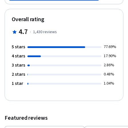
explica el conjunto de alternativas y expresiones que forman
parte de esta denominada “Economía Social y Solidaria”, que
incluyen el Comercio Justo, las Empresas Sociales, Empresas B,
Overall rating
la Economía del Bien Común, el Cooperativismo, la Economía
Colaborativa, las Sociedades Laborales, los Emprendimientos
4.7
·
1,430
reviews
Socio -Ecológicos, en que se comparten valores y criterios
como la democracia, la equidad, la solidaridad, incorporando los
impactos sociales, ambientales y económicos en los entornos
5 stars
77.69%
inmediatos de desarrollo profesional.
4 stars
17.90%
3 stars
2.86%
2 stars
0.48%
1 star
1.04%
Featured reviews