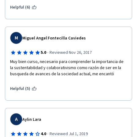
con múltiples respuestas correctas o la ausencia de opciones 
de respuesta en ocasiones. Destaco positivamente la calidad 
Helpful (6)
M
Miguel Angel Fontecilla Caviedes
·
5.0
Reviewed Nov 26, 2017
Muy bien curso, necesario para comprender la importancia de 
la sustentabilidad y colaborativismo como razón de ser en la 
busqueda de avances de la sociedad actual, me encantó
Helpful (5)
A
Aylin Lara
·
4.0
Reviewed Jul 1, 2019