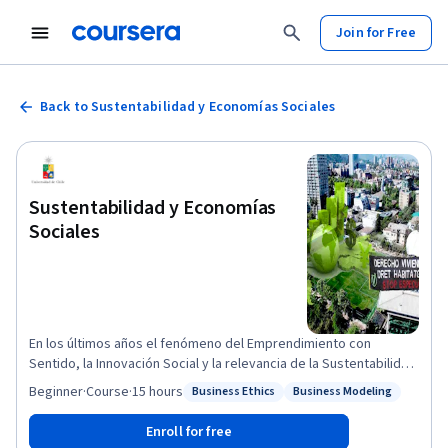
Join for Free
Back to Sustentabilidad y Economías Sociales
Sustentabilidad y Economías
Sociales
En los últimos años el fenómeno del Emprendimiento con
Sentido, la Innovación Social y la relevancia de la Sustentabilidad
dan cuenta de la imperiosa necesidad de modernizar los
Beginner
·
Course
·
15 hours
Business Ethics
Business Modeling
Status: Business Ethics
Status: Business Modeling
esquemas de gestión de empresas y adaptarlos a una realidad
cambiante, modificando paradigmas hacia las nuevas economías
Enroll for free
enfocadas en un desarrollo sustentable. Este curso presenta y