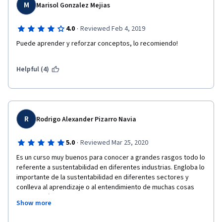
M
Marisol Gonzalez Mejias
·
4.0
Reviewed Feb 4, 2019
Puede aprender y reforzar conceptos, lo recomiendo!
Helpful (4)
R
Rodrigo Alexander Pizarro Navia
·
5.0
Reviewed Mar 25, 2020
Es un curso muy buenos para conocer a grandes rasgos todo lo 
referente a sustentabilidad en diferentes industrias. Engloba lo 
importante de la sustentabilidad en diferentes sectores y 
conlleva al aprendizaje o al entendimiento de muchas cosas 
que deberían estar mejor arraigadas en  la sociedad y 
Show more
accesibles desde las primeras etapas de aprendizaje como es 
el caso de la agroecologia y la sustentabilidad en el marco 