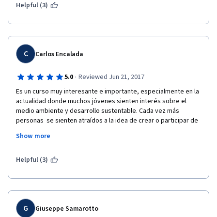
social.
Helpful (3)
C
Carlos Encalada
·
5.0
Reviewed Jun 21, 2017
Es un curso muy interesante e importante, especialmente en la 
actualidad donde muchos jóvenes sienten interés sobre el 
medio ambiente y desarrollo sustentable. Cada vez más 
personas  se sienten atraídos a la idea de crear o participar de 
un tipo de empresa distinta como una empresa B  o empresas 
Show more
donde prime el bien común o el beneficio en comunidad por 
sobre el beneficio monetario.  
Helpful (3)
G
Giuseppe Samarotto