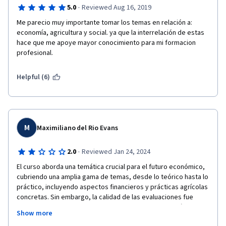
·
5.0
Reviewed Aug 16, 2019
Me parecio muy importante tomar los temas en relación a: 
economía, agricultura y social. ya que la interrelación de estas 
hace que me apoye mayor conocimiento para mi formacion 
profesional.
Helpful (6)
M
Maximiliano del Rio Evans
·
2.0
Reviewed Jan 24, 2024
El curso aborda una temática crucial para el futuro económico, 
cubriendo una amplia gama de temas, desde lo teórico hasta lo 
práctico, incluyendo aspectos financieros y prácticas agrícolas 
concretas. Sin embargo, la calidad de las evaluaciones fue 
desalentadora debido a numerosas faltas de ortografía. 
Show more
Además, se percibió cierta ambigüedad en algunas preguntas, 