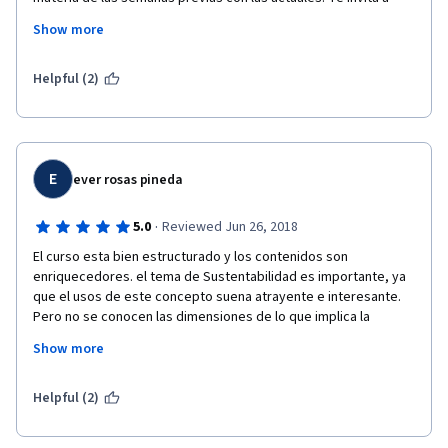
reflexionar bastante acerca del desarrollo sustentable y su 
Show more
relación con la comunidad, así como plantearte qué puedes 
hacer hoy para romper ciertos paradigmas que nos rigen.
Helpful (2)
E
ever rosas pineda
·
5.0
Reviewed Jun 26, 2018
El curso esta bien estructurado y los contenidos son 
enriquecedores. el tema de Sustentabilidad es importante, ya 
que el usos de este concepto suena atrayente e interesante. 
Pero no se conocen las dimensiones de lo que implica la 
sustentabilidad.asi mismo este curso me orienta en la 
Show more
formulación de propuestas y diseños de proyectos con 
enfoque económico.
Helpful (2)