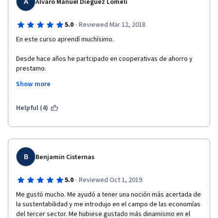
A
Alvaro Manuel Dieguez Lomeli
·
5.0
Reviewed Mar 12, 2018
En este curso aprendí muchísimo.
Desde hace años he partcipado en cooperativas de ahorro y 
prestamo.
Show more
Pero ahora he conocido distintas formas en las cuales se 
pueden organiza los habitantes de las comunidades para ser 
frente a los embates que trae el neoliberalismo rapaz e 
Helpful (4)
inhumano.
Estudié administración de empresas, algunos diplomados en 
negocios y finanzas personales, y una maestria en finanzas. 
B
Benjamin Cisternas
Pero los temas que se dieron en este curso y el material 
complementario fue totalmente nuevo para mi. Los felicito y 
agradezco por esta oportunidad que me han dado.
·
5.0
Reviewed Oct 1, 2019
Me gustó mucho. Me ayudó a tener una noción más acertada de 
la sustentabilidad y me introdujo en el campo de las economías 
del tercer sector. Me hubiese gustado más dinamismo en el 