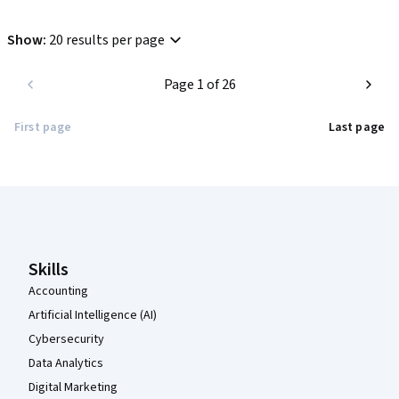
Show
:
20 results per page
Page 1 of 26
First page
Last page
Coursera Footer
Skills
Accounting
Artificial Intelligence (AI)
Cybersecurity
Data Analytics
Digital Marketing