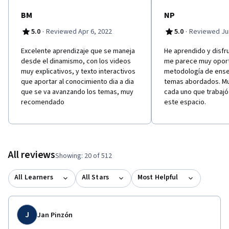
BM
NP
·
·
5.0
Reviewed Apr 6, 2022
5.0
Reviewed Jun
Excelente aprendizaje que se maneja
He aprendido y disfr
desde el dinamismo, con los videos
me parece muy oport
muy explicativos, y texto interactivos
metodología de ense
que aportar al conocimiento dia a dia
temas abordados. Mu
que se va avanzando los temas, muy
cada uno que trabajó
recomendado
este espacio.
All reviews
Showing: 20 of 512
All Learners
All Stars
Most Helpful
J
Jan Pinzón