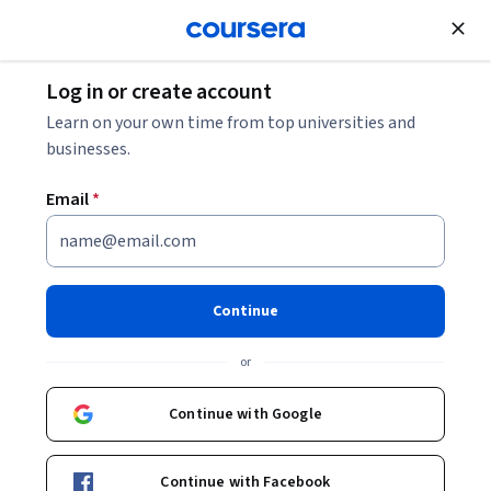
Join for Free
Log in or create account
Back to 手把手教你心理咨询：谈话的艺术
Learn on your own time from top universities and
businesses.
Email
*
手把手教你心理咨询：谈话的
艺术
Continue
or
心理咨询似乎很神秘，我们常常想靠近它，但又害怕靠近它！
所以，才有了“手把手教你心理咨询”这门系列课程。我并不是要
Continue with Google
教你成为一名心理咨询师，而是要帮助你了解心理咨询、懂得
Beginner
·
Course
·
14 hours
心理咨询。并且手把手地教会你，将心理咨询的理念和技巧，
Emotional Intelligence
Motivational Interviewing
Status: Emotional Intelligence
Status: Motivational Interviewing
合理、恰当地运用到你的实际生活中去，让你的生活变得更加
Continue with Facebook
和谐、更加精彩！ “谈话的艺术”是“手把手教你心理咨询”系列