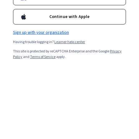
Enroll for free
课程中的第一门课，在这门课当中的所有情景展示，都是基于
我们日常生活中的谈话，而并非是真正的心理咨询。因为我想
Continue with Apple
告诉你，心理咨询并不是什么神秘、高深的技术。只要愿意学
习，你也可以掌握其中的基本方法；只要运用得当，你会让你
Overall rating
自己和你身边的人从中受益！
Sign up with your organization
4.3
·
59
reviews
Having trouble logging in?
Learner help center
This site is protected by reCAPTCHA Enterprise and the Google
Privacy
5 stars
71.18%
Policy
and
Terms of Service
apply.
4 stars
11.86%
3 stars
6.77%
2 stars
0%
1 star
10.16%
Featured reviews