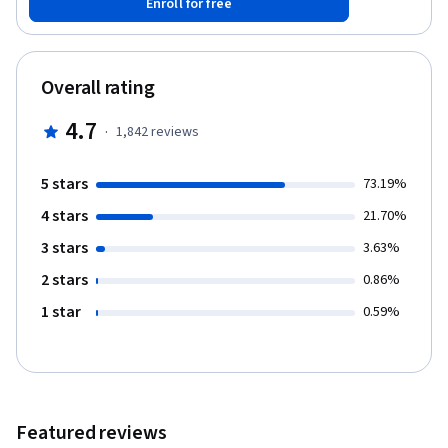
Enroll for free
tiempo y mejorar la productividad.
Overall rating
4.7
·
1,842
reviews
5 stars
73.19%
4 stars
21.70%
3 stars
3.63%
2 stars
0.86%
1 star
0.59%
Featured reviews