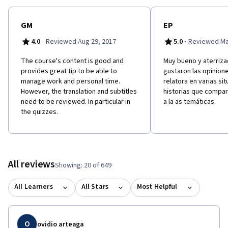
GM
EP
·
·
4.0
Reviewed Aug 29, 2017
5.0
Reviewed Ma
The course's content is good and
Muy bueno y aterriza
provides great tip to be able to
gustaron las opinione
manage work and personal time.
relatora en varias si
However, the translation and subtitles
historias que compar
need to be reviewed. In particular in
a la as temáticas.
the quizzes.
All reviews
Showing: 20 of 649
All Learners
All Stars
Most Helpful
O
ovidio arteaga