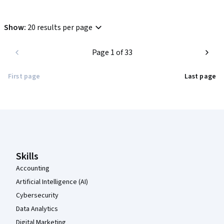
Show
:
20 results per page
Page 1 of 33
First page
Last page
Coursera Footer
Skills
Accounting
Artificial Intelligence (AI)
Cybersecurity
Data Analytics
Digital Marketing