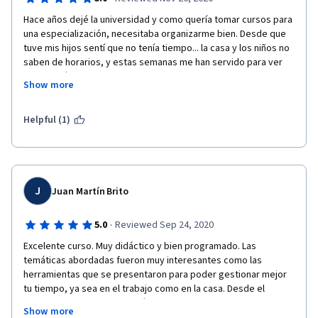
Hace años dejé la universidad y como quería tomar cursos para 
una especialización, necesitaba organizarme bien. Desde que 
tuve mis hijos sentí que no tenía tiempo... la casa y los niños no 
saben de horarios, y estas semanas me han servido para ver 
que podré lograr compaginar mis proyectos haciendo uso 
Show more
eficiente de mis tiempos.  Me sumó muchas herramientas que 
iré incorporando porque siento que van a hacer la diferencia en 
mi vida de aquí en adelante, mucho más confiada de alcanzar 
Helpful (1)
mis metas.
J
Juan Martín Brito
·
5.0
Reviewed Sep 24, 2020
Excelente curso. Muy didáctico y bien programado. Las 
temáticas abordadas fueron muy interesantes como las 
herramientas que se presentaron para poder gestionar mejor 
tu tiempo, ya sea en el trabajo como en la casa. Desde el 
primer video que vi, empecé a aplicar todo lo aprendido en mi 
Show more
trabajo, e increíblemente, mejoré y fui mas eficaz a la hora de 