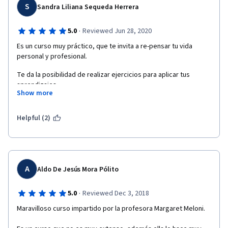
S
Sandra Liliana Sequeda Herrera
·
5.0
Reviewed Jun 28, 2020
Es un curso muy práctico, que te invita a re-pensar tu vida 
personal y profesional. 
Te da la posibilidad de realizar ejercicios para aplicar tus 
aprendizajes.
Show more
Es un curso sencillo y con conocimientos sólidos.
Helpful (2)
Realmente puede cambiar tu vida y traerte muchos beneficios.
Lo recomiendo.
Muchas gracias.
A
Aldo De Jesús Mora Pólito
¡¡¡Felicitaciones!!!
·
5.0
Reviewed Dec 3, 2018
Maravilloso curso impartido por la profesora Margaret Meloni.