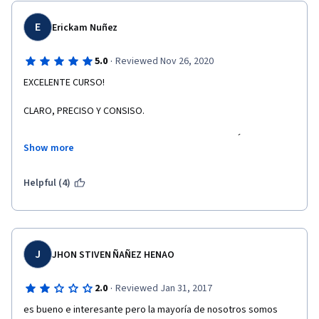
E
Erickam Nuñez
·
5.0
Reviewed Nov 26, 2020
EXCELENTE CURSO!
CLARO, PRECISO Y CONSISO. 
Y LO MEJOR? REALMENTE FUNCIONA. RECOMENDADÍSIMO PARA 
Show more
GESTIONAR TU TIEMPO Y QUE REALMENTE PUEDAS CUMPLIR 
CON LAS METAS DEL DÍA.
Helpful (4)
J
JHON STIVEN ÑAÑEZ HENAO
·
2.0
Reviewed Jan 31, 2017
es bueno e interesante pero la mayoría de nosotros somos 