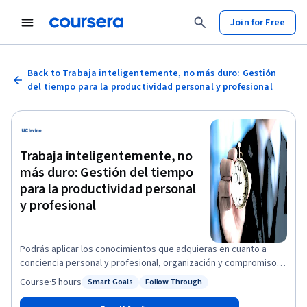
Join for Free
Back to Trabaja inteligentemente, no más duro: Gestión
del tiempo para la productividad personal y profesional
Trabaja inteligentemente, no
más duro: Gestión del tiempo
para la productividad personal
y profesional
Podrás aplicar los conocimientos que adquieras en cuanto a
conciencia personal y profesional, organización y compromiso, y
utilizar las herramientas, técnicas y métodos aprendidos para
Course
·
5 hours
Smart Goals
Follow Through
Status: Smart Goals
Status: Follow Through
fijarte metas, jerarquizar tareas, programar y delegar, todo con
el fin de superar las dificultades asociadas a la gestión del