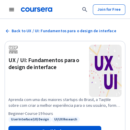
Join for Free
Back to UX / UI: Fundamentos para o design de interface
UX / UI: Fundamentos para o
design de interface
Aprenda com uma das maiores startups do Brasil, a Taqtile
sobre com criar a melhor experiência para o seu usuário, formas
de gerar ideias, princípios básicos de design e como
Beginner
·
Course
·
19 hours
desenvolver interfaces de aplicativos e sites, esse curso
User Interface (UI) Design
UI/UX Research
Status: User Interface (UI) Design
Status: UI/UX Research
introdutório é composto de aulas teóricas com exemplos
práticos de aplicação de cada assunto abordado. Neste curso