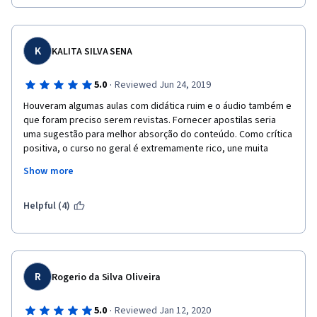
técnicos, como takes repetidos, as vezes 3 vezes seguidas, e 
áudio mau captado. Isso tudo tira bastante da experiência do 
aluno. 
K
KALITA SILVA SENA
·
5.0
Reviewed Jun 24, 2019
Houveram algumas aulas com didática ruim e o áudio também e 
que foram preciso serem revistas. Fornecer apostilas seria 
uma sugestão para melhor absorção do conteúdo. Como crítica 
positiva, o curso no geral é extremamente rico, une muita 
informação em aulas compactas.
Show more
Helpful (4)
R
Rogerio da Silva Oliveira
·
5.0
Reviewed Jan 12, 2020