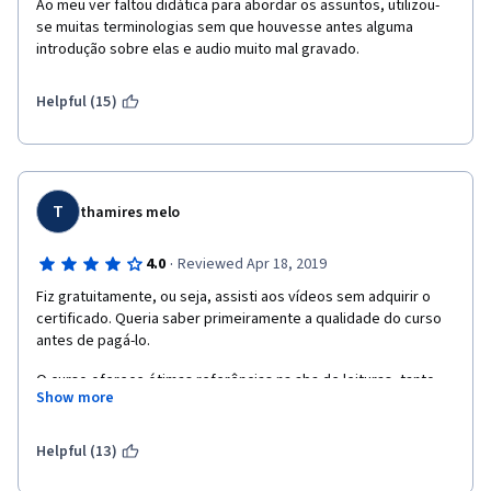
Ao meu ver faltou didática para abordar os assuntos, utilizou-
se muitas terminologias sem que houvesse antes alguma 
introdução sobre elas e audio muito mal gravado.
Helpful (15)
T
thamires melo
·
4.0
Reviewed Apr 18, 2019
Fiz gratuitamente, ou seja, assisti aos vídeos sem adquirir o 
certificado. Queria saber primeiramente a qualidade do curso 
antes de pagá-lo. 
O curso oferece ótimas referências na aba de leituras, tanto 
Show more
livros, artigos, quanto os diversos softwares utilizados em UI. 
Os dois primeiros módulos achei mediano e muito raso, mas do 
terceiro módulo para o final, achei as informações bastante 
Helpful (13)
pertinentes, inclusive sobre softwares de calor, testes A/B. Por 
ser para iniciante, o curso é completo. 