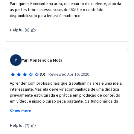
Para quem é iniciante na área, esse curso é excelente, aborda 
as partes teóricas essenciais de UX/UI e o conteúdo 
disponibilizado para leitura é muito rico.
Helpful (8)
Y
Yuri Monteiro da Mota
·
3.0
Reviewed Apr 16, 2020
Aprender com profissionais que trabalham na área é uma ideia 
interessante. Mas ela deve vir acompanhada de uma didática 
previamente estruturada e prática em produção de conteúdo 
em vídeo, e nisso o curso peca bastante. Os funcionários da 
Tactile, que são as pessoas que ministram as aulas, em sua 
Show more
maioria não tem experiência nenhuma em ensino, então as 
aulas acabam sendo apenas uma grande leitura de tela ou 
apenas confusas por falta de dicção apropriada ou ritmo de 
Helpful (7)
fala. Em diversos momentos também houveram problemas 