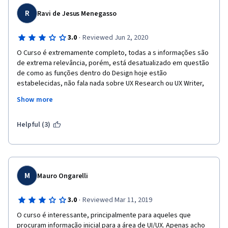
compreensão, é necessário ter ao menos um conhecimento 
básico em design e do cotidiano laboral do designer.
R
Ravi de Jesus Menegasso
·
3.0
Reviewed Jun 2, 2020
O Curso é extremamente completo, todas a s informações são 
de extrema relevância, porém, está desatualizado em questão 
de como as funções dentro do Design hoje estão 
estabelecidas, não fala nada sobre UX Research ou UX Writer, 
apesar de estar claramente colocado que funções existem no 
Show more
processo.
Além do mais, o curso perde muito na qualidade dos vídeos. o 
Helpful (3)
áudio é péssimo, a qualidade que foi gravado é baixíssima, 
afetando demais no aprendizado, além do que, os exercicios 
são jogados sem quaisquer explicação de como deveria ser 
feito. O curso é bom, porém peca nestes detalhes.
M
Mauro Ongarelli
·
3.0
Reviewed Mar 11, 2019
O curso é interessante, principalmente para aqueles que 
procuram informação inicial para a área de UI/UX. Apenas acho 