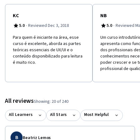
KC
NB
·
·
5.0
Reviewed Dec 3, 2018
5.0
Reviewed Mar
Para quem é iniciante na área, esse
Um curso introdutóri
curso é excelente, aborda as partes
apresenta como funci
teóricas essenciais de UX/UI e o
dos profissionais de
conteúdo disponibilizado para leitura
conhecimentos neces
é muito rico.
poder crescer e se t
profissional de quali
All reviews
Showing: 20 of 240
All Learners
All Stars
Most Helpful
B
Beatriz Lemos