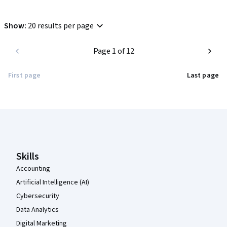
Show
:
20 results per page
Page 1 of 12
First page
Last page
Coursera Footer
Skills
Accounting
Artificial Intelligence (AI)
Cybersecurity
Data Analytics
Digital Marketing