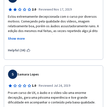
·
2.0
Reviewed Nov 17, 2019
Estou extremamente decepcionada com o curso por diversos 
motivos. Começando pela qualidade dos vídeos, imagem 
relativamente boa, porém os áudios assustadoramente ruins. A 
edição dos mesmos mal feitas, as vezes repetindo algo já dito 
e com diversos erros. O conteúdo em si bastante redundante, 
Show more
diversos vídeos e aulas que repetiam algo já dito ou 
explicavam as mesmas coisas, sendo assim sinto que paguei 
por um tanto de horas de aula e obtive 2/3 disso por conta de 
Helpful (34)
tantas repetições. Além de pouco didático. Me encantei pelo 
curso por ser de uma empresa ativa no mercado e ministrada 
pela Universidade de São Paulo, porém sinto que todas as 
informações que obtive no curso poderiam ser encontradas 
facilmente em um vídeo no youtube sobre UX/UI Design. 
S
Samara Lopes
Se tivesse hoje essa informação sobre o curso não teria feito a 
·
1.0
Reviewed Jul 24, 2019
compra. Não indico. 
Pra um curso de UX, o áudio e o vídeo são uma enorme 
decepção, gera uma péssima experiência e tive grande 
dificuldade em acompanhar o conteúdo pela baixa qualidade.