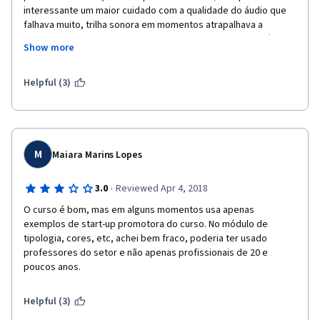
interessante um maior cuidado com a qualidade do áudio que 
falhava muito, trilha sonora em momentos atrapalhava a 
concentração no estudo e alguns participantes do escritório 
Show more
um pouco despreparados provavelmente por apenas lerem um 
datashow em sua apresentação. E em relação a última atividade 
de avaliação dos colegas, achei que não foi um bom caminho 
Helpful (3)
para a finalização do curso como muitos também concordaram. 
Mas o curso é interessante.
M
Maiara Marins Lopes
·
3.0
Reviewed Apr 4, 2018
O curso é bom, mas em alguns momentos usa apenas 
exemplos de start-up promotora do curso. No módulo de 
tipologia, cores, etc, achei bem fraco, poderia ter usado 
professores do setor e não apenas profissionais de 20 e 
poucos anos. 
Helpful (3)