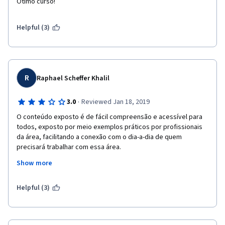
Ótimo curso!
Helpful (3)
R
Raphael Scheffer Khalil
·
3.0
Reviewed Jan 18, 2019
O conteúdo exposto é de fácil compreensão e acessível para 
todos, exposto por meio exemplos práticos por profissionais 
da área, facilitando a conexão com o dia-a-dia de quem 
precisará trabalhar com essa área.
Show more
Apesar da facilidade em transmitir o conhecimento pelos 
expositores, a qualidade técnica baixa do vídeo, sobretudo do 
áudio atrapalha a transmissão do conhecimento. Na 
Helpful (3)
propaganda o curso se apresenta como curso de nível 
iniciante, o que para mim é um equivoco, pois mesmo não 
expondo nenhum conhecimento extraordinário e de difícil 