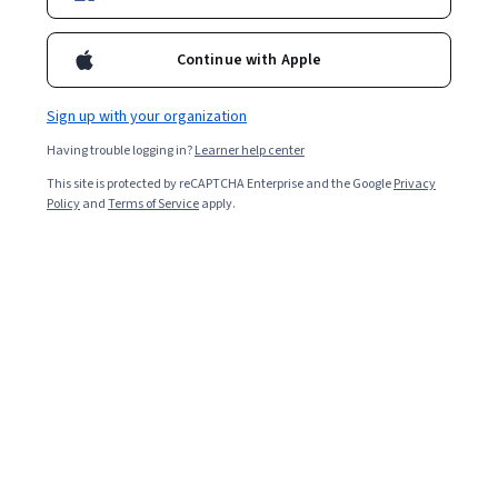
Continue with Apple
Sign up with your organization
Las inscripciones están abiertas
Having trouble logging in?
Learner help center
Solicita más información o comienza tu inscripción.
This site is protected by reCAPTCHA Enterprise and the Google
Privacy
Policy
and
Terms of Service
apply.
Aplica ahora
Recibir información
Overview
Program
Courses
Instructors
FAQ