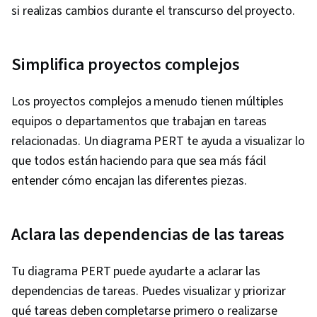
si realizas cambios durante el transcurso del proyecto.
Google Gemini, Generative AI, Risk
Management, Data Storytelling, Project
Coordination, Project Controls, Leadership and
Simplifica proyectos complejos
Management, Project Implementation, Project
Risk Management, Strategic Thinking, Issue
Los proyectos complejos a menudo tienen múltiples
Tracking, Milestones (Project Management),
equipos o departamentos que trabajan en tareas
Project Documentation, Budgeting, Project
relacionadas. Un diagrama PERT te ayuda a visualizar lo
Estimation, Procurement, Risk Mitigation,
que todos están haciendo para que sea más fácil
Communication Planning, Budget Management,
entender cómo encajan las diferentes piezas.
Document Management, Cost Management,
Risk Management Framework, Project
Aclara las dependencias de las tareas
Schedules, Estimation, Cost Estimation,
Stakeholder Analysis, Goal Setting, Smart
Tu diagrama PERT puede ayudarte a aclarar las
Goals, Accountability Frameworks,
dependencias de tareas. Puedes visualizar y priorizar
Performance Metric, Business Writing,
qué tareas deben completarse primero o realizarse
Stakeholder Management, Resource