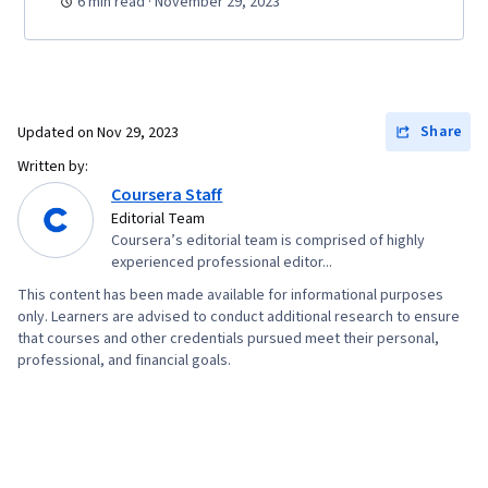
6 min read · November 29, 2023
Requirements, Team Oriented, Professional
Development, Prompt Engineering Tools,
Prompt Engineering, Branding, AI literacy,
Google Gemini, Generative AI, Risk
Management, Data Storytelling, Project
Share
Updated on
Nov 29, 2023
Coordination, Project Controls, Leadership and
Written by:
Management, Project Implementation, Project
Coursera Staff
Risk Management, Strategic Thinking, Issue
Editorial Team
Coursera’s editorial team is comprised of highly
Tracking, Milestones (Project Management),
experienced professional editor...
Project Documentation, Budgeting, Project
This content has been made available for informational purposes
Estimation, Procurement, Risk Mitigation,
only. Learners are advised to conduct additional research to ensure
Communication Planning, Budget Management,
that courses and other credentials pursued meet their personal,
professional, and financial goals.
Document Management, Cost Management,
Risk Management Framework, Project
Schedules, Estimation, Cost Estimation,
Stakeholder Analysis, Goal Setting, Smart