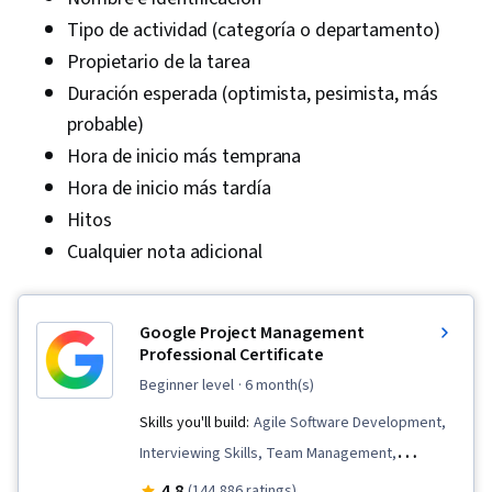
Tipo de actividad (categoría o departamento)
Propietario de la tarea
Duración esperada (optimista, pesimista, más
probable)
Hora de inicio más temprana
Hora de inicio más tardía
Hitos
Cualquier nota adicional
Google Project Management
Professional Certificate
beginner level
· 6 month(s)
Skills you'll build:
Agile Software Development,
Interviewing Skills, Team Management,
Stakeholder Communications, Team
4.8
(144,886 ratings)