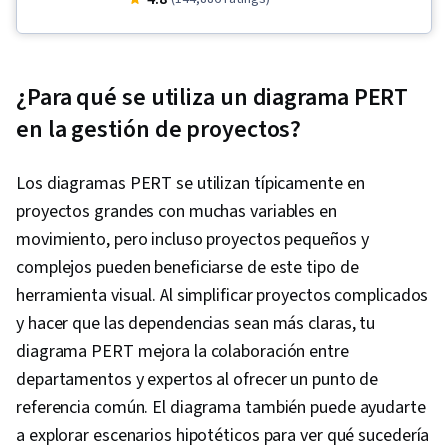
Leadership, Scope Management, Project
Management Life Cycle, Web Presence, Quality
Assessment, Quality Assurance, Product
¿Para qué se utiliza un diagrama PERT
Quality (QA/QC), Sprint Retrospectives, Project
en la gestión de proyectos?
Closure, Project Management, Project Scoping,
Change Management, Backlogs, Agile Project
Los diagramas PERT se utilizan típicamente en
Management, Project Planning, Quality
proyectos grandes con muchas variables en
Management, User Story, Product Roadmaps,
movimiento, pero incluso proyectos pequeños y
Sprint Planning, Organizational Change,
complejos pueden beneficiarse de este tipo de
Coaching, Agile Product Development, Problem
herramienta visual. Al simplificar proyectos complicados
Solving, Project Management Software, Team
y hacer que las dependencias sean más claras, tu
Building, Prioritization, Agile Methodology,
diagrama PERT mejora la colaboración entre
Waterfall Methodology, Influencing, Product
departamentos y expertos al ofrecer un punto de
Requirements, Team Oriented, Professional
referencia común. El diagrama también puede ayudarte
Development, Prompt Engineering Tools,
a explorar escenarios hipotéticos para ver qué sucedería
Prompt Engineering, Branding, AI literacy,