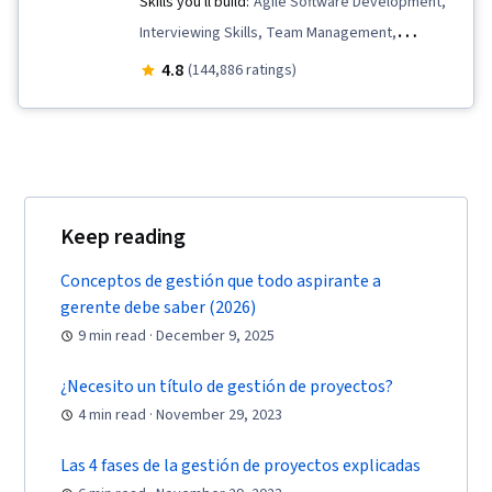
Skills you'll build:
Agile Software Development,
Interviewing Skills, Team Management,
Stakeholder Communications, Team
4.8
(144,886 ratings)
Leadership, Scope Management, Project
Management Life Cycle, Web Presence, Quality
Assessment, Quality Assurance, Product
Quality (QA/QC), Sprint Retrospectives, Project
Closure, Project Management, Project Scoping,
Keep reading
Change Management, Backlogs, Agile Project
Management, Project Planning, Quality
Conceptos de gestión que todo aspirante a
gerente debe saber (2026)
Management, User Story, Product Roadmaps,
9 min read · December 9, 2025
Sprint Planning, Organizational Change,
Coaching, Agile Product Development, Problem
¿Necesito un título de gestión de proyectos?
Solving, Project Management Software, Team
4 min read · November 29, 2023
Building, Prioritization, Agile Methodology,
Waterfall Methodology, Influencing, Product
Las 4 fases de la gestión de proyectos explicadas