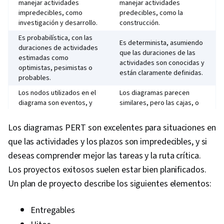
manejar actividades
manejar actividades
impredecibles, como
predecibles, como la
investigación y desarrollo.
construcción.
Es probabilística, con las
Es determinista, asumiendo
duraciones de actividades
que las duraciones de las
estimadas como
actividades son conocidas y
optimistas, pesimistas o
están claramente definidas.
probables.
Los nodos utilizados en el
Los diagramas parecen
diagrama son eventos, y
similares, pero las cajas, o
las flechas entre ellos son
nodos, son las tareas
las tareas.
mismas.
Los diagramas PERT son excelentes para situaciones en
Se centra en la actividad
Se centra en la tarea, y, por
que las actividades y los plazos son impredecibles, y si
(hitos), por lo que es
lo tanto, es mejor cuando se
deseas comprender mejor las tareas y la ruta crítica.
excelente cuando se mira
consideran las tareas desde
el proyecto desde el
el punto de vista de las
Los proyectos exitosos suelen estar bien planificados.
punto de vista del cliente
personas que las
Un plan de proyecto describe los siguientes elementos:
del proyecto.
completan.
Entregables