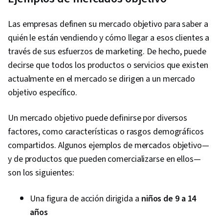
Media Management, Performance
Measurement, Google Ads, Social Media
Las empresas definen su mercado objetivo para saber a
Strategy, Media Planning, Client Services,
quién le están vendiendo y cómo llegar a esos clientes a
Marketing, Data Storytelling, Keyword
través de sus esfuerzos de marketing. De hecho, puede
Research, Search Engine Marketing, Content
decirse que todos los productos o servicios que existen
Optimization, Customer Engagement,
actualmente en el mercado se dirigen a un mercado
Conversion Funnel Analysis, Persona
objetivo específico.
Development, Marketing Strategy and
Techniques, Marketing Strategies, Advertising
Un mercado objetivo puede definirse por diversos
Campaigns, Customer Analysis, Digital
factores, como características o rasgos demográficos
Marketing, Digital Advertising, Target Audience,
compartidos. Algunos ejemplos de mercados objetivo—
Market Research, Order Processing, Sales,
y de productos que pueden comercializarse en ellos—
Retail Store Operations, Market Trend, General
son los siguientes:
Sales Practices, Business Research, Sales
Strategy, Retail Management, Order Delivery,
Una figura de acción dirigida a
niños de 9 a 14
Shipping and Receiving, Order Management,
años