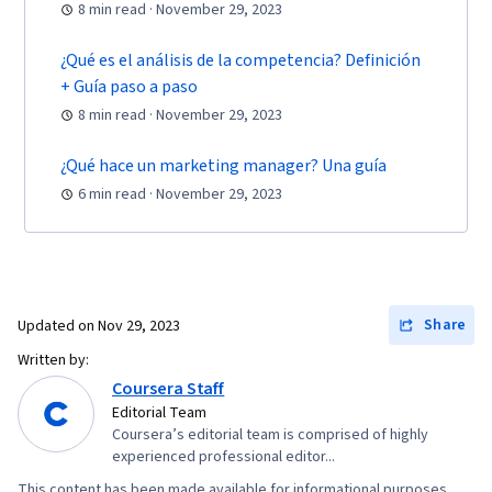
8 min read · November 29, 2023
Research, Search Engine Marketing, Content
Optimization, Customer Engagement,
¿Qué es el análisis de la competencia? Definición
Conversion Funnel Analysis, Persona
+ Guía paso a paso
Development, Marketing Strategy and
8 min read · November 29, 2023
Techniques, Marketing Strategies, Advertising
Campaigns, Customer Analysis, Digital
¿Qué hace un marketing manager? Una guía
6 min read · November 29, 2023
Marketing, Digital Advertising, Target Audience,
Market Research, Order Processing, Sales,
Retail Store Operations, Market Trend, General
Sales Practices, Business Research, Sales
Strategy, Retail Management, Order Delivery,
Share
Updated on
Nov 29, 2023
Shipping and Receiving, Order Management,
Written by:
A/B Testing, Key Performance Indicators (KPIs),
Coursera Staff
Google Analytics, Pivot Tables And Charts,
Editorial Team
Coursera’s editorial team is comprised of highly
Return On Investment, Data Presentation,
experienced professional editor...
Marketing Analytics, Digital Marketing
This content has been made available for informational purposes