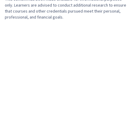
Campaigns, Media Buying, Content
only. Learners are advised to conduct additional research to ensure
Performance Analysis, Marketing Effectiveness,
that courses and other credentials pursued meet their personal,
professional, and financial goals.
Media Strategy, Data-Driven Marketing,
Marketing Planning, Customer Retention, Smart
Goals, Email Automation, Copywriting,
Campaign Planning, Digital Marketing Tools,
Digital Analysis, Marketing Automation,
Promotional Strategies, Information Privacy,
Personally Identifiable Information, Data Ethics,
Prompt Engineering Tools, Professional
Development, Prompt Engineering, Google
Gemini, Branding, AI literacy, Generative AI,
Content Scheduling, Social Media Content,
Driving engagement, Content Creation, Brand
Awareness, Digital Media Strategy, Advertising,
Brand Management, Social Media Campaigns,