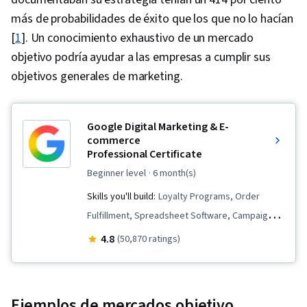
más de probabilidades de éxito que los que no lo hacían
[
1
]. Un conocimiento exhaustivo de un mercado
objetivo podría ayudar a las empresas a cumplir sus
objetivos generales de marketing.
Google Digital Marketing & E-
commerce
Professional Certificate
beginner level
· 6 month(s)
Skills you'll build:
Loyalty Programs, Order
Fulfillment, Spreadsheet Software, Campaign
Management, Email Marketing, Online
4.8
(50,870 ratings)
Advertising, Social Media Marketing, Web
Presence, Paid media, Interviewing Skills, E-
Commerce, Search Engine Optimization, Social
Ejemplos de mercados objetivo