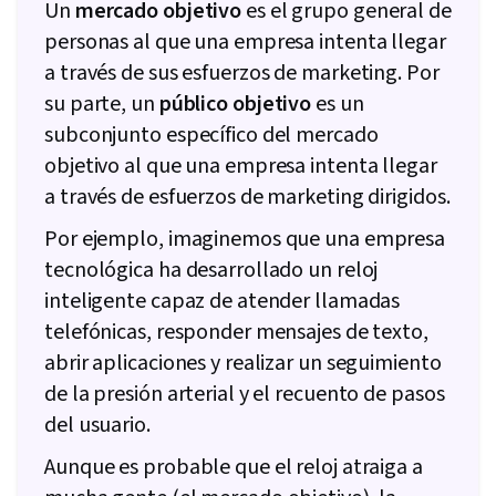
Un
mercado objetivo
es el grupo general de
Content Scheduling, Social Media Content,
personas al que una empresa intenta llegar
Driving engagement, Content Creation, Brand
a través de sus esfuerzos de marketing. Por
Awareness, Digital Media Strategy, Advertising,
su parte, un
público objetivo
es un
Brand Management, Social Media Campaigns,
subconjunto específico del mercado
Drive Engagement, Performance marketing,
objetivo al que una empresa intenta llegar
Web Analytics and SEO, Data-Driven Decision-
a través de esfuerzos de marketing dirigidos.
Making, Performance Metric, Customer
Relationship Building, Customer and Client
Por ejemplo, imaginemos que una empresa
Support, Relationship Management, Brand
tecnológica ha desarrollado un reloj
Loyalty, Product Improvement, Customer
inteligente capaz de atender llamadas
Relationship Management, Customer Service,
telefónicas, responder mensajes de texto,
Performance Analysis, Web Analytics, Portfolio
abrir aplicaciones y realizar un seguimiento
Management, Presentations
de la presión arterial y el recuento de pasos
del usuario.
Aunque es probable que el reloj atraiga a