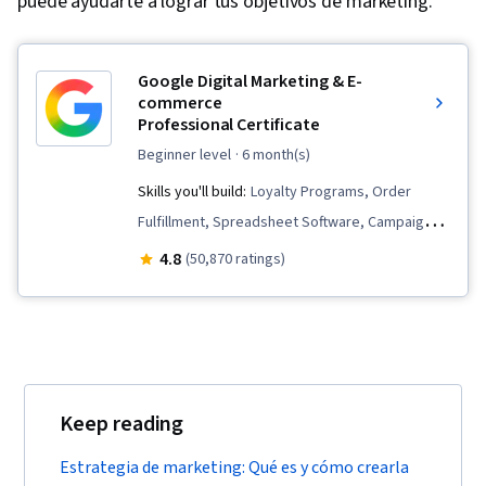
puede ayudarte a lograr tus objetivos de marketing.
Google Digital Marketing & E-
commerce
Professional Certificate
beginner level
· 6 month(s)
Skills you'll build:
Loyalty Programs, Order
Fulfillment, Spreadsheet Software, Campaign
Management, Email Marketing, Online
4.8
(50,870 ratings)
Advertising, Social Media Marketing, Web
Presence, Paid media, Interviewing Skills, E-
Commerce, Search Engine Optimization, Social
Media Management, Performance
Measurement, Google Ads, Social Media
Keep reading
Strategy, Media Planning, Client Services,
Marketing, Data Storytelling, Keyword
Estrategia de marketing: Qué es y cómo crearla