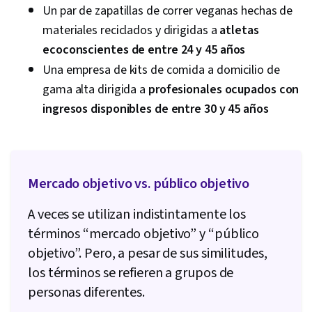
A/B Testing, Key Performance Indicators (KPIs),
Un par de zapatillas de correr veganas hechas de
Google Analytics, Pivot Tables And Charts,
materiales reciclados y dirigidas a
atletas
Return On Investment, Data Presentation,
ecoconscientes de entre 24 y 45 años
Marketing Analytics, Digital Marketing
Una empresa de kits de comida a domicilio de
Campaigns, Media Buying, Content
gama alta dirigida a
profesionales ocupados con
Performance Analysis, Marketing Effectiveness,
ingresos disponibles de entre 30 y 45 años
Media Strategy, Data-Driven Marketing,
Marketing Planning, Customer Retention, Smart
Goals, Email Automation, Copywriting,
Campaign Planning, Digital Marketing Tools,
Mercado objetivo vs. público objetivo
Digital Analysis, Marketing Automation,
A veces se utilizan indistintamente los
Promotional Strategies, Information Privacy,
términos “mercado objetivo” y “público
Personally Identifiable Information, Data Ethics,
objetivo”. Pero, a pesar de sus similitudes,
Prompt Engineering Tools, Professional
los términos se refieren a grupos de
Development, Prompt Engineering, Google
personas diferentes.
Gemini, Branding, AI literacy, Generative AI,