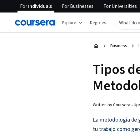
For
Individuals
For
Businesses
For
Universities
Explore
Degrees
Business
Tipos d
Metodol
Written by Coursera •
Up
La metodología de ge
tu trabajo como ger