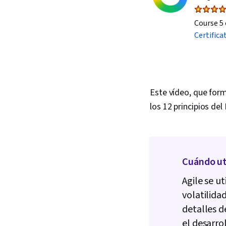
Course 5 
Certifica
Este vídeo, que form
los 12 principios del
Cuándo uti
Agile se u
volatilida
detalles d
el desarro