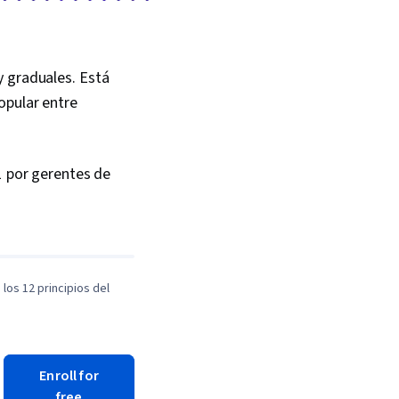
 graduales. Está
opular entre
1 por gerentes de
los 12 principios del
Enroll for
free