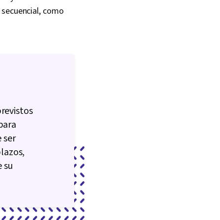
n secuencial, como
revistos
para
 ser
lazos,
e su