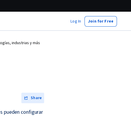
Log In
Join for Free
gías, industrias y más
Share
es pueden configurar