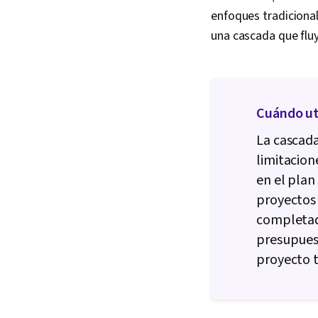
enfoques tradiciona
una cascada que fluy
Cuándo uti
La cascada
limitacion
en el plan
proyectos
completad
presupuest
proyecto t