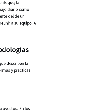
enfoque, la
abajo diario como
ente del de un
eunir a su equipo. A
odologías
que describen la
ormas y prácticas
proyectos. En los