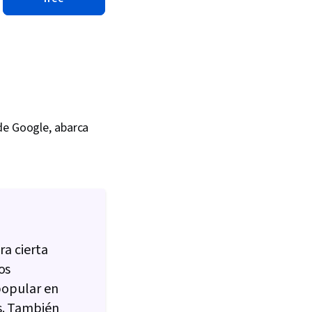
 de Google, abarca
ra cierta
os
 popular en
s. También