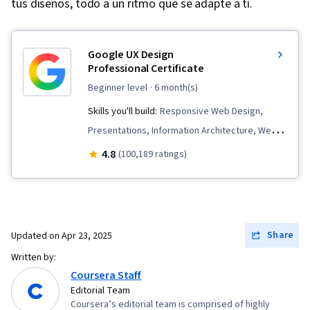
tus diseños, todo a un ritmo que se adapte a ti.
Google UX Design
Professional Certificate
beginner level
· 6 month(s)
Skills you'll build:
Responsive Web Design,
Presentations, Information Architecture, Web
Presence, User Experience Design, User
4.8
(100,189 ratings)
Interface and User Experience (UI/UX) Design,
Design Reviews, Usability, Web Design, Figma
(Design Software), User Research, Usability
Testing, Storyboarding, Interviewing Skills,
Share
Updated on
Apr 23, 2025
User Experience, Web Content Accessibility
Written by:
Guidelines, UI/UX Research, Persona (User
Coursera Staff
Experience), Design Thinking, Wireframing,
Editorial Team
Coursera’s editorial team is comprised of highly
Prototyping, Design Elements And Principles,