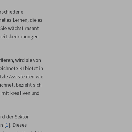
erschiedene
elles Lernen, die es
 Sie wächst rasant
erheitsbedrohungen
ieren, wird sie von
ichnete KI bietet in
itale Assistenten wie
chnet, bezieht sich
 mit kreativen und
rd der Sektor
n [
1
]. Dieses