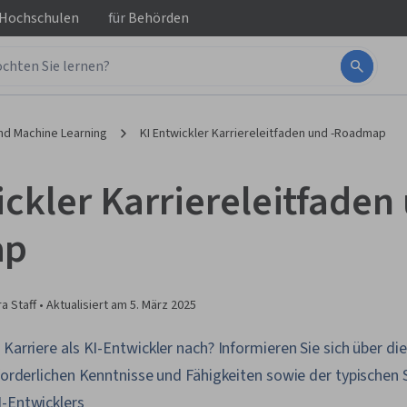
 Hochschulen
für
Behörden
and Machine Learning
KI Entwickler Karriereleitfaden und -Roadmap
ckler Karriereleitfaden 
ap
a Staff •
Aktualisiert am
5. März 2025
 Karriere als KI-Entwickler nach? Informieren Sie sich über die
rforderlichen Kenntnisse und Fähigkeiten sowie der typischen 
I-Entwicklers