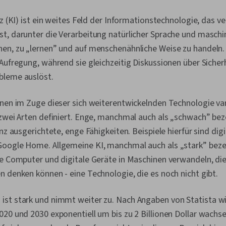
nz (KI) ist ein weites Feld der Informationstechnologie, das v
, darunter die Verarbeitung natürlicher Sprache und maschin
en, zu „lernen” und auf menschenähnliche Weise zu handeln.
 Aufregung, während sie gleichzeitig Diskussionen über Sich
bleme auslöst.
nen im Zuge dieser sich weiterentwickelnden Technologie vari
zwei Arten definiert. Enge, manchmal auch als „schwach” beze
nz ausgerichtete, enge Fähigkeiten. Beispiele hierfür sind dig
oogle Home. Allgemeine KI, manchmal auch als „stark” bezei
ie Computer und digitale Geräte in Maschinen verwandeln, die
 denken können - eine Technologie, die es noch nicht gibt.
st stark und nimmt weiter zu. Nach Angaben von Statista wi
20 und 2030 exponentiell um bis zu 2 Billionen Dollar wachse