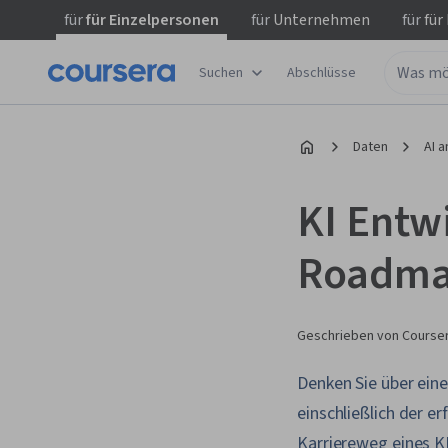
für
für Einzelpersonen
für
Unternehmen
für
für
Suchen
Abschlüsse
Daten
AI 
KI Entwi
Roadm
Geschrieben von Courser
Denken Sie über eine
einschließlich der e
Karriereweg eines K