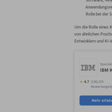
Software, -An
Anwendungsnut
Rolle bei der
Um die Rolle eines K
von ähnlichen Posit
Entwicklern und KI-
Spezial
IBM K
4.7
(100,233
Bewertungen
Mehr erfah