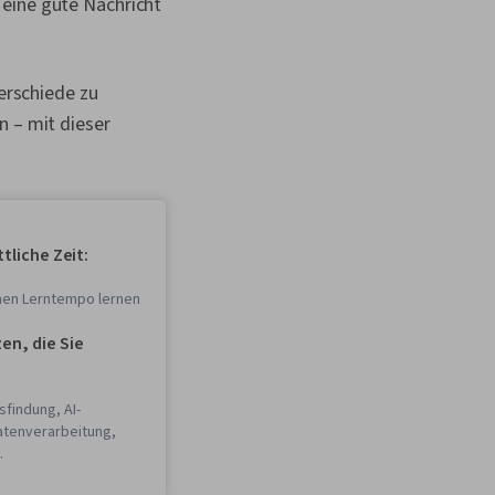
 eine gute Nachricht
terschiede zu
n – mit dieser
tliche Zeit:
enen Lerntempo lernen
n, die Sie
findung, AI-
atenverarbeitung,
intelligenz, KI-