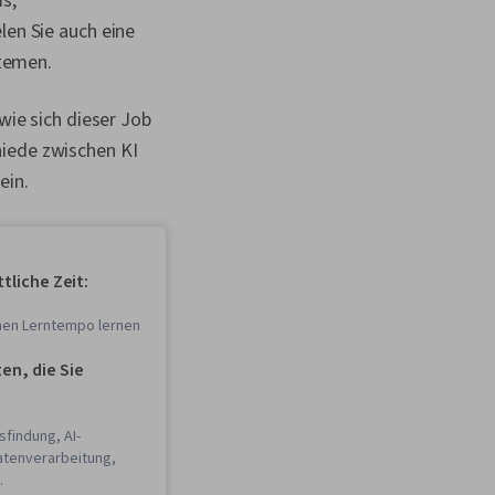
s,
en Sie auch eine
stemen.
wie sich dieser Job
hiede zwischen KI
ein.
tliche Zeit:
enen Lerntempo lernen
n, die Sie
findung, AI-
atenverarbeitung,