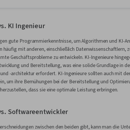
Entscheidungs
Produktstrat
Generative K
Generative A
vs. KI Ingenieur
Leiterschaft,
Methoden des
Lernens, Pro
tigen gute Programmierkenntnisse, um Algorithmen und KI-
Datenarchitek
ten häufig mit anderen, einschließlich Datenwissenschaftlern
Datenwissens
Verantwortun
mte Geschäftsprobleme zu entwickeln. KI-Ingenieure hingeg
Engineering T
twicklung und Bereitstellung, was eine solide Grundlage in de
Informationsa
Generative M
und -architektur erfordert. KI-Ingenieure sollten auch mit de
Verarbeitung 
ein, um ihre Bemühungen bei der Bereitstellung und Optimie
Agentische S
herzustellen, dass sie eine optimale Leistung erbringen.
LLM-Bewerbun
Abruf-erweit
Algorithmen f
Lernen, Date
vs. Softwareentwickler
Künstliche Int
Unternehmensa
Integrationen
erschneidungen zwischen den beiden gibt, kann man die Unt
Einsatz, Busi