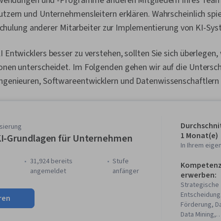
wendungen und -Programme anderen Mitgliedern Ihres Team
zern und Unternehmensleitern erklären. Wahrscheinlich spiel
 Schulung anderer Mitarbeiter zur Implementierung von KI-Sy
I Entwicklers besser zu verstehen, sollten Sie sich überlegen, 
ionen unterscheidet. Im Folgenden gehen wir auf die Untersc
Ingenieuren, Softwareentwicklern und Datenwissenschaftlern 
Durchschnit
isierung
1 Monat(e)
I-Grundlagen für Unternehmen
In Ihrem eig
31,924 bereits
stufe
Kompetenze
)
angemeldet
anfänger
erwerben:
Strategische
Entscheidungs
ren
Förderung, D
Data Mining,