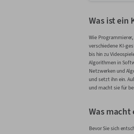
Was ist ein 
Wie Programmierer, d
verschiedene KI-gest
bis hin zu Videospi
Algorithmen in Soft
Netzwerken und Algor
und setzt ihn ein. A
und macht sie für b
Was macht e
Bevor Sie sich entsch