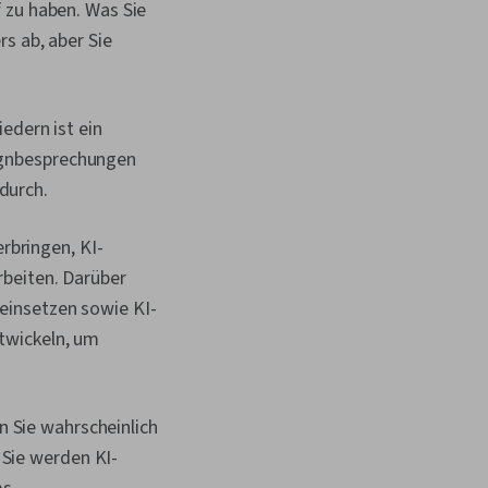
 zu haben. Was Sie
n, Tiefes Lernen,
s ab, aber Sie
Lernen,
rung,
te
sfindung
dern ist ein
signbesprechungen
durch.
rbringen, KI-
beiten. Darüber
 einsetzen sowie KI-
ntwickeln, um
n Sie wahrscheinlich
 Sie werden KI-