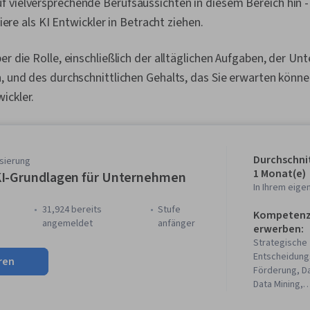
 vielversprechende Berufsaussichten in diesem Bereich hin -
rriere als KI Entwickler in Betracht ziehen.
er die Rolle, einschließlich der alltäglichen Aufgaben, der Un
, und des durchschnittlichen Gehalts, das Sie erwarten könne
ickler.
Durchschnit
isierung
1 Monat(e)
I-Grundlagen für Unternehmen
In Ihrem eig
31,924 bereits
stufe
Kompetenze
)
angemeldet
anfänger
erwerben:
Strategische
Entscheidungs
ren
Förderung, D
Data Mining,
Entscheidungs