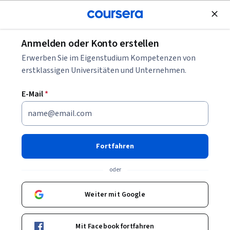
Kostenlose Teilnahme
Anmelden oder Konto erstellen
Software erklärt: Was ist Containerisierung?
Erwerben Sie im Eigenstudium Kompetenzen von
erstklassigen Universitäten und Unternehmen.
Software erklärt: Was ist
E-Mail
*
Containerisierung?
Geschrieben von Coursera Staff •
Aktualisiert am
24. Feb. 2025
Fortfahren
Teilen
oder
Erfahren Sie mehr über Containerisierung, eine
leistungsstarke Software-Methode, die Code und
Weiter mit Google
benötigte Anwendungen in einer einzigen Einheit
verpackt, und wie sie in der Praxis funktioniert.
Mit Facebook fortfahren