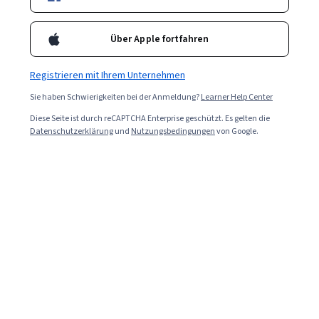
Über Apple fortfahren
Registrieren mit Ihrem Unternehmen
Sie haben Schwierigkeiten bei der Anmeldung?
Learner Help Center
Diese Seite ist durch reCAPTCHA Enterprise geschützt. Es gelten die
Datenschutzerklärung
und
Nutzungsbedingungen
von Google.
Read in English (Auf Englisch lessen)
Containerisierung ist eine Möglichkeit, Softwarecode
und benötigte Ressourcen in eine unabhängige Einheit
zu packen, die auf jedem Betriebssystem ausgeführt
werden kann. In diesem Artikel erfahren Sie, was