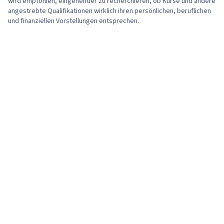
wird empfohlen, eingehender zu recherchieren, ob Kurse und andere
(Benutzererfahrung), Design Thinking,
angestrebte Qualifikationen wirklich ihren persönlichen, beruflichen
und finanziellen Vorstellungen entsprechen.
Wireframing, Gestaltungselemente und -
prinzipien, Prototyping, Interaktionsdesign,
Anwenderbericht, Benutzeroberfläche (UI),
Benutzerzentriertes Design, Ideenfindung,
Design erleben, Designforschung,
Menschenzentriertes Design,
Plattformübergreifende Entwicklung, Design-
Strategien, Generative KI, Attrappen, Grafische
und visuelle Gestaltung, Typografie,
Benutzeroberfläche (UI) Design, Technische
Kommunikation, Entwurf von Systemen,
Interaktives Design, Bewegte Grafiken, Sprint-
Retrospektiven, Sprint-Planung, Gestaltung,
Berufliche Entwicklung, Prompt Engineering
Tools, Schnelles Engineering, Branding, KI-