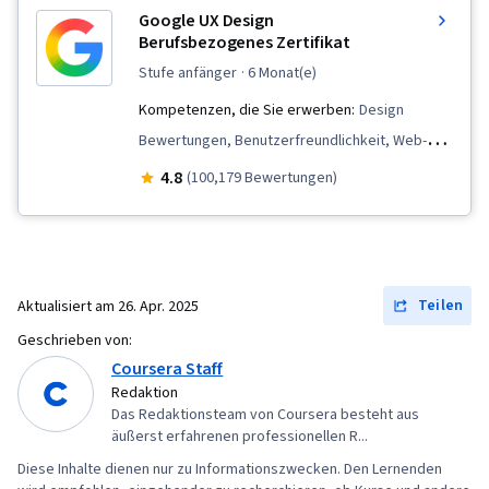
Factors, UI/UX Research, Competitive Analysis,
Google UX Design
User Experience, Persona (User Experience),
Berufsbezogenes Zertifikat
User Experience Design, User Story
stufe anfänger
· 6 Monat(e)
Kompetenzen, die Sie erwerben:
Design
Bewertungen, Benutzerfreundlichkeit, Web-
Design, Design der Benutzeroberfläche und
4.8
(100,179 Bewertungen)
Benutzererfahrung (UI/UX),
Benutzerfreundliches Design,
Benutzererfahrung, Präsentationen,
Informationsarchitektur, Web-Präsenz, Figma
Teilen
Aktualisiert am
26. Apr. 2025
(Entwurfssoftware), Leitlinien für die
Geschrieben von:
Zugänglichkeit von Webinhalten,
Coursera Staff
Nutzerforschung, Prüfung der
Redaktion
Das Redaktionsteam von Coursera besteht aus
Benutzerfreundlichkeit, Storyboarding,
äußerst erfahrenen professionellen R...
Interviewing-Fähigkeiten, Reaktionsfähiges
Diese Inhalte dienen nur zu Informationszwecken. Den Lernenden
Web-Design, UI/UX-Forschung, Persona