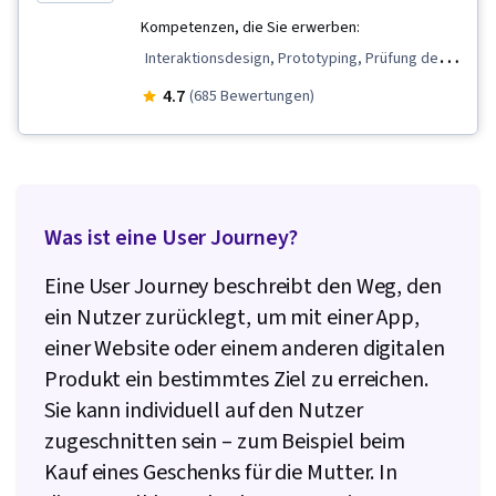
Benutzeroberfläche (UI) Design, Technische
Kompetenzen, die Sie erwerben:
Kommunikation, Entwurf von Systemen,
Interaktionsdesign, Prototyping, Prüfung der
Interaktives Design, Bewegte Grafiken, Sprint-
Benutzerfreundlichkeit, UI/UX-Forschung,
4.7
(685 Bewertungen)
Retrospektiven, Sprint-Planung, Gestaltung,
Storyboarding, Benutzerzentriertes Design,
Berufliche Entwicklung, Prompt Engineering
Design Thinking, Ideenfindung, Künstliche
Tools, Schnelles Engineering, Branding, KI-
Intelligenz, Designforschung, Wireframing,
Kenntnisse, Google Gemini, Software-
Benutzerfreundliches Design, Nutzerforschung,
Was ist eine User Journey?
Entwurfsdokumente, Layout Gestaltung,
Figma (Entwurfssoftware),
Persona-Entwicklung, Menschliche Faktoren,
Informationsarchitektur, Design der
Eine User Journey beschreibt den Weg, den
Lösung Design, Analyse der Wettbewerber,
Benutzeroberfläche und Benutzererfahrung
ein Nutzer zurücklegt, um mit einer App,
Forschungsmethodologien, Informationen zum
(UI/UX), Attrappen, Interaktives Design,
einer Website oder einem anderen digitalen
Datenschutz, Forschungsdesign, Daten-Ethik
Benutzererfahrung, Benutzeroberfläche (UI),
Produkt ein bestimmtes Ziel zu erreichen.
Benutzerfreundlichkeit, AI-Arbeitsabläufe,
Sie kann individuell auf den Nutzer
Leitlinien für die Zugänglichkeit von
zugeschnitten sein – zum Beispiel beim
Webinhalten, Gestaltungselemente und -
Kauf eines Geschenks für die Mutter. In
prinzipien, Grafische und visuelle Gestaltung,