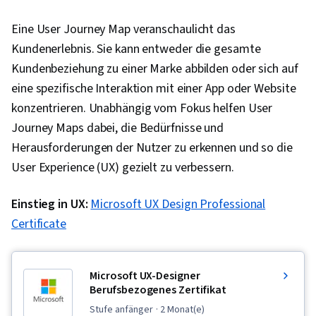
(Entwurfssoftware), Leitlinien für die
Eine User Journey Map veranschaulicht das
Zugänglichkeit von Webinhalten,
Kundenerlebnis. Sie kann entweder die gesamte
Nutzerforschung, Prüfung der
Kundenbeziehung zu einer Marke abbilden oder sich auf
Benutzerfreundlichkeit, Storyboarding,
eine spezifische Interaktion mit einer App oder Website
Interviewing-Fähigkeiten, Reaktionsfähiges
konzentrieren. Unabhängig vom Fokus helfen User
Web-Design, UI/UX-Forschung, Persona
Journey Maps dabei, die Bedürfnisse und
(Benutzererfahrung), Design Thinking,
Herausforderungen der Nutzer zu erkennen und so die
Wireframing, Gestaltungselemente und -
User Experience (UX) gezielt zu verbessern.
prinzipien, Prototyping, Interaktionsdesign,
Anwenderbericht, Benutzeroberfläche (UI),
Einstieg in UX:
Microsoft UX Design Professional
Benutzerzentriertes Design, Ideenfindung,
Certificate
Design erleben, Designforschung,
Menschenzentriertes Design,
Plattformübergreifende Entwicklung, Design-
Microsoft UX-Designer
Berufsbezogenes Zertifikat
Strategien, Generative KI, Attrappen, Grafische
stufe anfänger
· 2 Monat(e)
und visuelle Gestaltung, Typografie,