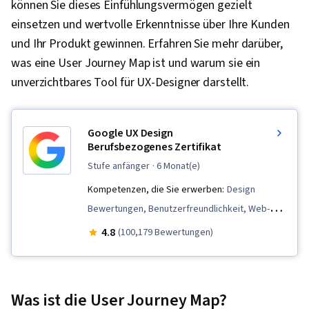
können Sie dieses Einfühlungsvermögen gezielt
einsetzen und wertvolle Erkenntnisse über Ihre Kunden
und Ihr Produkt gewinnen. Erfahren Sie mehr darüber,
was eine User Journey Map ist und warum sie ein
unverzichtbares Tool für UX-Designer darstellt.
Google UX Design
Berufsbezogenes Zertifikat
stufe anfänger
· 6 Monat(e)
Kompetenzen, die Sie erwerben:
Design
Bewertungen, Benutzerfreundlichkeit, Web-
Design, Design der Benutzeroberfläche und
4.8
(100,179 Bewertungen)
Benutzererfahrung (UI/UX),
Benutzerfreundliches Design,
Benutzererfahrung, Präsentationen,
Was ist die User Journey Map?
Informationsarchitektur, Web-Präsenz, Figma