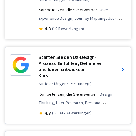
Kompetenzen, die Sie erwerben:
User
Experience Design, Journey Mapping, User
Interface (UI), Human Centered Design, User
4.8
(10 Bewertungen)
Centered Design, User Experience, User
Interface (UI) Design, Experience Design, User
Interface and User Experience (UI/UX) Design
Starten Sie den UX-Design-
Prozess: Einfühlen, Definieren
und Ideen entwickeln
Kurs
stufe anfänger
· 19 Stunde(n)
Kompetenzen, die Sie erwerben:
Design
Thinking, User Research, Persona
Development, User Centered Design, Solution
4.8
(16,945 Bewertungen)
Design, Human Centered Design, Ideation, Web
Content Accessibility Guidelines, Human