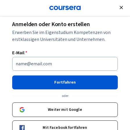
Kostenlose Teilnahme
Anmelden oder Konto erstellen
Was ist ein Email Marketing Specialist?
Erwerben Sie im Eigenstudium Kompetenzen von
erstklassigen Universitäten und Unternehmen.
Was ist ein Email Marketing
E-Mail
*
Specialist?
Geschrieben von Coursera Staff •
Aktualisiert am
25. Feb. 2025
Fortfahren
Teilen
oder
Email Marketing Specialists sind unverzichtbare
Mitglieder eines digitalen Marketingteams, die
Weiter mit Google
Unternehmen dabei helfen, ihr Zielpublikum durch E-
Mail-Kampagnen zu erreichen.
Mit Facebook fortfahren