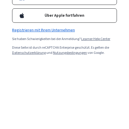
Über Apple fortfahren
Registrieren mit Ihrem Unternehmen
Sie haben Schwierigkeiten bei der Anmeldung?
Learner Help Center
Diese Seite ist durch reCAPTCHA Enterprise geschützt. Es gelten die
Datenschutzerklärung
und
Nutzungsbedingungen
von Google.
Read in English (Auf Englisch lessen)
Email Marketing Speialists sind Experten, die als Teil
eines größeren Marketingteams arbeiten, um das
Zielpublikum eines Unternehmens über E-Mails zu
erreichen. Email Marketing Specialists nutzen E-Mails