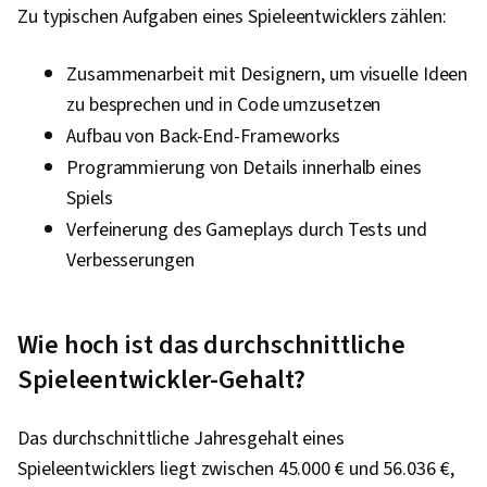
Unity-Engine, Objektorientierte
Zu typischen Aufgaben eines Spieleentwicklers zählen:
Programmierung (OOP), Digitale
Veröffentlichung, Animationen, Kreativität,
Zusammenarbeit mit Designern, um visuelle Ideen
Skripting, Ideenfindung, Prüfung der
zu besprechen und in Code umzusetzen
Benutzerfreundlichkeit, Grundsätze der
Aufbau von Back-End-Frameworks
Programmierung, Multimedia,
Programmierung von Details innerhalb eines
Entwicklungstests, Computergrafik, Soziale
Spiels
Auswirkungen, Sozialwissenschaften,
Verfeinerung des Gameplays durch Tests und
Wirtschaft, Politik und Sozialkunde,
Verbesserungen
Computerprogrammierung
Wie hoch ist das durchschnittliche
Spieleentwickler-Gehalt?
Das durchschnittliche Jahresgehalt eines
Spieleentwicklers liegt zwischen 45.000 € und 56.036 €,