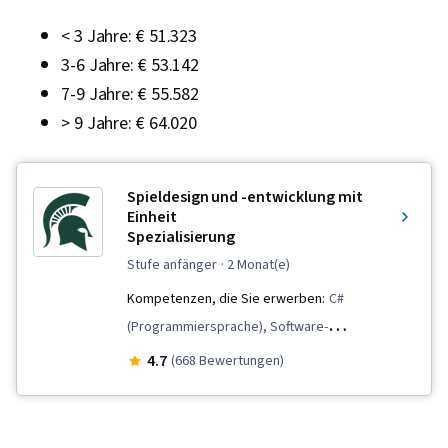
< 3 Jahre: € 51.323
3-6 Jahre: € 53.142
7-9 Jahre: € 55.582
> 9 Jahre: € 64.020
Spieldesign und -entwicklung mit
Einheit
Spezialisierung
stufe anfänger
· 2 Monat(e)
Kompetenzen, die Sie erwerben:
C#
(Programmiersprache), Software-
Entwurfsdokumente, Entwicklung von
4.7
(668 Bewertungen)
Videospielen, Prototyping, Design der
Benutzeroberfläche und Benutzererfahrung
(UI/UX), UI-Komponenten, Geschichtenerzählen,