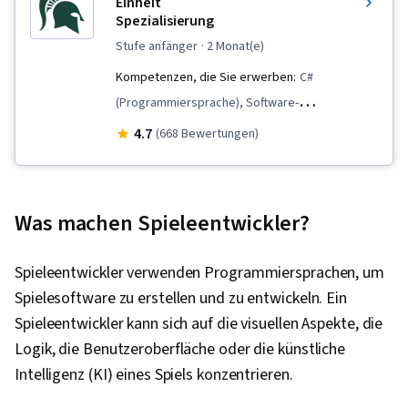
Einheit
Spezialisierung
stufe anfänger
· 2 Monat(e)
Kompetenzen, die Sie erwerben:
C#
(Programmiersprache), Software-
Entwurfsdokumente, Entwicklung von
4.7
(668 Bewertungen)
Videospielen, Prototyping, Design der
Benutzeroberfläche und Benutzererfahrung
(UI/UX), UI-Komponenten, Geschichtenerzählen,
Was machen Spieleentwickler?
Plattformübergreifende Entwicklung, 3D-
Assets, Konzeptionelle Gestaltung,
Spieleentwickler verwenden Programmiersprachen, um
Benutzerfreundliches Design,
Spielesoftware zu erstellen und zu entwickeln. Ein
Benutzeroberfläche (UI) Design, Software-
Spieleentwickler kann sich auf die visuellen Aspekte, die
Dokumentation, Peer Review, 3D-Modellierung,
Logik, die Benutzeroberfläche oder die künstliche
Benutzeroberfläche (UI), Spiel-Design,
Intelligenz (KI) eines Spiels konzentrieren.
Animation und Spieldesign, Design erleben,