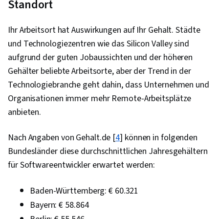
Standort
Plattformübergreifende Entwicklung, 3D-
Assets, Konzeptionelle Gestaltung,
Ihr Arbeitsort hat Auswirkungen auf Ihr Gehalt. Städte
Benutzerfreundliches Design,
und Technologiezentren wie das Silicon Valley sind
Benutzeroberfläche (UI) Design, Software-
aufgrund der guten Jobaussichten und der höheren
Dokumentation, Peer Review, 3D-Modellierung,
Gehälter beliebte Arbeitsorte, aber der Trend in der
Benutzeroberfläche (UI), Spiel-Design,
Technologiebranche geht dahin, dass Unternehmen und
Animation und Spieldesign, Design erleben,
Organisationen immer mehr Remote-Arbeitsplätze
Unity-Engine, Objektorientierte
anbieten.
Programmierung (OOP), Digitale
Veröffentlichung, Animationen, Kreativität,
Nach Angaben von Gehalt.de [
4
] können in folgenden
Skripting, Ideenfindung, Prüfung der
Bundesländer diese durchschnittlichen Jahresgehältern
Benutzerfreundlichkeit, Grundsätze der
für Softwareentwickler erwartet werden:
Programmierung, Multimedia,
Entwicklungstests, Computergrafik, Soziale
Baden-Württemberg: € 60.321
Auswirkungen, Sozialwissenschaften,
Bayern: € 58.864
Wirtschaft, Politik und Sozialkunde,