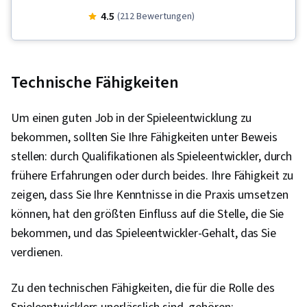
Engine, Wiederverwendbarkeit von Code,
4.5
(212 Bewertungen)
Entwicklung von Videospielen, C und C++,
Programm-Entwicklung, Objektorientierte
Programmierung (OOP), Unreal Engine, Daten-
Technische Fähigkeiten
Strukturen, Fehlersuche,
Computerprogrammierung, UI-Komponenten,
Um einen guten Job in der Spieleentwicklung zu
Software-Dokumentation, Datei-E/A, Spiel-
bekommen, sollten Sie Ihre Fähigkeiten unter Beweis
Design, Datenspeicherung, Ereignisgesteuerte
stellen: durch Qualifikationen als Spieleentwickler, durch
Programmierung, C++ (Programmiersprache),
frühere Erfahrungen oder durch beides. Ihre Fähigkeit zu
Objektorientierter Entwurf,
zeigen, dass Sie Ihre Kenntnisse in die Praxis umsetzen
Anwendungsentwicklung, Skripting, Grundsätze
können, hat den größten Einfluss auf die Stelle, die Sie
der Programmierung, Algorithmen,
bekommen, und das Spieleentwickler-Gehalt, das Sie
Rechnerische Logik, Speicherverwaltung,
verdienen.
Anwendungsdesign, Benutzeroberfläche (UI)
Zu den technischen Fähigkeiten, die für die Rolle des