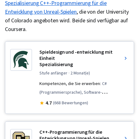
Spezialisierung C++-Programmierung für die
Entwicklung von Unreal-Spielen
, die von der University
of Colorado angeboten wird. Beide sind verfügbar auf
Coursera.
Spieldesign und -entwicklung mit
Einheit
Spezialisierung
stufe anfänger
· 2 Monat(e)
Kompetenzen, die Sie erwerben:
C#
(Programmiersprache), Software-
Entwurfsdokumente, Entwicklung von
4.7
(668 Bewertungen)
Videospielen, Prototyping, Design der
Benutzeroberfläche und Benutzererfahrung
(UI/UX), UI-Komponenten, Geschichtenerzählen,
C++-Programmierung für die
Plattformübergreifende Entwicklung, 3D-
Entwicklung von Unreal-Spielen