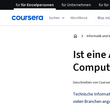
für
für Einzelpersonen
für
Unternehmen
für
für
Suchen
Abschlüsse
Informatik und
Ist ein
Compute
Geschrieben von Courser
Technische Informati
vielen Branchen ang