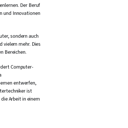
ools, Google Gemini,
enlernen. Der Beruf
, Schnelles
en und Innovationen
KI-Kenntnisse,
ufliche Entwicklung,
,
systeme,
uter, sondern auch
achung,
 Installation der
d vielem mehr. Dies
en Bereichen.
gement,
en,
teme,
rdert Computer-
ng, Microsoft
a
tem-Unterstützung,
temen entwerfen,
d
gement, Linux-
ertechniker ist
die Arbeit in einem
chnittstelle, Linux,
tstellung,
nterstützung und
gen, Verschlüsselung,
e, Kryptographie,