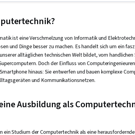
(Programmier
(Versionskont
Netzwerk-Fe
mputertechnik?
Verwaltung d
Computer-Ver
Softwareverwa
matik ist eine Verschmelzung von Informatik und Elektrotechn
Automatisier
sen und Dinge besser zu machen. Es handelt sich um ein fasz
Netzwerksich
(Werkzeug zu
nserer alltäglichen technischen Welt bildet, vom handlichen
Konfiguration
 Supercomputern. Doch der Einfluss von Computeringenieuren 
Sicherheitsar
 Smartphone hinaus: Sie entwerfen und bauen komplexe Com
Netzwerkverw
Dienste, Akti
Alltagsgeräten und Kommunikationsnetzen.
Wiederherste
Katastrophenf
Verzeichniszu
eine Ausbildung als Computertechn
Server-Verwa
Computing, S
Beratung, Sy
Datenspeiche
Infrastruktur,
n ein Studium der Computertechnik als eine herausfordernde
Cloud-Manag