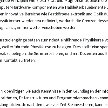
gende Prinzipien wie Elektrizität und Magnetismus bilden die 
mputer-Hardware-Komponenten wie Halbleiterbauelemente u
en innovative Bereiche wie Festkörperelektronik und Optik d
sik immer wieder neu definiert, wodurch die Grenzen dessen
lich ist, immer weiter verschoben werden.
urstudiengänge setzen zumindest einführende Physikkurse vo
, weiterführende Physikkurse zu belegen. Dies stellt eine sp
ysik zu belegen, die Sie interessieren, und mit Dozenten aus I
in Kontakt zu treten.
ik benötigen Sie auch Kenntnisse in den Grundlagen der Info
lgorithmen, Datenstrukturen und Programmiersprachen kenne
ung bilden. Je nachdem, wie viel Zeit Sie investieren, kann e