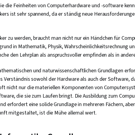
Engineering T
 sie die Feinheiten von Computerhardware und -software kenn
Generative KI
ers ist sehr spannend, da er ständig neue Herausforderung
Engineering, 
Branding, Ber
Linux-Befehle
Fernzugriffs
r zu werden, braucht man nicht nur ein Händchen für Comp
Systemüberw
Dateisysteme,
rgrund in Mathematik, Physik, Wahrscheinlichkeitsrechnung un
Software, OS
che den Lehrplan als anspruchsvoller empfinden als in ander
Prozessmana
Benutzerkont
Betriebssys
athematischen und naturwissenschaftlichen Grundlagen erfo
Dateiverwaltu
es Verständnis sowohl der Hardware als auch der Software, d
Windows, Sys
oft nicht nur die materiellen Komponenten von Computersys
Identitäts- un
Zugangsmana
ftware, die sie zum Laufen bringt. Die Ausbildung zum Comput
Verwaltung,
nd erfordert eine solide Grundlage in mehreren Fächern, aber 
Befehlszeilens
Benutzerberei
unft mitgestaltet, ist die Mühe allemal wert.
Technische U
Dienstleistun
Cyber-Angriff