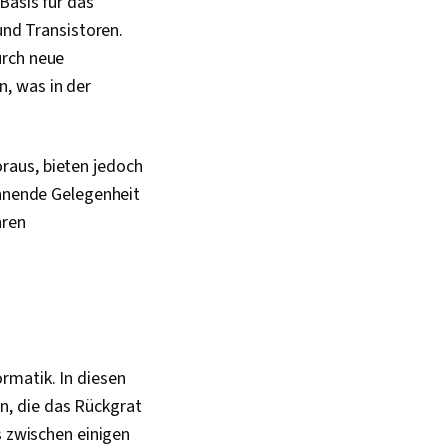
Basis für das
nd Transistoren.
urch neue
, was in der
raus, bieten jedoch
annende Gelegenheit
hren
rmatik. In diesen
n, die das Rückgrat
s zwischen einigen