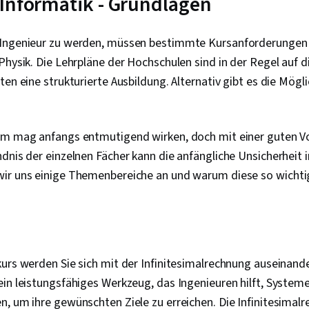
Informatik - Grundlagen
Cyber-Sicherh
Firewall, Sic
Berechtigung
Ingenieur zu werden, müssen bestimmte Kursanforderungen e
Sicherheitsb
Beglaubigung
Physik. Die Lehrpläne der Hochschulen sind in der Regel auf 
Sicherheitsko
en eine strukturierte Ausbildung. Alternativ gibt es die Mögli
Sicherheitsm
zum Bewussts
Computersich
Anwendungssi
um mag anfangs entmutigend wirken, doch mit einer guten V
Management 
Datensicherhe
dnis der einzelnen Fächer kann die anfängliche Unsicherheit 
Technische U
ir uns einige Themenbereiche an und warum diese so wichtig
Helpdesk-Unt
Computer-Ha
Fehlerbeheb
Informations
Computer-Sy
Schreiben, E
urs werden Sie sich mit der Infinitesimalrechnung auseinande
und -unterst
Unterstützun
in leistungsfähiges Werkzeug, das Ingenieuren hilft, System
Dokumentatio
, um ihre gewünschten Ziele zu erreichen. Die Infinitesimalr
Dokumentatio