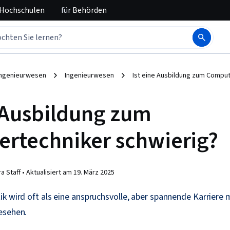
 Hochschulen
für
Behörden
 Ingenieurwesen
Ingenieurwesen
Ist eine Ausbildung zum Comput
e Ausbildung zum
rtechniker schwierig?
a Staff •
Aktualisiert am
19. März 2025
k wird oft als eine anspruchsvolle, aber spannende Karriere m
esehen.