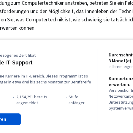
dung zum Computertechniker anstreben, betreten Sie ein Feld
forderungen und der Möglichkeit, das Innenleben der Technik
ren Sie, was Computertechnik ist, wie schwierig sie tatsächlic
rwarten können.
Durchschnit
ezogenes Zertifikat
3 Monat(e)
e IT-Support
In Ihrem eig
ine Karriere im IT-Bereich. Dieses Programm ist so
Kompetenze
nger in etwa drei bis sechs Monaten zur Berufsreife
erwerben:
Versionskontr
Netzwerkarbe
2,154,291 bereits
stufe
Unterstützung
angemeldet
anfänger
Systemverwal
Infrastruktur,
ren
Fähigkeiten,
Sicherheit vo
Informations