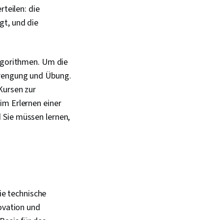
ell, Netzwerk-
rteilen: die
Drahtlose Netzwerke,
gt, und die
r Daten, Netzwerk-
amisches Host-
sprotokoll (DHCP),
kolle, OSI-Modelle,
Algorithmen. Um die
ur, Vernetzungs-
trengung und Übung.
tzwerk-Router
Kursen zur
im Erlernen einer
 Sie müssen lernen,
die technische
novation und