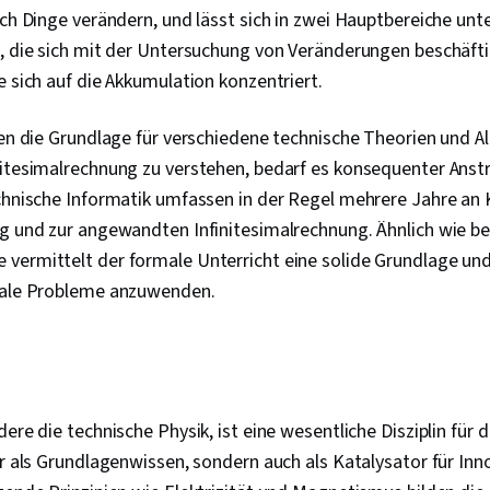
Netzwerk-Mod
ich Dinge verändern, und lässt sich in zwei Hauptbereiche unte
Protokolle, 
, die sich mit der Untersuchung von Veränderungen beschäfti
Integrität de
e sich auf die Akkumulation konzentriert.
Routing, Dyn
Konfiguration
Routing-Proto
den die Grundlage für verschiedene technische Theorien und 
Netzarchitekt
nitesimalrechnung zu verstehen, bedarf es konsequenter Ans
Hardware, Ne
echnische Informatik umfassen in der Regel mehrere Jahre an 
g und zur angewandten Infinitesimalrechnung. Ähnlich wie be
vermittelt der formale Unterricht eine solide Grundlage und
eale Probleme anzuwenden.
ere die technische Physik, ist eine wesentliche Disziplin für 
ur als Grundlagenwissen, sondern auch als Katalysator für In