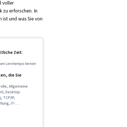
 voller
 zu erforschen. In
h ist und was Sie von
tliche Zeit:
enen Lerntempo lernen
n, die Sie
olle, Allgemeine
it, Desktop-
, TCP/IP,
tung, IT-
 Interviewing-
 Web-Präsenz,
n
systemen, Ruby